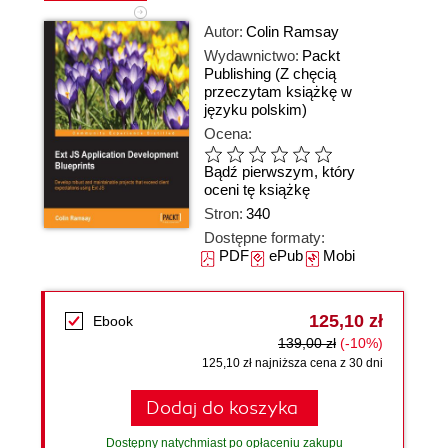
Autor:
Colin Ramsay
Wydawnictwo:
Packt
Publishing
(Z chęcią
przeczytam książkę w
języku polskim)
Ocena:
Bądź pierwszym, który
oceni tę książkę
Stron:
340
Dostępne formaty:
PDF
ePub
Mobi
125,10 zł
Ebook
139,00 zł
(-10%)
125,10 zł najniższa cena z 30 dni
Dodaj do koszyka
Dostępny natychmiast po opłaceniu zakupu