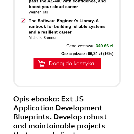
pass the AZ-400 with confidence, and
boost your cloud career
Werner Rall
The Software Engineer's Library. A
runbook for building reliable systems
and a resilient career
Michelle Brenner
Cena zestawu:
340.66 zł
Oszczędzasz: 66,34 zł (16%)
Dodaj do koszyka
Opis
ebooka
: Ext JS
Application Development
Blueprints. Develop robust
and maintainable projects