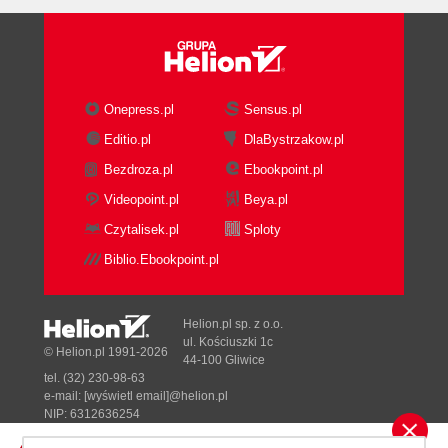
Onepress.pl
Sensus.pl
Editio.pl
DlaBystrzakow.pl
Bezdroza.pl
Ebookpoint.pl
Videopoint.pl
Beya.pl
Czytalisek.pl
Sploty
Biblio.Ebookpoint.pl
Helion.pl sp. z o.o.
ul. Kościuszki 1c
© Helion.pl 1991-2026
44-100 Gliwice
tel. (32) 230-98-63
e-mail:
[wyświetl email]@helion.pl
NIP: 6312636254
Regon: 241989027