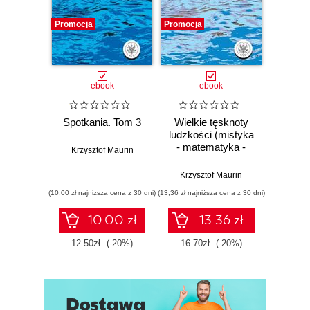
Promocja
Promocja
Promocj
ebook
ebook
Spotkania. Tom 3
Wielkie tęsknoty
Odczy
ludzkości (mistyka
Ga
- matematyka -
Krzysztof Maurin
magia). Tom 2
Krzys
Krzysztof Maurin
(10,00 zł najniższa cena z 30 dni)
(13,36 zł najniższa cena z 30 dni)
(13,36 zł naj
10.00 zł
13.36 zł
12.50zł
(-20%)
16.70zł
(-20%)
16.7