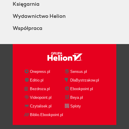
Księgarnia
Wydawnictwo Helion
Współpraca
Onepress.pl
Sensus.pl
Editio.pl
DlaBystrzakow.pl
Bezdroza.pl
Ebookpoint.pl
Videopoint.pl
Beya.pl
Czytalisek.pl
Sploty
Biblio.Ebookpoint.pl