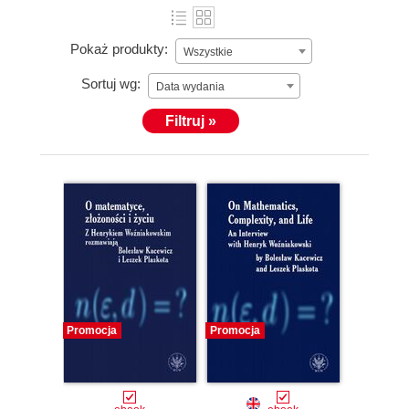
Pokaż produkty:
Wszystkie
Sortuj wg:
Data wydania
Filtruj »
Promocja
Promocja