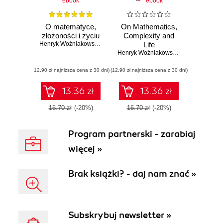
ebook
ebook
O matematyce,
On Mathematics,
złożoności i życiu
Complexity and
Henryk Woźniakowski
,
Bolesław Kacewicz
Life
,
Leszek Plaskota
Henryk Woźniakowski
,
Bolesław Kace
(12,90 zł najniższa cena z 30 dni)
(12,90 zł najniższa cena z 30 dni)
13.36 zł
13.36 zł
16.70 zł
(-20%)
16.70 zł
(-20%)
Program partnerski - zarabiaj
więcej »
Brak książki? - daj nam znać »
Subskrybuj newsletter »