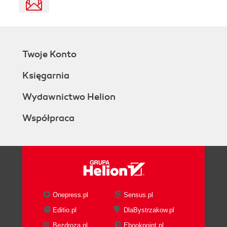
Twoje Konto
Księgarnia
Wydawnictwo Helion
Współpraca
Onepress.pl
Sensus.pl
Editio.pl
DlaBystrzakow.pl
Bezdroza.pl
Ebookpoint.pl