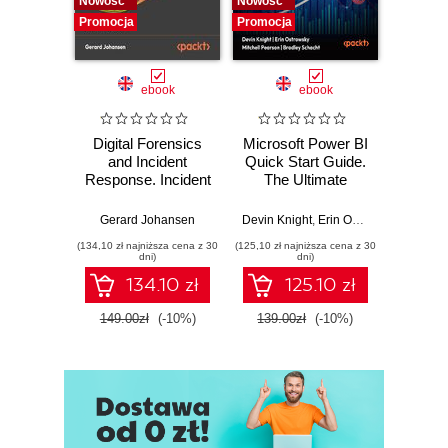
Nowość
Nowość
Nowość
Promocja
Promocja
Promocj
ebook
ebook
Digital Forensics
Microsoft Power BI
Pract
and Incident
Quick Start Guide.
Intel
Response. Incident
The Ultimate
Data-D
Response tools
Beginner's Guide
Hunti
and techniques for
to Power BI, Data
your c
Gerard Johansen
Devin Knight
,
Erin Ostrowsky
,
Mitchel
effective cyber
Storytelling, AI
effor
(134,10 zł najniższa cena z 30
(125,10 zł najniższa cena z 30
(116,10 zł 
threat response -
Tools, and
dete
dni)
dni)
Fourth Edition
Microsoft Fabric -
def
134.10 zł
125.10 zł
Fourth Edition
ATT&C
tool
149.00zł
(-10%)
139.00zł
(-10%)
129.0
E