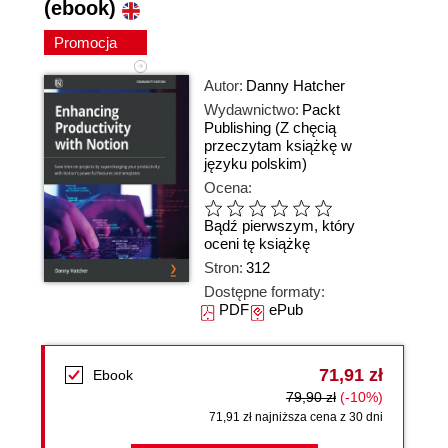
(ebook)
Promocja
Autor:
Danny Hatcher
Wydawnictwo:
Packt
Publishing
(Z chęcią
przeczytam książkę w
języku polskim)
Ocena:
Bądź pierwszym, który
oceni tę książkę
Stron:
312
Dostępne formaty:
PDF
ePub
71,91 zł
Ebook
79,90 zł
(-10%)
71,91 zł najniższa cena z 30 dni