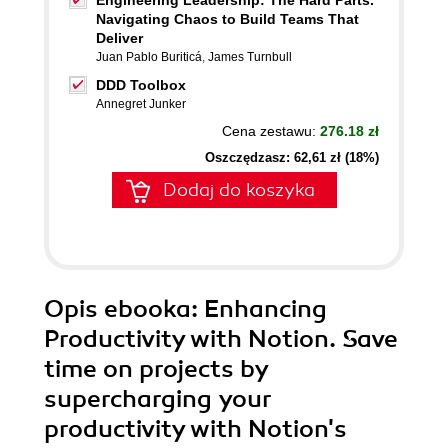
Engineering Leadership: The Hard Parts.
Navigating Chaos to Build Teams That
Deliver
Juan Pablo Buriticá
,
James Turnbull
DDD Toolbox
Annegret Junker
Cena zestawu:
276.18 zł
Oszczędzasz: 62,61 zł (18%)
Dodaj do koszyka
Opis
ebooka
: Enhancing
Productivity with Notion. Save
time on projects by
supercharging your
productivity with Notion's