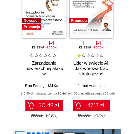
Nowość
Promocja
Promocj
Promocja
książka
ebook
książka
ebook
ksią
Zarządzanie
Lider w świecie AI.
Team 
powierzchnią ataku
Jak wprowadzać
Orga
w
strategiczne
biznes
cyberbezpieczeństwie.
innowacje, rozwijać
techn
Strategie i techniki
biznes i
dla 
Ron Eddings
,
MJ Kaufmann
Jarrod Anderson
Matthew 
ochrony zasobów
przewodzić
przep
(49,50 zł najniższa cena z 30 dni)
(44,50 zł najniższa cena z 30 dni)
(39,50 zł naj
cyfrowych
zespołowi w erze
sztucznej
50.49 zł
47.17 zł
inteligencji
99.00zł
(-49%)
89.00zł
(-47%)
79.0