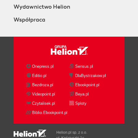
Wydawnictwo Helion
Współpraca
Onepress.pl
Sensus.pl
Editio.pl
DlaBystrzakow.pl
Bezdroza.pl
Ebookpoint.pl
Videopoint.pl
Beya.pl
Czytalisek.pl
Sploty
Biblio.Ebookpoint.pl
Helion.pl sp. z o.o.
ul. Kościuszki 1c