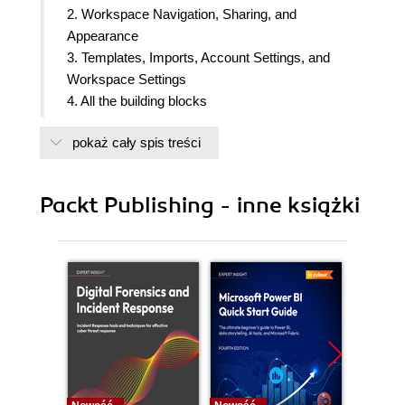
2. Workspace Navigation, Sharing, and
Appearance
3. Templates, Imports, Account Settings, and
Workspace Settings
4. All the building blocks
5. All the Basic Database Properties
pokaż cały spis treści
6. Database views
7. Database Features and Functions
8. Basic Formula Functions
Packt Publishing - inne książki
9. Advanced formula combinations
10. Creating an Action Management Contextual
Dashboard and Workflow
11. Using API Integration and Add-on Options
12. Note Taking, Knowledge Management, and
Wiki Example
13. Other Example Use Cases