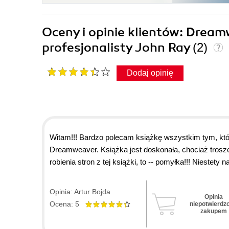
Oceny i opinie klientów: Drea
profesjonalisty John Ray
(2)
Dodaj opinię
Witam!!! Bardzo polecam książkę wszystkim tym, k
Dreamweaver. Książka jest doskonała, chociaż trosz
robienia stron z tej książki, to -- pomyłka!!! Nieste
wzbudza sympatię i nie omieszkam polecić ją innym. 
katastrofa. Dużym plusem jest to, że posiada CD z
Opinia: Artur Bojda
Opinia
także ZAPRASZAM i POLECAM!
Ocena: 5
niepotwierdz
zakupem