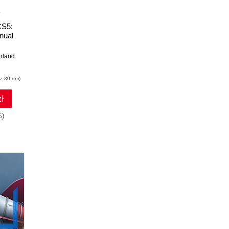
CS5:
Dreamweaver CS4:
Dreamweaver MX
nual
The Missing Manual.
2004: The Missing
The Missing Manual
Manual
rland
David Sawyer McFarland
David Sawyer McFarland
z 30 dni)
(118,15 zł najniższa cena z 30 dni)
(101,15 zł najniższa cena z 30 dni)
zł
118.15 zł
101.15 zł
%)
139.00zł
(-15%)
119.00zł
(-15%)