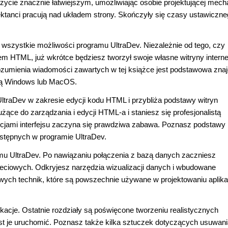
 życie znacznie łatwiejszym, umożliwiając osobie projektującej mec
jektanci pracują nad układem strony. Skończyły się czasy ustawiczn
ć wszystkie możliwości programu UltraDev. Niezależnie od tego, czy
m HTML, już wkrótce będziesz tworzył swoje własne witryny intern
zumienia wiadomości zawartych w tej książce jest podstawowa zn
olą Windows lub MacOS.
traDev w zakresie edycji kodu HTML i przybliża podstawy witryn
ące do zarządzania i edycji HTML-a i staniesz się profesjonalistą
jami interfejsu zaczyna się prawdziwa zabawa. Poznasz podstawy
ostępnych w programie UltraDev.
amu UltraDev. Po nawiązaniu połączenia z bazą danych zaczniesz
eciowych. Odkryjesz narzędzia wizualizacji danych i wbudowane
ych technik, które są powszechnie używane w projektowaniu aplika
kacje. Ostatnie rozdziały są poświęcone tworzeniu realistycznych
st je uruchomić. Poznasz także kilka sztuczek dotyczących usuwan