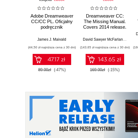
Adobe Dreamweaver
Dreamweaver CC:
CC/CC PL. Oficjalny
The Missing Manual.
podręcznik
Covers 2014 release.
2nd Edition
James J. Maivald
David Sawyer McFarland
,
Chris 
(44,50 zł najniższa cena z 30 dni)
(143,65 zł najniższa cena z 30 dni)
(16
47.17 zł
143.65 zł
89.00zł
(-47%)
169.00zł
(-15%)