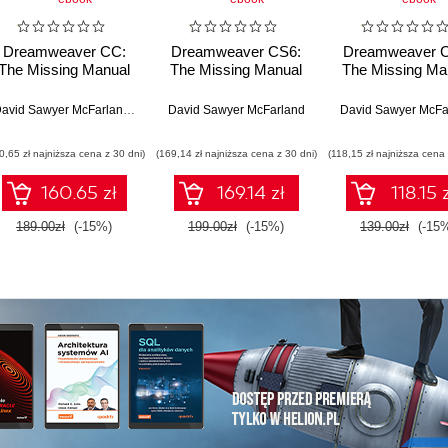
Dreamweaver CC:
Dreamweaver CS6:
Dreamweaver 
The Missing Manual
The Missing Manual
The Missing Ma
David Sawyer McFarland
,
Chris Grover
David Sawyer McFarland
David Sawyer McFa
Grover
0,65 zł najniższa cena z 30 dni)
(169,14 zł najniższa cena z 30 dni)
(118,15 zł najniższa cena 
160.65 zł
169.14 zł
118.15 
189.00zł
(-15%)
199.00zł
(-15%)
139.00zł
(-15