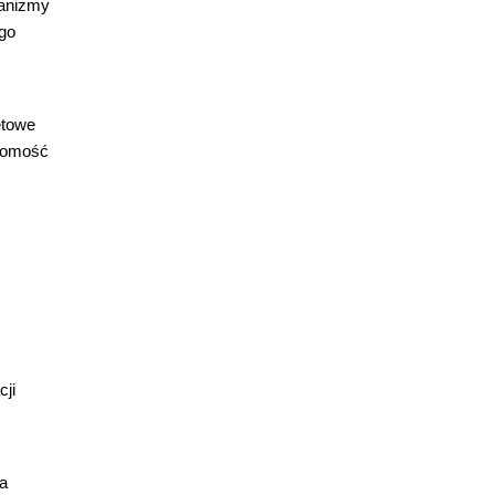
hanizmy
ego
etowe
ajomość
cji
ia