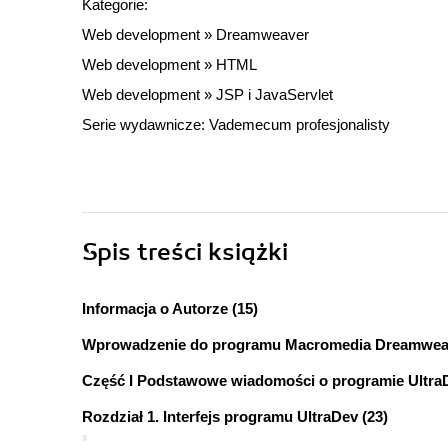
Kategorie:
Web development
»
Dreamweaver
Web development
»
HTML
Web development
»
JSP i JavaServlet
Serie wydawnicze:
Vademecum profesjonalisty
Spis treści
książki
Informacja o Autorze (15)
Wprowadzenie do programu Macromedia Dreamweave
Część I Podstawowe wiadomości o programie UltraD
Rozdział 1. Interfejs programu UltraDev (23)
Interfejs programu UltraDev (23)