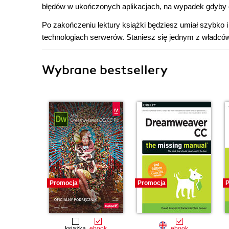
błędów w ukończonych aplikacjach, na wypadek gdyby c
Po zakończeniu lektury książki będziesz umiał szybko i
technologiach serwerów. Staniesz się jednym z władców
Wybrane bestsellery
Promocja
Promocja
P
książka
ebook
ebook