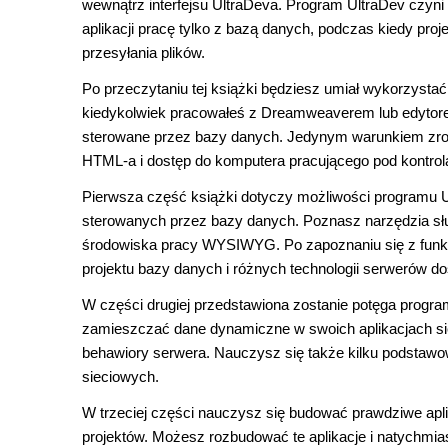
wewnątrz interfejsu UltraDeva. Program UltraDev czyni
aplikacji pracę tylko z bazą danych, podczas kiedy pro
przesyłania plików.
Po przeczytaniu tej książki będziesz umiał wykorzysta
kiedykolwiek pracowałeś z Dreamweaverem lub edytore
sterowane przez bazy danych. Jedynym warunkiem zro
HTML-a i dostęp do komputera pracującego pod kontr
Pierwsza część książki dotyczy możliwości programu Ul
sterowanych przez bazy danych. Poznasz narzędzia służ
środowiska pracy WYSIWYG. Po zapoznaniu się z funkc
projektu bazy danych i różnych technologii serwerów d
W części drugiej przedstawiona zostanie potęga progr
zamieszczać dane dynamiczne w swoich aplikacjach si
behawiory serwera. Nauczysz się także kilku podstawow
sieciowych.
W trzeciej części nauczysz się budować prawdziwe apli
projektów. Możesz rozbudować te aplikacje i natychmia