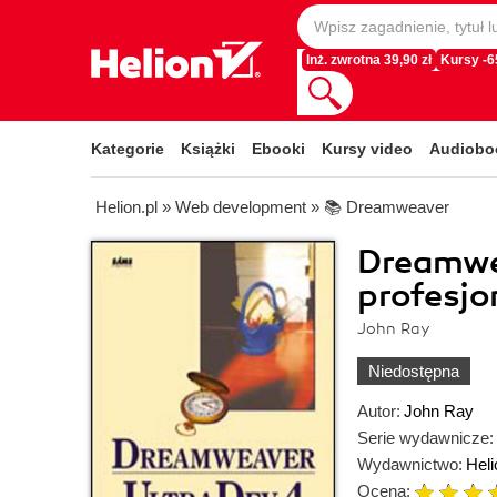
Inż. zwrotna 39,90 zł
Kursy -
Kategorie
Książki
Ebooki
Kursy video
Audiobo
Helion.pl
»
Web development
»
📚 Dreamweaver
Dreamwe
profesjo
John Ray
Niedostępna
Autor:
John Ray
Serie wydawnicze:
Wydawnictwo:
Heli
Ocena: