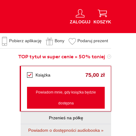
ZALOGUJ
KOSZYK
Pobierz aplikację
Bony
Podaruj prezent
TOP tytuł w super cenie » 50% taniej
75,00 zł
Książka
Powiadom mnie, gdy książka będzie
dostępna
Przenieś na półkę
Powiadom o dostępności audiobooka »