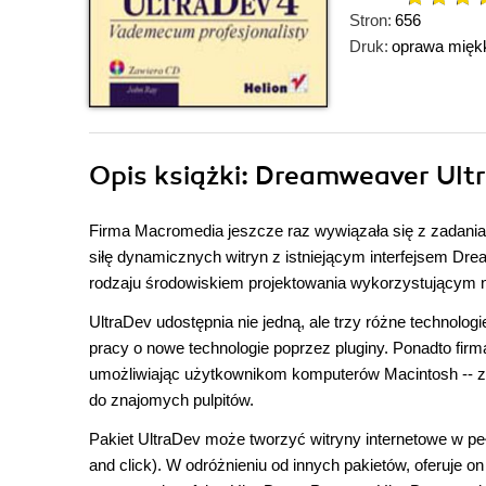
Stron:
656
Druk:
oprawa mięk
Opis
książki
: Dreamweaver Ult
Firma Macromedia jeszcze raz wywiązała się z zadania s
siłę dynamicznych witryn z istniejącym interfejsem 
rodzaju środowiskiem projektowania wykorzystującym 
UltraDev udostępnia nie jedną, ale trzy różne technol
pracy o nowe technologie poprzez pluginy. Ponadto fir
umożliwiając użytkownikom komputerów Macintosh -- z
do znajomych pulpitów.
Pakiet UltraDev może tworzyć witryny internetowe w pełn
and click). W odróżnieniu od innych pakietów, oferuje