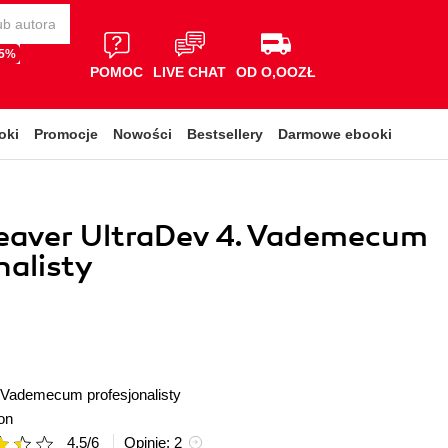
65%
POMOC
LIVE CHAT
OD O,OOZŁ
oki
Promocje
Nowości
Bestsellery
Darmowe ebooki
aver UltraDev 4. Vademecum
nalisty
Vademecum profesjonalisty
on
4.5
/
6
Opinie:
2