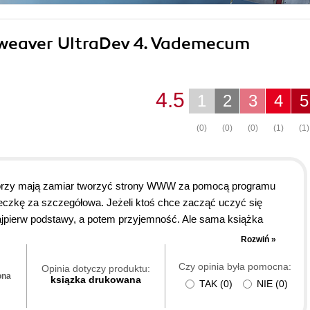
mweaver UltraDev 4. Vademecum
4.5
1
2
3
4
5
(0)
(0)
(0)
(1)
(1)
tórzy mają zamiar tworzyć strony WWW za pomocą programu
eczkę za szczegółowa. Jeżeli ktoś chce zacząć uczyć się
ty najpierw podstawy, a potem przyjemność. Ale sama książka
Jednym słowem nie mieć jej we własnej biblioteczce to
Rozwiń »
 przykładami zamieszczonymi w książce. Cena nie wzbudza szoku,
Czy opinia była pomocna:
Opinia dotyczy produktu:
ona
ksiązka drukowana
TAK
(
0
)
NIE
(
0
)