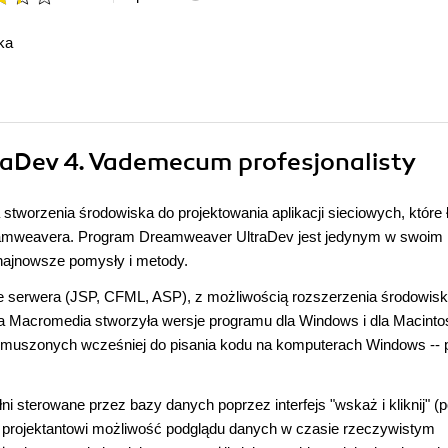
ka
raDev 4. Vademecum profesjonalisty
tworzenia środowiska do projektowania aplikacji sieciowych, które 
Dreamweavera. Program Dreamweaver UltraDev jest jedynym w swoim
najnowsze pomysły i metody.
ogie serwera (JSP, CFML, ASP), z możliwością rozszerzenia środowis
ma Macromedia stworzyła wersje programu dla Windows i dla Macinto
muszonych wcześniej do pisania kodu na komputerach Windows -- 
i sterowane przez bazy danych poprzez interfejs "wskaż i kliknij" (p
 on projektantowi możliwość podglądu danych w czasie rzeczywistym