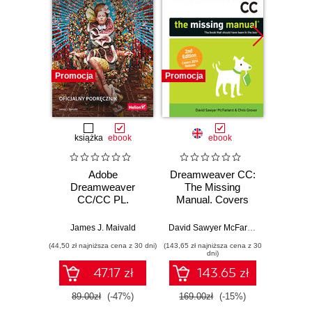
Promocja
Promocja
Promocj
książka
ebook
ebook
Adobe
Dreamweaver CC:
Dream
Dreamweaver
The Missing
The
CC/CC PL.
Manual. Covers
M
Oficjalny
2014 release. 2nd
podręcznik
Edition
James J. Maivald
David Sawyer McFarland
,
Chris Grove
(44,50 zł najniższa cena z 30 dni)
(143,65 zł najniższa cena z 30
(160,65 zł 
dni)
47.17 zł
143.65 zł
89.00zł
(-47%)
169.00zł
(-15%)
189.0