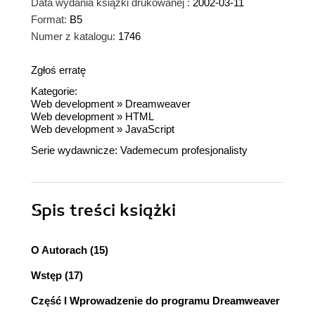
Data wydania książki drukowanej :
2002-03-11
Format:
B5
Numer z katalogu:
1746
Zgłoś erratę
Kategorie:
Web development
»
Dreamweaver
Web development
»
HTML
Web development
»
JavaScript
Serie wydawnicze:
Vademecum profesjonalisty
Spis treści
książki
O Autorach (15)
Wstęp (17)
Część I Wprowadzenie do programu Dreamweaver