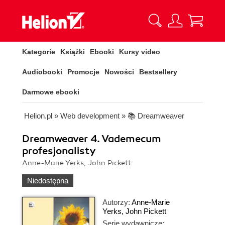
Kategorie
Książki
Ebooki
Kursy video
Audiobooki
Promocje
Nowości
Bestsellery
Darmowe ebooki
Helion.pl
»
Web development
»
📚 Dreamweaver
Dreamweaver 4. Vademecum
profesjonalisty
Anne-Marie Yerks, John Pickett
Niedostępna
Autorzy:
Anne-Marie
Yerks
,
John Pickett
Serie wydawnicze: