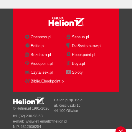
Podstawy języka HTML (51)
Zawartość sekcji HEAD (52)
Sekcja BODY (60)
Edycja kodu HTML (66)
Widok projektu (Quick Tag Editor) (66)
Onepress.pl
Sensus.pl
Widok kodu i Code Inspector (69)
Widok kodu i projektu (71)
Editio.pl
DlaBystrzakow.pl
Paleta Reference (73)
Bezdroza.pl
Ebookpoint.pl
Czyszczenie kodu HTML (74)
Videopoint.pl
Beya.pl
Korzystanie z edytorów zewnętrznych (76)
Czytalisek.pl
Sploty
Co to jest Roundtrip HTML? (76)
Homesite, BBEdit, TextPad i Notepad (76)
Biblio.Ebookpoint.pl
Podsumowanie (77)
Część II Podstawy kodu HTML (79)
Helion.pl sp. z o.o.
ul. Kościuszki 1c
Rozdział 4. Praca z tekstem (81)
© Helion.pl 1991-2026
44-100 Gliwice
Importowanie tekstu (83)
tel. (32) 230-98-63
e-mail:
[wyświetl email]@helion.pl
Wklejanie tekstu do dokumentu programu
NIP: 6312636254
Dreamweaver (83)
Regon: 241989027