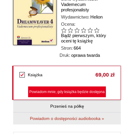
Vademecum
profesjonalisty
Wydawnictwo:
Helion
Ocena:
Bądź pierwszym, który
oceni tę książkę
Stron:
664
Druk:
oprawa twarda
69,00 zł
Książka
Powiadom mnie, gdy książka będzie dostępna
Przenieś na półkę
Powiadom o dostępności audiobooka »