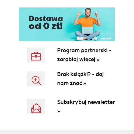
Opcje połączeń (42)
Instalacja sprzętu (44)
Przegląd oprogramowania (45)
Stosowanie trybu ad-hoc (47)
Praca z punktami dostępowymi (47)
Punkty dostępowe z wbudowanymi routerami (49)
Rozwiązywanie problemów (51)
Program partnerski -
Właściwe rozmieszczanie urządzeń (51)
Tworzenie sieci równorzędnych (51)
zarabiaj więcej »
Tworzenie sieci infrastrukturalnych (52)
Instalowanie sieci mieszanych (53)
Brak książki? - daj
Podłączanie sieciowych urządzeń
nam znać »
multimedialnych (54)
Łączenie sprzętu różnych standardów 802.11 (54)
Subskrybuj newsletter
Rozdział 5. Zastosowania standardów
»
bezprzewodowych (57)
Dobry początek: 802.11b (58)
Bezprzewodowe łączenie cyfrowego asystenta