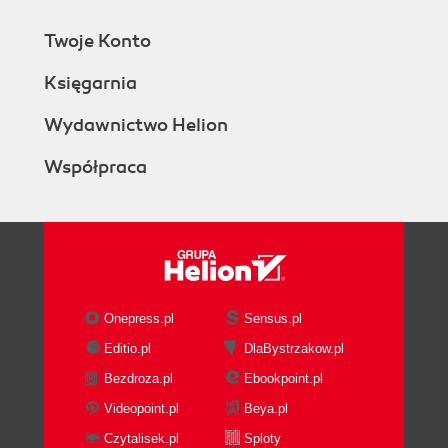
(58)
HomeRF (59)
Twoje Konto
Idziemy dalej: 802.11a (60)
Księgarnia
Nowy gracz na rynku: 802.11g (61)
Przesyłanie plików za pośrednictwem
Wydawnictwo Helion
podczerwieni (62)
Drukowanie dokumentów za pośrednictwem
Współpraca
podczerwieni (65)
Rozdział 6. Znajdowanie właściwego sprzętu i
pomocy (67)
Prowadzenie poszukiwań (68)
Znajdowanie właściwych instrukcji (70)
Onepress.pl
Sensus.pl
Kupowanie sprzętu przez internet (72)
Zapewnianie zgodności (75)
Editio.pl
DlaBystrzakow.pl
Znajdowanie pomocy w internecie (75)
Bezdroza.pl
Ebookpoint.pl
Sprawdzanie nowości na stronach WWW (76)
Videopoint.pl
Beya.pl
Wyszukiwanie odpowiedzi na listach
Czytalisek.pl
Sploty
dyskusyjnych (78)