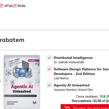
ePub
Mobi
 rabatem
Distributed Intelligence
Dr. Sathvik Vishwanath
Software Design Patterns for Jav
Developers - 2nd Edition
Lalit Mehra
Agentic AI Unleashed
Jayaram Nanduri
,
Anand Oka
Cena zestawu:
316.3
Oszczędzasz: 61,60 zł (
Dodaj do koszyk