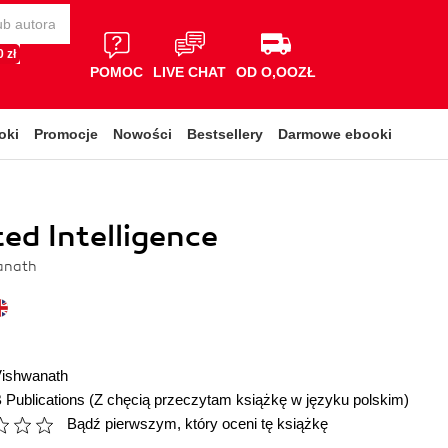
 zł
POMOC
LIVE CHAT
OD O,OOZŁ
oki
Promocje
Nowości
Bestsellery
Darmowe ebooki
ted Intelligence
anath
Vishwanath
 Publications
(Z chęcią przeczytam książkę w języku polskim)
Bądź pierwszym, który oceni tę książkę