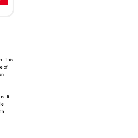
m. This
e of
an
s. It
le
oth