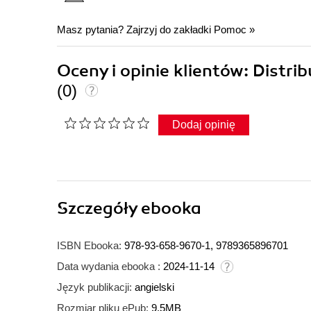
Masz pytania? Zajrzyj do zakładki
Pomoc
»
Oceny i opinie klientów: Distri
(0)
Dodaj opinię
Szczegóły
ebooka
ISBN Ebooka:
978-93-658-9670-1, 9789365896701
Data wydania ebooka :
2024-11-14
Język publikacji:
angielski
Rozmiar pliku ePub:
9.5MB