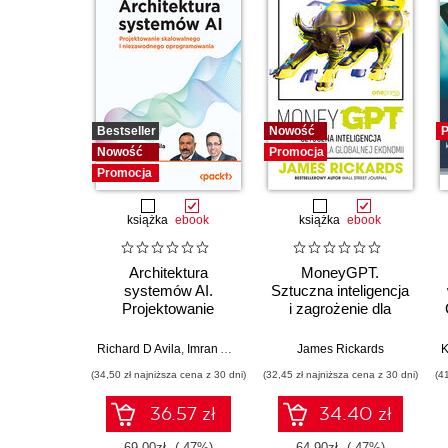
Bestseller
Nowość
P
Nowość
Promocja
Promocja
książka
ebook
książka
ebook
Architektura
MoneyGPT.
systemów AI.
Sztuczna inteligencja
Projektowanie
i zagrożenie dla
skalowalnego i
globalnej ekonomii
niezawodnego
Richard D Avila
,
Imran Ahmad
James Rickards
oprogramowania
(34,50 zł najniższa cena z 30 dni)
(32,45 zł najniższa cena z 30 dni)
(4
36.57 zł
34.40 zł
69.00zł
(-47%)
64.90zł
(-47%)