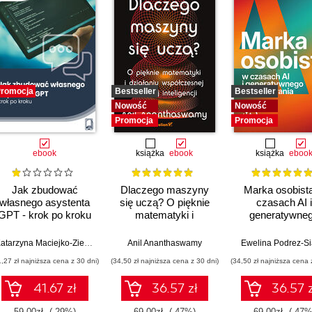
romocja
Bestseller
Bestseller
Nowość
Nowość
Promocja
Promocja
ebook
książka
ebook
książka
eboo
Jak zbudować
Dlaczego maszyny
Marka osobist
własnego asystenta
się uczą? O pięknie
czasach AI i
GPT - krok po kroku
matematyki i
generatywne
działaniu
wyszukiwani
współczesnej
Katarzyna Maciejko-Zielińska
Anil Ananthaswamy
Ewelina Podrez-S
sztucznej inteligencji
1,27 zł najniższa cena z 30 dni)
(34,50 zł najniższa cena z 30 dni)
(34,50 zł najniższa cena 
41.67 zł
36.57 zł
36.57 z
59.00zł
(-29%)
69.00zł
(-47%)
69.00zł
(-47%