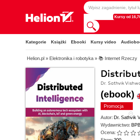
Kursy od 16,70
Kategorie
Książki
Ebooki
Kursy video
Audiobo
Helion.pl
»
Elektronika i robotyka
»
📚 Internet Rzeczy
Distribu
Dr. Sathvik Vishw
(ebook)
Promocja
Autor:
Dr. Sathvik 
Wydawnictwo:
BPB
Ocena:
Stron:
300