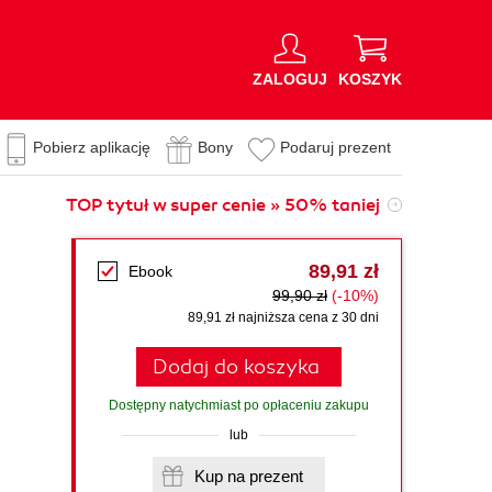
ZALOGUJ
KOSZYK
Pobierz aplikację
Bony
Podaruj prezent
TOP tytuł w super cenie » 50% taniej
89,91 zł
Ebook
99,90 zł
(-10%)
89,91 zł najniższa cena z 30 dni
Dodaj do koszyka
Dostępny natychmiast po opłaceniu zakupu
lub
Kup na prezent