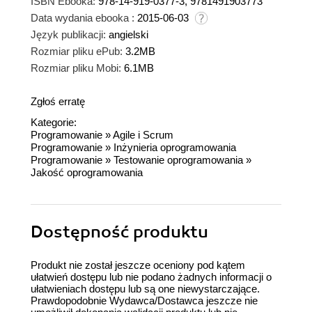
ISBN Ebooka:
978-14-919-0377-3, 9781491903773
Data wydania ebooka :
2015-06-03
Język publikacji:
angielski
Rozmiar pliku ePub:
3.2MB
Rozmiar pliku Mobi:
6.1MB
Zgłoś erratę
Kategorie:
Programowanie
»
Agile i Scrum
Programowanie
»
Inżynieria oprogramowania
Programowanie
»
Testowanie oprogramowania
»
Jakość oprogramowania
Dostępność produktu
Produkt nie został jeszcze oceniony pod kątem
ułatwień dostępu lub nie podano żadnych informacji o
ułatwieniach dostępu lub są one niewystarczające.
Prawdopodobnie Wydawca/Dostawca jeszcze nie