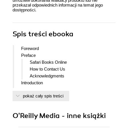
umożliwił dokonania walidacji produktu lub nie
przekazał odpowiednich informacji na temat jego
dostępności.
Spis treści
ebooka
Foreword
Preface
Safari Books Online
How to Contact Us
Acknowledgments
Introduction
I. Post-Industrial IT
pokaż cały spis treści
1. From Industrialism to Post-Industrialism
From Products to Service
From Discrete to Infused Experiences
O'Reilly Media - inne książki
From Complicated to Complex Systems
Complicated Systems