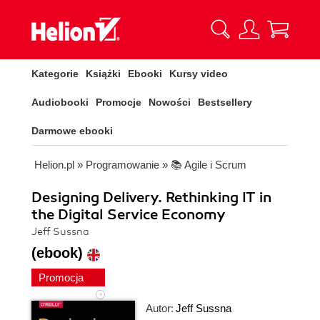
Kategorie
Książki
Ebooki
Kursy video
Audiobooki
Promocje
Nowości
Bestsellery
Darmowe ebooki
Helion.pl
»
Programowanie
»
📚 Agile i Scrum
Designing Delivery. Rethinking IT in
the Digital Service Economy
Jeff Sussna
(ebook)
Promocja
Autor:
Jeff Sussna