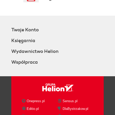
Flow
Feedback
Continuous Experimentation and
Learning
Cloud Computing
Twoje Konto
Microservices
Design Thinking
Księgarnia
Service Design
Unifying Design and Operations
Wydawnictwo Helion
Continuous Design
Współpraca
Self-Steering as Continuous Design
From Design Thinking to DevOps and Back
Again
4. Designing for Failure, Operating to Learn
Redefining Success
Success as Conversation
Conversation as Continual Repair
Onepress.pl
Sensus.pl
Success and Failure in Complex Systems
Editio.pl
DlaBystrzakow.pl
MTTR over MTBF