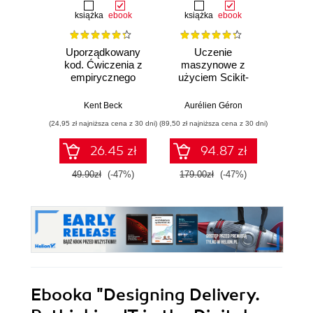
książka
ebook
książka
ebook
ksią
Uporządkowany
Uczenie
Ko
kod. Ćwiczenia z
maszynowe z
Doma
empirycznego
użyciem Scikit-
D
projektowania
Learn, Keras i
Dosto
oprogramowania
TensorFlow.
arc
Kent Beck
Aurélien Géron
Vlad
Wydanie III
aplikacj
(24,95 zł najniższa cena z 30 dni)
(89,50 zł najniższa cena z 30 dni)
(39,50 zł naj
bi
26.45 zł
94.87 zł
49.90zł
(-47%)
179.00zł
(-47%)
79.0
Ebooka
"Designing Delivery.