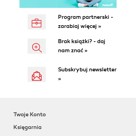
Magazyn (56)
Mikser w programie Cubase SX (57)
Program partnerski -
Stelaże efektów w programie Cubase SX (58)
zarabiaj więcej »
Instrumenty VST (59)
Rozdział 3. Rozpoczynamy opracowywanie
Brak książki? - daj
projektu (61)
nam znać »
Tworzenie projektu (62)
O metronomie w programie Cubase SX (65)
Subskrybuj newsletter
Ustawianie tempa w projekcie (66)
»
Import pętli (68)
Dopasowywanie tempa projektu do tempa pętli
audio (70)
Dopasowywanie tempa pętli do tempa projektu
(72)
Twoje Konto
Wielokrotne wklejanie pętli do projektu (74)
Import projektów Cubase (76)
Księgarnia
Tworzenie nowego szablonu (78)