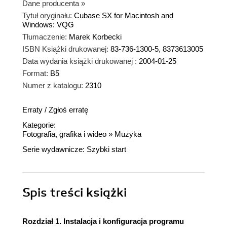
Dane producenta
»
Tytuł oryginału:
Cubase SX for Macintosh and
Windows: VQG
Tłumaczenie:
Marek Korbecki
ISBN Książki drukowanej:
83-736-1300-5, 8373613005
Data wydania książki drukowanej :
2004-01-25
Format:
B5
Numer z katalogu:
2310
Erraty
/
Zgłoś erratę
Kategorie:
Fotografia, grafika i wideo
»
Muzyka
Serie wydawnicze:
Szybki start
Spis treści
książki
Rozdział 1. Instalacja i konfiguracja programu