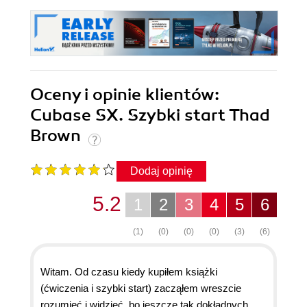
Oceny i opinie klientów:
Cubase SX. Szybki start Thad
Brown
Dodaj opinię
5.2
1
2
3
4
5
6
(1)
(0)
(0)
(0)
(3)
(6)
Witam. Od czasu kiedy kupiłem książki
(ćwiczenia i szybki start) zacząłem wreszcie
rozumieć i widzieć, bo jeszcze tak dokładnych