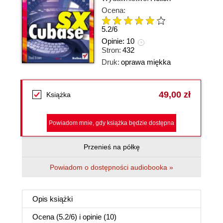
Ocena:
5.2
/
6
Opinie:
10
Stron:
432
Druk:
oprawa miękka
49,00 zł
Książka
Powiadom mnie, gdy książka będzie dostępna
Przenieś na półkę
Powiadom o dostępności audiobooka »
Opis
książki
Ocena (
5.2
/
6
) i opinie (10)