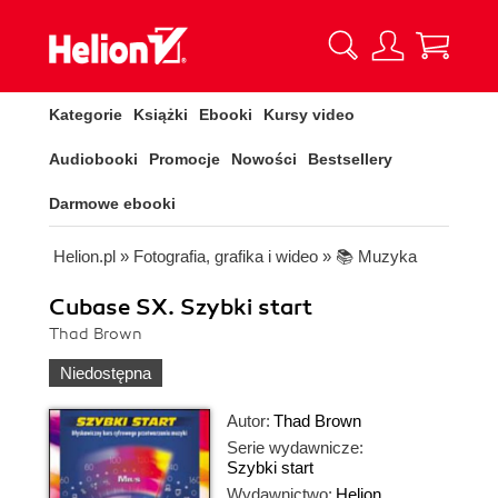
Kategorie
Książki
Ebooki
Kursy video
Audiobooki
Promocje
Nowości
Bestsellery
Darmowe ebooki
Helion.pl
»
Fotografia, grafika i wideo
»
📚 Muzyka
Cubase SX. Szybki start
Thad Brown
Niedostępna
Autor:
Thad Brown
Serie wydawnicze:
Szybki start
Wydawnictwo:
Helion