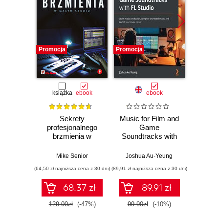
Promocja
Promocja
Promocj
książka
ebook
ebook
Sekrety
Music for Film and
PreSo
profesjonalnego
Game
One. 
brzmienia w
Soundtracks with
uży
małym studiu
FL Studio. Learn
music production,
Mike Senior
Joshua Au-Yeung
Janu
compose
(64,50 zł najniższa cena z 30 dni)
(89,91 zł najniższa cena z 30 dni)
(49,50 zł naj
orchestral music,
and launch your
68.37 zł
89.91 zł
music career
129.00zł
(-47%)
99.90zł
(-10%)
99.0