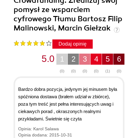
Crowdfunding. Zrealizuj swój
pomysł ze wsparciem
cyfrowego Tłumu Bartosz Filip
Malinowski, Marcin Giełzak
Dodaj opinię
5.0
1
2
3
4
5
6
(0)
(0)
(0)
(0)
(1)
(0)
Bardzo dobra pozycja, jedynym jej minusem była
spóźniona dostawa (brałem udział w zbiórce),
poza tym treść jest pełna interesujących uwag i
ciekawych porad , okraszonych realnymi
przykładami. Świetnie się czyta
Opinia: Karol Salawa
Opinia dodana: 2015-10-31