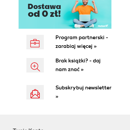
(86)
Wyznaczenie celów dodatkowych (stretch
goals) (90)
Wyznaczenie czasu trwania zbiórki (93)
Komentarze (97)
Program partnerski -
Dobór nagród i budowanie struktury nagród (100)
Dobór nagród (perk selection) (101)
zarabiaj więcej »
Konstruowanie poziomów nagród (perk
pricing & structuring) (104)
Brak książki? - daj
Komentarze (112)
nam znać »
Przygotowanie prezentacji (115)
Ty (117)
Subskrybuj newsletter
Opowieść projektu (story) (118)
Materiały i aspekt wizualny (121)
»
Opis projektu (project description) (123)
Wideoprezentacja (video pitch) (128)
Komentarze (131)
Promocja/PR przed startem zbiórki (136)
Z czym, do kogo, jak i po co? (136)