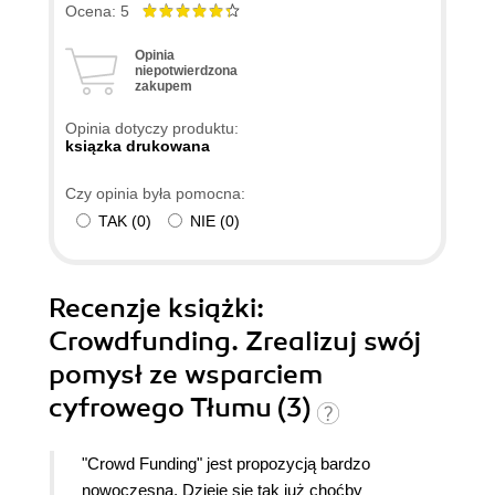
Ocena: 5
Opinia
niepotwierdzona
zakupem
Opinia dotyczy produktu:
ksiązka drukowana
Czy opinia była pomocna:
TAK
(
0
)
NIE
(
0
)
Recenzje
książki
:
Crowdfunding. Zrealizuj swój
pomysł ze wsparciem
cyfrowego Tłumu (3)
"Crowd Funding" jest propozycją bardzo
nowoczesną. Dzieje się tak już choćby