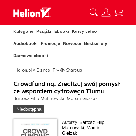
Kategorie
Książki
Ebooki
Kursy video
Audiobooki
Promocje
Nowości
Bestsellery
Darmowe ebooki
Helion.pl
»
Biznes IT
»
📚 Start-up
Crowdfunding. Zrealizuj swój pomysł
ze wsparciem cyfrowego Tłumu
Bartosz Filip Malinowski, Marcin Giełzak
Niedostępna
Autorzy:
Bartosz Filip
Malinowski
,
Marcin
Giełzak