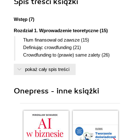
Spis treści
książki
Wstęp (7)
Rozdział 1. Wprowadzenie teoretyczne (15)
Tłum finansował od zawsze (15)
Definiując crowdfunding (21)
Crowdfunding to (prawie) same zalety (26)
Proces crowdfundingu (32)
pokaż cały spis treści
Typy i rodzaje crowdfundingu (42)
Rozdział 2. Niezbędnik (49)
Wstęp (49)
Onepress - inne książki
5P crowdfundingu (53)
Pomysł (58)
Plemię (60)
Plan (60)
Prezentacja (61)
Promocja/PR (61)