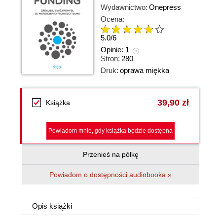
Wydawnictwo:
Onepress
Ocena:
5.0
/
6
Opinie:
1
Stron:
280
Druk:
oprawa miękka
39,90 zł
Książka
Powiadom mnie, gdy książka będzie dostępna
Przenieś na półkę
Powiadom o dostępności audiobooka »
Opis
książki