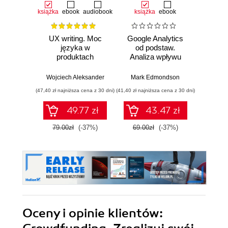
książka
ebook
audiobook
książka
ebook
książka
e
UX writing. Moc
Google Analytics
Nadaj 
języka w
od podstaw.
czyli 
produktach
Analiza wpływu
sk
cyfrowych
biznesowego i
kom
wyznaczanie
Wojciech Aleksander
Mark Edmondson
Krzys
trendów
(47,40 zł najniższa cena z 30 dni)
(41,40 zł najniższa cena z 30 dni)
(35,94 zł naj
49.77 zł
43.47 zł
79.00zł
(-37%)
69.00zł
(-37%)
59.9
Oceny i opinie klientów: