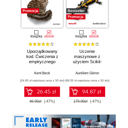
Promocja
Bestseller
Promocj
Promocja
książka
ebook
książka
ebook
ksią
Uporządkowany
Uczenie
Ko
kod. Ćwiczenia z
maszynowe z
Doma
empirycznego
użyciem Scikit-
D
projektowania
Learn, Keras i
Dosto
oprogramowania
TensorFlow.
arc
Kent Beck
Aurélien Géron
Vlad
Wydanie III
aplikacj
(24,95 zł najniższa cena z 30 dni)
(89,50 zł najniższa cena z 30 dni)
(39,50 zł naj
bi
26.45 zł
94.87 zł
49.90zł
(-47%)
179.00zł
(-47%)
79.0