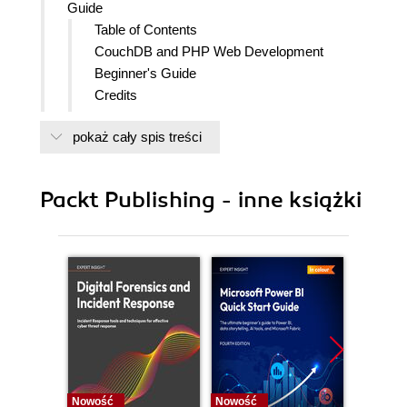
Guide
Table of Contents
CouchDB and PHP Web Development
Beginner's Guide
Credits
About the Author
pokaż cały spis treści
About the Reviewers
www.PacktPub.com
Support files, eBooks, discount offers
Packt Publishing - inne książki
and more
Why Subscribe?
Free Access for Packt account
holders
Preface
What this book covers
What you need for this book
Who this book is for
Conventions
Time for action heading
Nowość
Nowość
Nowość