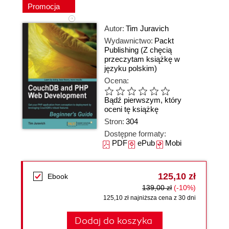
Promocja
Autor:
Tim Juravich
Wydawnictwo:
Packt
Publishing
(Z chęcią
przeczytam książkę w
języku polskim)
Ocena:
Bądź pierwszym, który
oceni tę książkę
Stron:
304
Dostępne formaty:
PDF
ePub
Mobi
125,10 zł
Ebook
139,00 zł
(-10%)
125,10 zł najniższa cena z 30 dni
Dodaj do koszyka