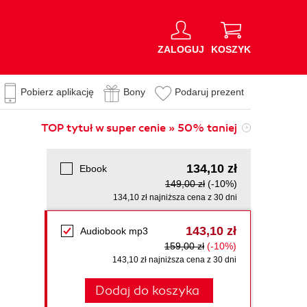
ZALOGUJ
KOSZYK
Pobierz aplikację
Bony
Podaruj prezent
TOP tytuł w super cenie » 50% taniej
134,10 zł
Ebook
149,00 zł
(-10%)
134,10 zł najniższa cena z 30 dni
143,10 zł
Audiobook mp3
159,00 zł
(-10%)
143,10 zł najniższa cena z 30 dni
Dodaj do koszyka