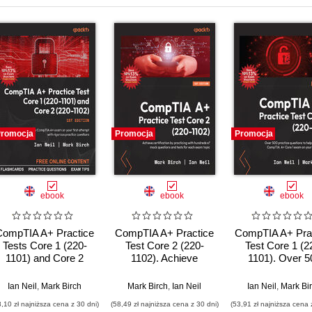
romocja
Promocja
Promocja
ebook
ebook
ebook
CompTIA A+ Practice
CompTIA A+ Practice
CompTIA A+ Pra
Tests Core 1 (220-
Test Core 2 (220-
Test Core 1 (2
1101) and Core 2
1102). Achieve
1101). Over 5
(220-1102). Pass the
certification by
practice questio
CompTIA A+ exams
practicing with
help you pass 
Ian Neil
,
Mark Birch
Mark Birch
,
Ian Neil
Ian Neil
,
Mark Bi
on your first attempt
hundreds of mock
CompTIA A+ Co
8,10 zł najniższa cena z 30 dni)
(58,49 zł najniższa cena z 30 dni)
(53,91 zł najniższa cena 
with rigorous practice
questions and tests
exam on your fi