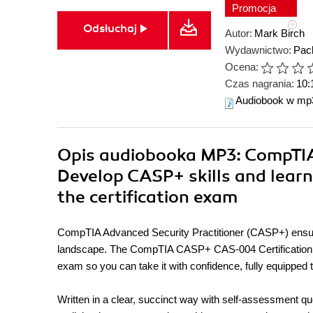
Promocja
Odsłuchaj
Autor:
Mark Birch
Wydawnictwo:
Pack
Ocena:
Czas nagrania:
10:
Audiobook w mp
Opis
audiobooka MP3
: CompTI
Develop CASP+ skills and learn 
the certification exam
CompTIA Advanced Security Practitioner (CASP+) ensures 
landscape. The CompTIA CASP+ CAS-004 Certification 
exam so you can take it with confidence, fully equipped t
Written in a clear, succinct way with self-assessment q