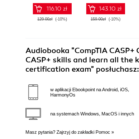
new CAS-005 exam -
certification exam
116.10 zł
143.10 zł
Second Edition
129.00zł
(-10%)
159.00zł
(-10%)
Audiobooka
"CompTIA CASP+ CA
CASP+ skills and learn all the 
certification exam"
posłuchasz:
w aplikacji Ebookpoint na Android, iOS,
HarmonyOs
na systemach Windows, MacOS i innych
Masz pytania? Zajrzyj do zakładki
Pomoc
»