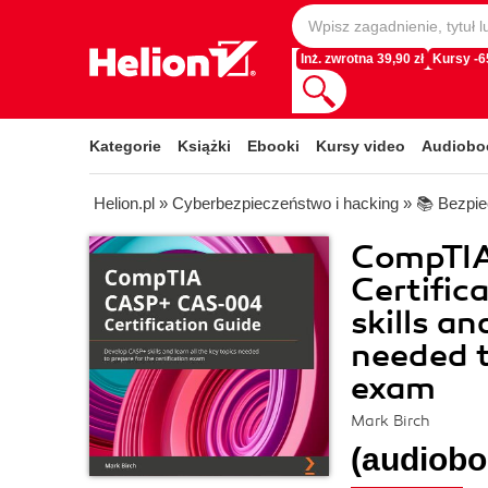
Inż. zwrotna 39,90 zł
Kursy -
Kategorie
Książki
Ebooki
Kursy video
Audiobo
Helion.pl
»
Cyberbezpieczeństwo i hacking
»
📚 Bezpie
CompTI
Certific
skills an
needed t
exam
Mark Birch
(audiobo