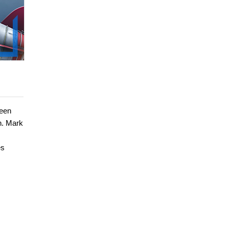
been
h. Mark
es