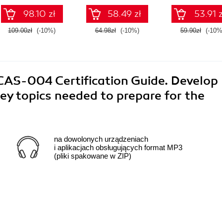
questions
for each exam topic
attempt
98.10 zł
58.49 zł
53.91 z
109.00zł
(-10%)
64.98zł
(-10%)
59.90zł
(-10%
S-004 Certification Guide. Develop
key topics needed to prepare for the
na dowolonych urządzeniach
i aplikacjach obsługujących format MP3
(pliki spakowane w ZIP)