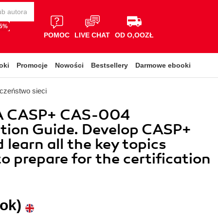
65%
POMOC
LIVE CHAT
OD O,OOZŁ
oki
Promocje
Nowości
Bestsellery
Darmowe ebooki
czeństwo sieci
A CASP+ CAS-004
ation Guide. Develop CASP+
d learn all the key topics
o prepare for the certification
ok)