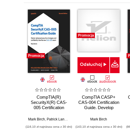
Promocja
Promocja
P
Odsłuchaj
ebook
ebook
audiobook
CompTIA(R)
CompTIA CASP+
SecurityX(R) CAS-
CAS-004 Certification
005 Certification
Guide. Develop
Guide. Master
CASP+ skills and
advanced security
learn all the key
Mark Birch
,
Patrick Lane
,
Nikki Robinson
Mark Birch
strategies and
topics needed to
(116,10 zł najniższa cena z 30 dni)
(143,10 zł najniższa cena z 30 dni)
(9
confidently take the
prepare for the