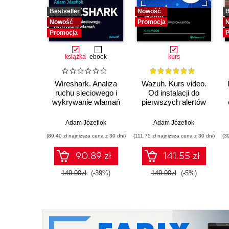
Bestseller
Nowość
B
Nowość
Promocja
Promocja
P
książka
ebook
kurs
Wireshark. Analiza
Wazuh. Kurs video.
ruchu sieciowego i
Od instalacji do
wykrywanie włamań
pierwszych alertów
Adam Józefiok
Adam Józefiok
(89,40 zł najniższa cena z 30 dni)
(111,75 zł najniższa cena z 30 dni)
(3
90.89 zł
141.55 zł
149.00zł
(-39%)
149.00zł
(-5%)