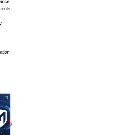
iance.
nments
y
ation