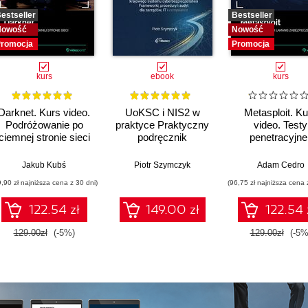
estseller
Bestseller
Nowość
Nowość
romocja
Promocja
kurs
ebook
kurs
Darknet. Kurs video.
UoKSC i NIS2 w
Metasploit. Ku
Podróżowanie po
praktyce Praktyczny
video. Testy
ciemnej stronie sieci
podręcznik
penetracyjne 
implementacji
łamanie
Krajowego Systemu
zabezpiecze
Jakub Kubś
Piotr Szymczyk
Adam Cedro
Cyberbezpieczeństwa
9,90 zł najniższa cena z 30 dni)
(96,75 zł najniższa cena 
Frameworki,
procedury, audyt dla
122.54 zł
149.00 zł
122.54 
zarządów, IT i
compliance
129.00zł
(-5%)
129.00zł
(-5%