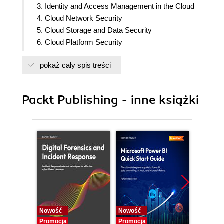
3. Identity and Access Management in the Cloud
4. Cloud Network Security
5. Cloud Storage and Data Security
6. Cloud Platform Security
7. Private Cloud Security
pokaż cały spis treści
8. Automating Cloud Security
9. Cloud Compliance
Packt Publishing - inne książki
Nowość
Nowość
Nowość
Promocja
Promocja
Promocj