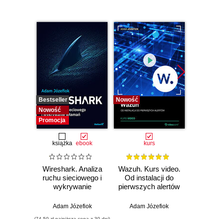
Bestseller
Nowość
Bestselle
Nowość
Nowość
Promocja
książka
ebook
kurs
Wireshark. Analiza
Wazuh. Kurs video.
Dark
ruchu sieciowego i
Od instalacji do
wykrywanie
pierwszych alertów
Podró
włamań
ciemn
Adam Józefiok
Adam Józefiok
Ja
(74,50 zł najniższa cena z 30 dni)