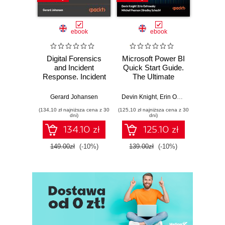
ebook
ebook
Digital Forensics
Microsoft Power BI
Pract
and Incident
Quick Start Guide.
Intel
Response. Incident
The Ultimate
Data-D
Response tools
Beginner's Guide
Hunti
and techniques for
to Power BI, Data
your c
Gerard Johansen
Devin Knight
,
Erin Ostrowsky
,
Mitchel
effective cyber
Storytelling, AI
effor
(134,10 zł najniższa cena z 30
(125,10 zł najniższa cena z 30
(116,10 zł 
threat response -
Tools, and
dete
dni)
dni)
Fourth Edition
Microsoft Fabric -
def
134.10 zł
125.10 zł
Fourth Edition
ATT&C
tool
149.00zł
(-10%)
139.00zł
(-10%)
129.0
E