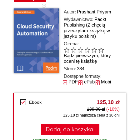
Autor:
Prashant Priyam
Wydawnictwo:
Packt
Publishing
(Z chęcią
przeczytam książkę w
języku polskim)
Ocena:
Bądź pierwszym, który
oceni tę książkę
Stron:
334
Dostępne formaty:
PDF
ePub
Mobi
125,10 zł
Ebook
139,00 zł
(-10%)
125,10 zł najniższa cena z 30 dni
Dodaj do koszyka