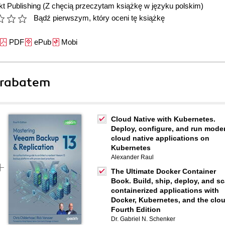
t Publishing
(Z chęcią przeczytam książkę w języku polskim)
Bądź pierwszym, który oceni tę książkę
PDF
ePub
Mobi
 rabatem
Cloud Native with Kubernetes.
Deploy, configure, and run mode
cloud native applications on
Kubernetes
Alexander Raul
The Ultimate Docker Container
Book. Build, ship, deploy, and sc
containerized applications with
Docker, Kubernetes, and the clou
Fourth Edition
Dr. Gabriel N. Schenker