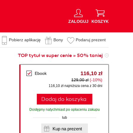
ZALOGUJ
KOSZYK
Pobierz aplikację
Bony
Podaruj prezent
TOP tytuł w super cenie » 50% taniej
116,10 zł
Ebook
129,00 zł
(-10%)
116,10 zł najniższa cena z 30 dni
Dodaj do koszyka
Dostępny natychmiast po opłaceniu zakupu
lub
Kup na prezent