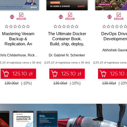
ebook
ebook
ebook
Mastering Veeam
The Ultimate Docker
DevOps Driv
Backup &
Container Book.
Developmen
Replication. An
Build, ship, deploy,
authoritative guide to
and scale
Abhishek Gaur
architect a resilient
containerized
y Hightower
hris Childerhose
,
Lachlan Evenson
,
Rick Vanover
,
Dr. Gabriel N. Schenker
Nikola Pejková
Veeam 13 backup
applications with
5,10 zł najniższa cena z 30 dni)
(125,10 zł najniższa cena z 30 dni)
(125,10 zł najniższa cena 
platform with proven
Docker, Kubernetes,
best practices -
and the cloud - Fourth
125.10 zł
125.10 zł
125.10 
Fourth Edition
Edition
139.00zł
(-10%)
139.00zł
(-10%)
139.00zł
(-10