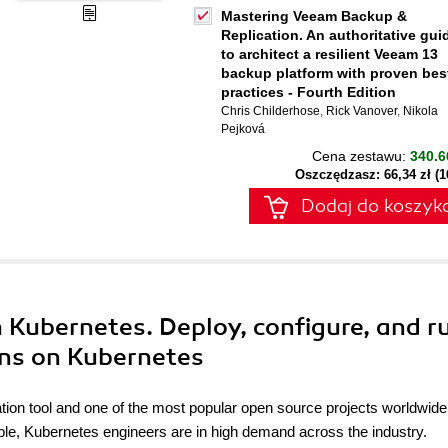
Mastering Veeam Backup &
Replication. An authoritative gui
to architect a resilient Veeam 13
backup platform with proven bes
practices - Fourth Edition
Chris Childerhose
,
Rick Vanover
,
Nikola
Pejková
Cena zestawu:
340.6
Oszczędzasz: 66,34 zł (
Dodaj do koszyk
h Kubernetes. Deploy, configure, and r
ons on Kubernetes
tion tool and one of the most popular open source projects worldwide.
xible, Kubernetes engineers are in high demand across the industry.