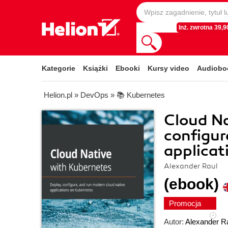
Inż. zwrotna 39,90
Kategorie
Książki
Ebooki
Kursy video
Audiobo
Helion.pl
»
DevOps
»
📚 Kubernetes
Cloud Na
configur
applicat
Alexander Raul
(ebook)
Promocja
Autor:
Alexander R