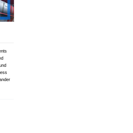
ents
ed
ound
ness
xander