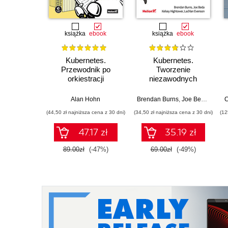
książka
ebook
książka
ebook
Kubernetes.
Kubernetes.
Przewodnik po
Tworzenie
orkiestracji
niezawodnych
kontenerów i
systemów
tworzeniu
rozproszonych.
Alan Hohn
Brendan Burns
,
Joe Beda
,
Kelse
C
niezawodnych
Wydanie III
(44,50 zł najniższa cena z 30 dni)
(34,50 zł najniższa cena z 30 dni)
(12
aplikacji
47.17 zł
35.19 zł
89.00zł
(-47%)
69.00zł
(-49%)