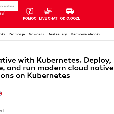
 zł
POMOC
LIVE CHAT
OD O,OOZŁ
oki
Promocje
Nowości
Bestsellery
Darmowe ebooki
tive with Kubernetes. Deploy,
e, and run modern cloud native
ions on Kubernetes
aul