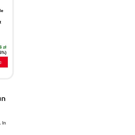
de
t
6 zł
16%)
a
un
 In