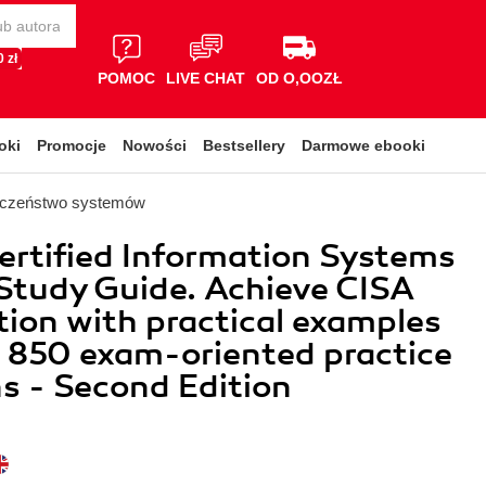
 zł
POMOC
LIVE CHAT
OD O,OOZŁ
oki
Promocje
Nowości
Bestsellery
Darmowe ebooki
eczeństwo systemów
ertified Information Systems
Study Guide. Achieve CISA
ation with practical examples
 850 exam-oriented practice
s - Second Edition