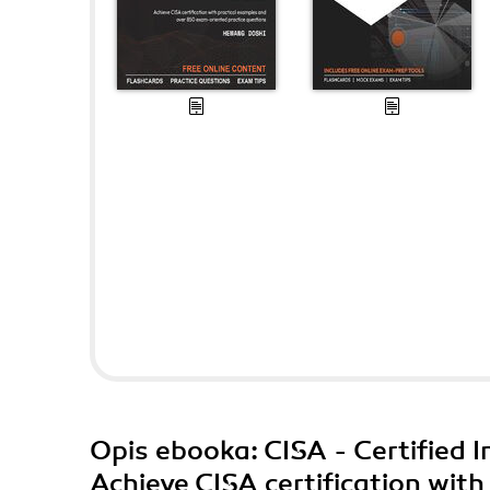
Opis
ebooka
: CISA - Certified
Achieve CISA certification wit