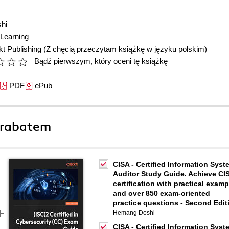
hi
Learning
t Publishing
(Z chęcią przeczytam książkę w języku polskim)
Bądź pierwszym, który oceni tę książkę
PDF
ePub
 rabatem
CISA - Certified Information Sys
Auditor Study Guide. Achieve CI
certification with practical examp
and over 850 exam-oriented
practice questions - Second Edit
Hemang Doshi
CISA - Certified Information Sys