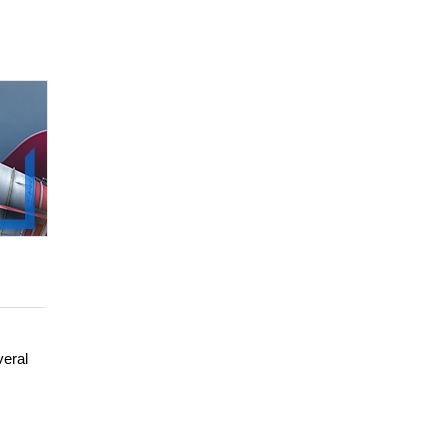
99.00zł
(-49%)
veral