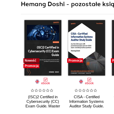
Hemang Doshi - pozostałe ksią
Nowość
Promocja
P
Promocja
ebook
ebook
(ISC)2 Certified in
CISA - Certified
Cybersecurity (CC)
Information Systems
Exam Guide. Master
Auditor Study Guide.
core security
Aligned with the CISA