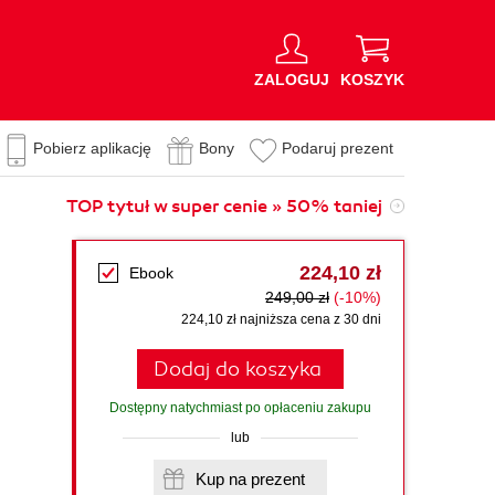
ZALOGUJ
KOSZYK
Pobierz aplikację
Bony
Podaruj prezent
TOP tytuł w super cenie » 50% taniej
224,10 zł
Ebook
249,00 zł
(-10%)
224,10 zł najniższa cena z 30 dni
Dodaj do koszyka
Dostępny natychmiast po opłaceniu zakupu
lub
Kup na prezent