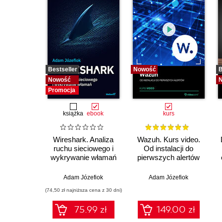
Bestseller
Nowość
B
Nowość
Promocja
książka
ebook
kurs
Wireshark. Analiza
Wazuh. Kurs video.
ruchu sieciowego i
Od instalacji do
wykrywanie włamań
pierwszych alertów
Adam Józefiok
Adam Józefiok
(74,50 zł najniższa cena z 30 dni)
75.99 zł
149.00 zł