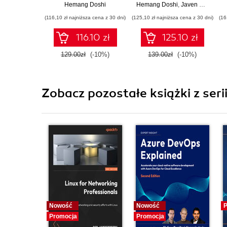
concepts and pass
Review Manual 2024
Hemang Doshi
Hemang Doshi
,
Javen Khoo Ai Wee
the ISC2 Certified in
with over 1000
(116,10 zł najniższa cena z 30 dni)
(125,10 zł najniższa cena z 30 dni)
(16
Cybersecurity exam
practice questions to
ace the exam - Third
116.10 zł
125.10 zł
Edition
129.00zł
(-10%)
139.00zł
(-10%)
Zobacz pozostałe książki z seri
Nowość
Nowość
P
Promocja
Promocja