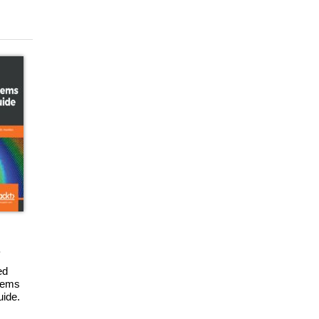
ed
tems
uide.
 CISA