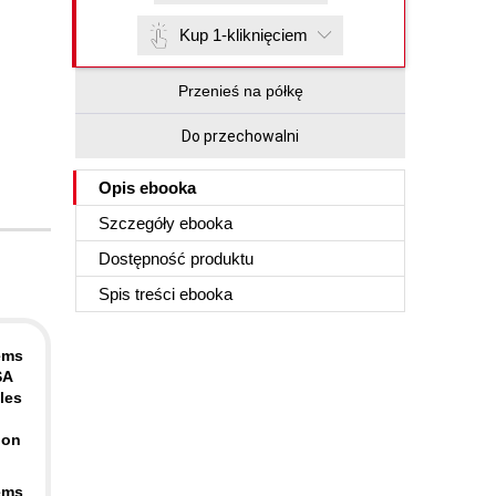
Kup 1-kliknięciem
Przenieś na półkę
Do przechowalni
Opis
ebooka
Szczegóły
ebooka
Dostępność produktu
Spis treści
ebooka
tems
SA
les
ion
tems