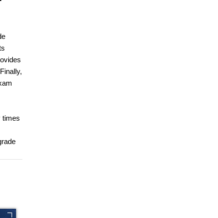
de
ts
rovides
Finally,
exam
y times
pgrade