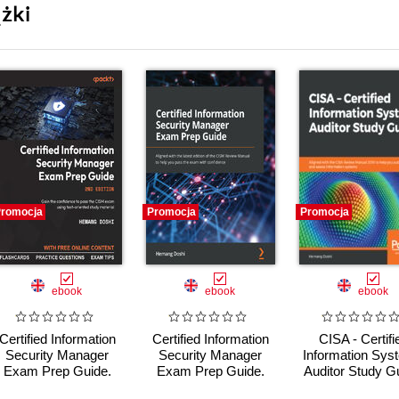
żki
romocja
Promocja
Promocja
ebook
ebook
ebook
Certified Information
Certified Information
CISA - Certifi
Security Manager
Security Manager
Information Sys
Exam Prep Guide.
Exam Prep Guide.
Auditor Study G
Gain the confidence
Aligned with the latest
Aligned with the