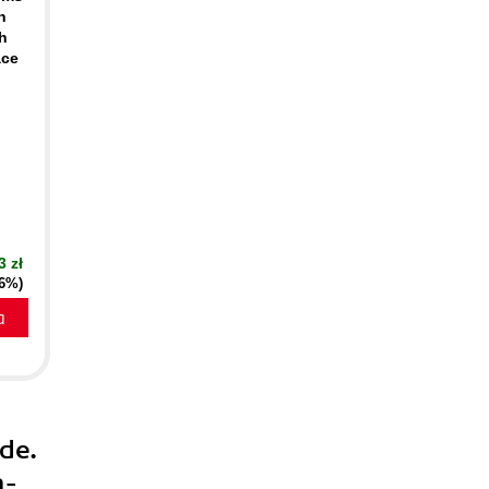
h
h
ace
3 zł
16%)
a
de.
m-