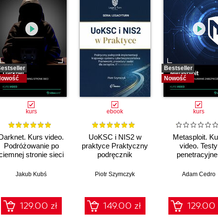
estseller
Bestseller
Nowość
Nowość
kurs
ebook
kurs
Darknet. Kurs video.
UoKSC i NIS2 w
Metasploit. Ku
Podróżowanie po
praktyce Praktyczny
video. Testy
ciemnej stronie sieci
podręcznik
penetracyjne 
implementacji
łamanie
Krajowego Systemu
zabezpiecze
Jakub Kubś
Piotr Szymczyk
Adam Cedro
Cyberbezpieczeństwa
Frameworki,
procedury, audyt dla
129.00 zł
149.00 zł
129.00 
zarządów, IT i
compliance