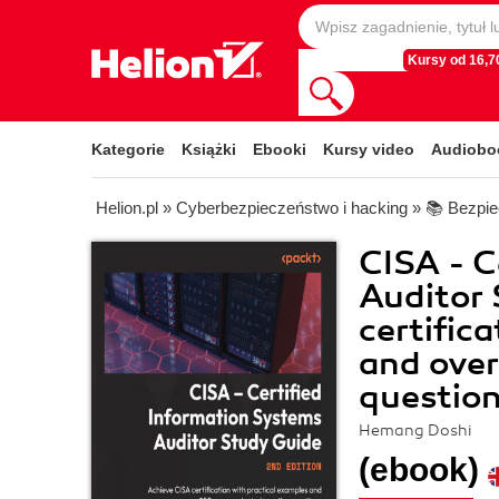
Kursy od 16,70
Kategorie
Książki
Ebooki
Kursy video
Audiobo
Helion.pl
»
Cyberbezpieczeństwo i hacking
»
📚 Bezpi
CISA - C
Auditor 
certific
and over
question
Hemang Doshi
(ebook)