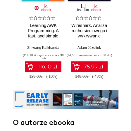
ebook
książka
ebook
Learning AWK
Wireshark. Analiza
Wazuh.
Programming. A
ruchu sieciowego i
Od in
fast, and simple
wykrywanie
pierws
cutting-edge utility
włamań
for text-processing
Shiwang Kalkhanda
Adam Józefiok
Adam
on the Unix-like
(116,10 zł najniższa cena z 30
(74,50 zł najniższa cena z 30 dni)
environment
dni)
116.10 zł
75.99 zł
1
129.00zł
(-10%)
149.00zł
(-49%)
O autorze
ebooka