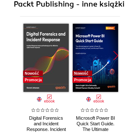
Packt Publishing - inne książki
Nowość
Nowość
Nowość
Promocja
Promocja
Promocj
ebook
ebook
Digital Forensics
Microsoft Power BI
Pract
and Incident
Quick Start Guide.
Intel
Response. Incident
The Ultimate
Data-D
Response tools
Beginner's Guide
Hunti