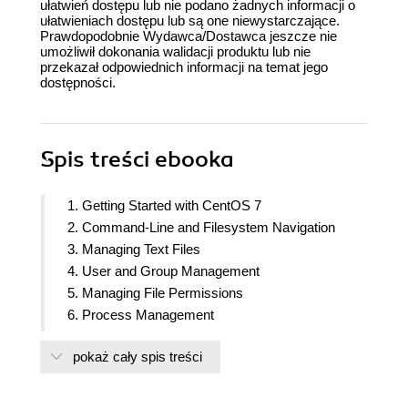
ułatwień dostępu lub nie podano żadnych informacji o
ułatwieniach dostępu lub są one niewystarczające.
Prawdopodobnie Wydawca/Dostawca jeszcze nie
umożliwił dokonania walidacji produktu lub nie
przekazał odpowiednich informacji na temat jego
dostępności.
Spis treści
ebooka
1. Getting Started with CentOS 7
2. Command-Line and Filesystem Navigation
3. Managing Text Files
4. User and Group Management
5. Managing File Permissions
6. Process Management
7. Managing Networking in CentOS
pokaż cały spis treści
8. Software Package Management
9. Overview of Essential Advance Utilities