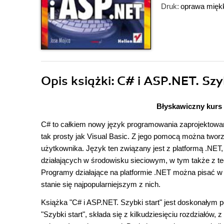
Druk:
oprawa mięk
Opis
książki
: C# i ASP.NET. Szy
Błyskawiczny kurs
C# to całkiem nowy język programowania zaprojektowany
tak prosty jak Visual Basic. Z jego pomocą można twor
użytkownika. Język ten związany jest z platformą .NE
działających w środowisku sieciowym, w tym także z 
Programy działające na platformie .NET można pisać w 
stanie się najpopularniejszym z nich.
Książka "C# i ASP.NET. Szybki start" jest doskonałym 
"Szybki start", składa się z kilkudziesięciu rozdziałów,