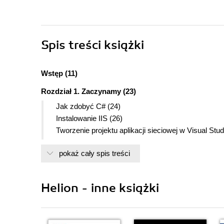
Spis treści
książki
Wstęp (11)
Rozdział 1. Zaczynamy (23)
Jak zdobyć C# (24)
Instalowanie IIS (26)
Tworzenie projektu aplikacji sieciowej w Visual Stu
Uruchamianie projektów sieciowych za pomocą Visu
pokaż cały spis treści
Pisanie prostej strony ASP .NET (33)
Wyszukiwanie błędów w aplikacjach ASP .NET (35
Ręczne uruchamianie kompilatora (38)
Helion - inne książki
Kompilowanie i uruchamianie programów C# bez 
Wyszukiwanie błędów w programach bez pomocy 
Rozdział 2. Składniki języka C# (43)