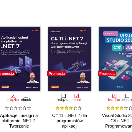
romocja
Promocja
Promocja
książka
ebook
książka
ebook
książka
eboo
Aplikacje i usługi na
C# 11 i .NET 7 dla
Visual Studio 2
platformie .NET 7.
programistów
C# i .NET.
Tworzenie
aplikacji
Programowan
praktycznych
wieloplatformowych.
kontrolek