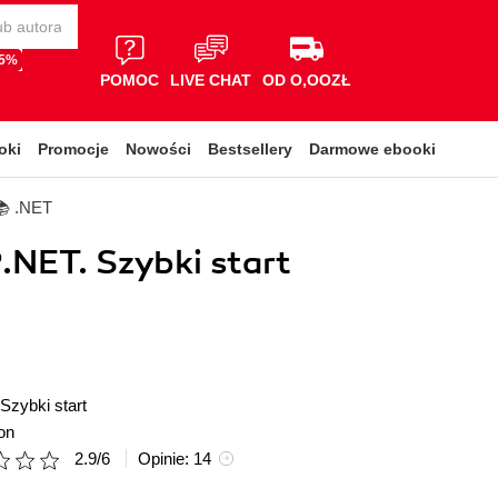
65%
POMOC
LIVE CHAT
OD O,OOZŁ
oki
Promocje
Nowości
Bestsellery
Darmowe ebooki
📚 .NET
.NET. Szybki start
Szybki start
on
2.9
/
6
Opinie:
14