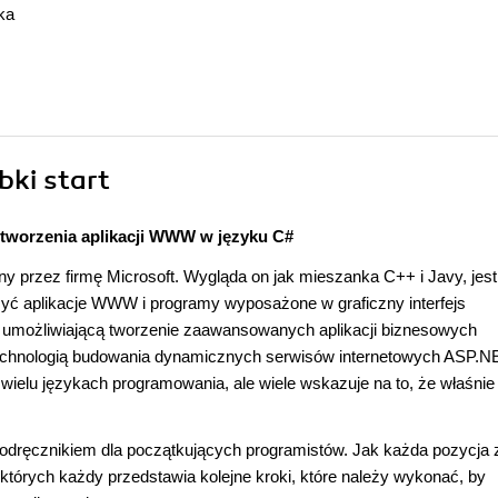
ka
bki start
 tworzenia aplikacji WWW w języku C#
 przez firmę Microsoft. Wygląda on jak mieszanka C++ i Javy, jest
zyć aplikacje WWW i programy wyposażone w graficzny interfejs
T, umożliwiającą tworzenie zaawansowanych aplikacji biznesowych
technologią budowania dynamicznych serwisów internetowych ASP.N
wielu językach programowania, ale wiele wskazuje na to, że właśnie
podręcznikiem dla początkujących programistów. Jak każda pozycja z
 z których każdy przedstawia kolejne kroki, które należy wykonać, by