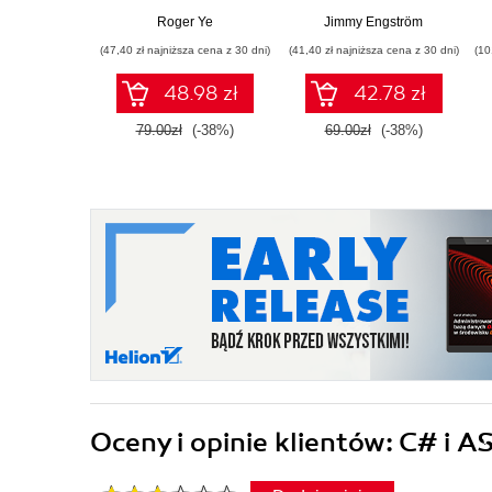
użytkownika dla
aplikacje internetowe
Roger Ye
Jimmy Engström
aplikacji
z C# i .NET 7.
(47,40 zł najniższa cena z 30 dni)
(41,40 zł najniższa cena z 30 dni)
(10
wieloplatformowych
Wydanie II
48.98 zł
42.78 zł
79.00zł
(-38%)
69.00zł
(-38%)
Oceny i opinie klientów: C# i 