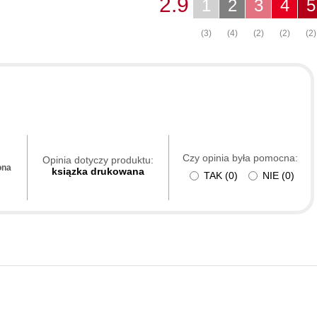
2.9
1
2
3
4
5
(3)
(4)
(2)
(2)
(2)
Czy opinia była pomocna:
Opinia dotyczy produktu:
ona
ksiązka drukowana
TAK
(
0
)
NIE
(
0
)