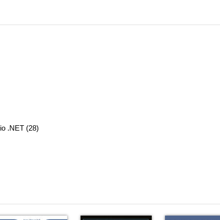
dio .NET (28)
al Studio .NET (31)
)
pomocy VS.NET (39)
VS.NET (41)