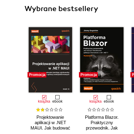
Wybrane bestsellery
Promocja
Promocja
P
książka
ebook
książka
ebook
Projektowanie
Platforma Blazor.
aplikacji w .NET
Praktyczny
MAUI. Jak budować
przewodnik. Jak
doskonałe interfejsy
tworzyć interaktywne