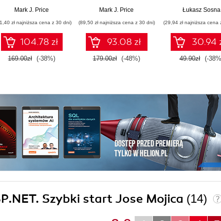
projektów opartych
Twórz aplikacje,
Mark J. Price
Mark J. Price
Łukasz Sosna
na programach
witryny WWW oraz
1,40 zł najniższa cena z 30 dni)
(89,50 zł najniższa cena z 30 dni)
(29,94 zł najniższa cena 
Blazor, .NET MAUI,
serwisy sieciowe za
gRPC, GraphQL i
pomocą ASP.NET
104.78 zł
93.08 zł
30.94 
innych
Core 7, Blazor i EF
zaawansowanych
Core 7. Wydanie VII
169.00zł
(-38%)
179.00zł
(-48%)
49.90zł
(-38%
technologiach
ASP.NET. Szybki start Jose Mojica
(14)