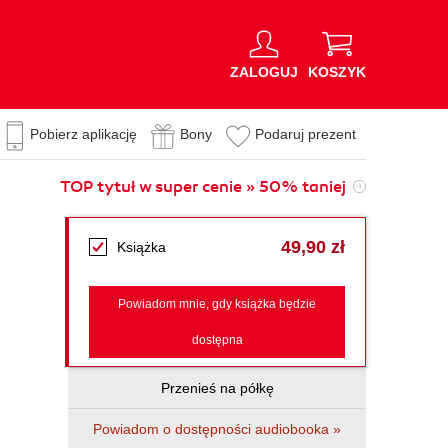
ZALOGUJ
KOSZYK
Pobierz aplikację
Bony
Podaruj prezent
TOP tytuł w super cenie » 50% taniej
49,90 zł
Książka
Powiadom mnie, gdy książka będzie
dostępna
Przenieś na półkę
Powiadom o dostępności audiobooka »