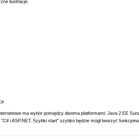
ne ilustracje.
C#
nternetowe ma wybór pomiędzy dwoma platformami: Java 2 EE Suna
ce "C# i ASP.NET. Szybki start" szybko będzie mógł tworzyć funkcjona