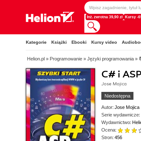
Inż. zwrotna 39,90 zł
Kursy -
Kategorie
Książki
Ebooki
Kursy video
Audiobo
Helion.pl
»
Programowanie
»
Języki programowania
»
C# i ASP
Jose Mojica
Niedostępna
Autor:
Jose Mojica
Serie wydawnicze:
Wydawnictwo:
Heli
Ocena:
Stron:
456