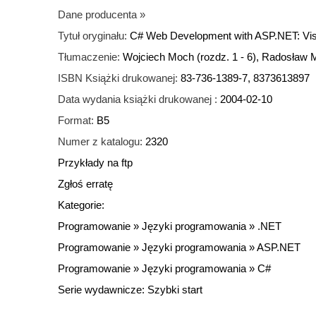
Dane producenta
»
Tytuł oryginału:
C# Web Development with ASP.NET: Vis
Tłumaczenie:
Wojciech Moch (rozdz. 1 - 6), Radosław M
ISBN Książki drukowanej:
83-736-1389-7, 8373613897
Data wydania książki drukowanej :
2004-02-10
Format:
B5
Numer z katalogu:
2320
Przykłady na ftp
Zgłoś erratę
Kategorie:
Programowanie
»
Języki programowania
»
.NET
Programowanie
»
Języki programowania
»
ASP.NET
Programowanie
»
Języki programowania
»
C#
Serie wydawnicze:
Szybki start