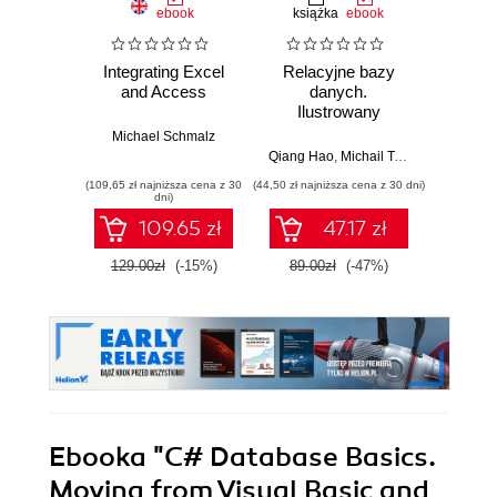
ebook
książka
ebook
ksią
Integrating Excel
Relacyjne bazy
Microso
and Access
danych.
p
Ilustrowany
Kom
przewodnik
proj
Michael Schmalz
now
Qiang Hao
,
Michail Tsikerdekis
Nikola Ili
anali
(109,65 zł najniższa cena z 30
(44,50 zł najniższa cena z 30 dni)
(49,50 zł naj
dni)
109.65 zł
47.17 zł
129.00zł
(-15%)
89.00zł
(-47%)
99.0
Ebooka
"C# Database Basics.
Moving from Visual Basic and