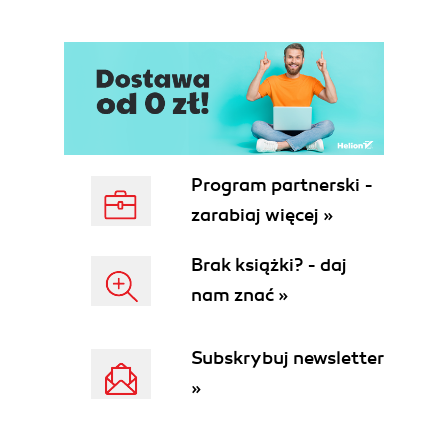
Exporting Tables to XML
Wrap-Up
About the Author
SPECIAL OFFER: Upgrade this ebook with
OReilly
Program partnerski -
zarabiaj więcej »
Brak książki? - daj
nam znać »
Subskrybuj newsletter
»