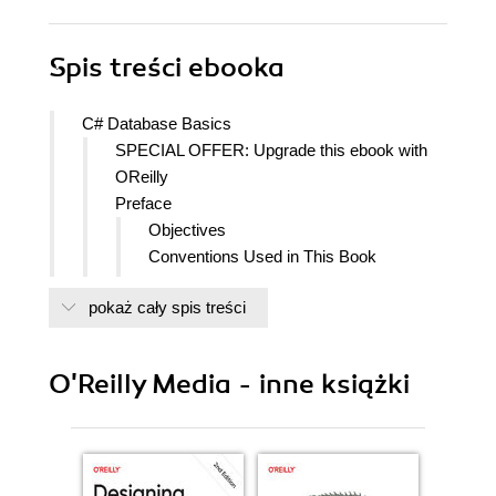
Spis treści
ebooka
C# Database Basics
SPECIAL OFFER: Upgrade this ebook with
OReilly
Preface
Objectives
Conventions Used in This Book
Using Code Examples
pokaż cały spis treści
Safari Books Online
How to Contact Us
1. First Steps: Form with a Datagrid
O'Reilly Media - inne książki
Installing Software
Basic Syntax
C# Operators
Selection Statements
Adding Filtering