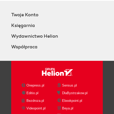
Twoje Konto
Księgarnia
Wydawnictwo Helion
Współpraca
Onepress.pl
Sensus.pl
Editio.pl
DlaBystrzakow.pl
Bezdroza.pl
Ebookpoint.pl
Videopoint.pl
Beya.pl