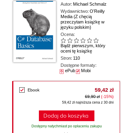
Autor:
Michael Schmalz
Wydawnictwo:
O'Reilly
Media
(Z chęcią
przeczytam książkę w
języku polskim)
Ocena:
Bądź pierwszym, który
oceni tę książkę
Stron:
110
Dostępne formaty:
ePub
Mobi
59,42 zł
Ebook
69,90 zł
(-15%)
59,42 zł najniższa cena z 30 dni
Dodaj do koszyka
Dostępny natychmiast po opłaceniu zakupu