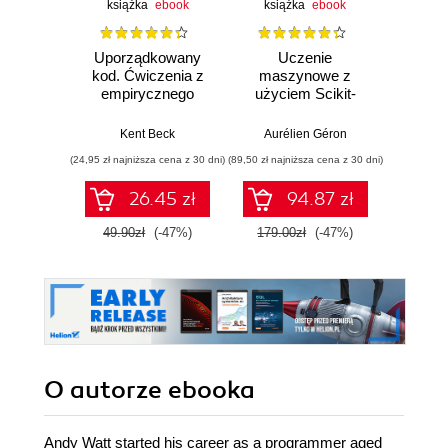
książka
ebook
książka
ebook
ksią
Uporządkowany
Uczenie
Ko
kod. Ćwiczenia z
maszynowe z
Doma
empirycznego
użyciem Scikit-
D
projektowania
Learn, Keras i
Dosto
oprogramowania
TensorFlow.
arc
Kent Beck
Aurélien Géron
Vlad
Wydanie III
aplikacj
(24,95 zł najniższa cena z 30 dni)
(89,50 zł najniższa cena z 30 dni)
(39,50 zł naj
bi
26.45 zł
94.87 zł
49.90zł
(-47%)
179.00zł
(-47%)
79.0
O autorze
ebooka
Andy Watt started his career as a programmer aged