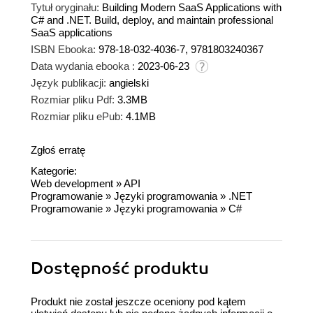
Tytuł oryginału:
Building Modern SaaS Applications with
C# and .NET. Build, deploy, and maintain professional
SaaS applications
ISBN Ebooka:
978-18-032-4036-7, 9781803240367
Data wydania ebooka :
2023-06-23
Język publikacji:
angielski
Rozmiar pliku Pdf:
3.3MB
Rozmiar pliku ePub:
4.1MB
Zgłoś erratę
Kategorie:
Web development
»
API
Programowanie
»
Języki programowania
»
.NET
Programowanie
»
Języki programowania
»
C#
Dostępność produktu
Produkt nie został jeszcze oceniony pod kątem