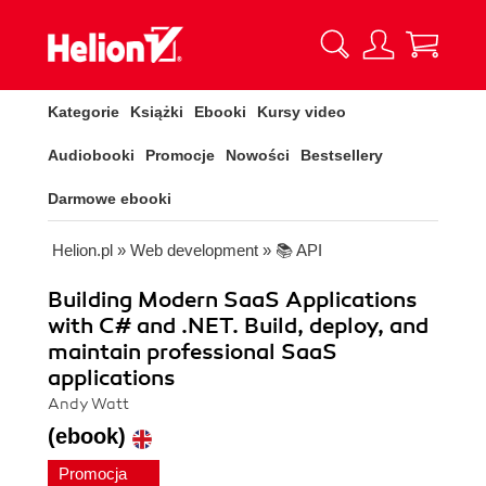
Kategorie
Książki
Ebooki
Kursy video
Audiobooki
Promocje
Nowości
Bestsellery
Darmowe ebooki
Helion.pl
»
Web development
»
📚 API
Building Modern SaaS Applications
with C# and .NET. Build, deploy, and
maintain professional SaaS
applications
Andy Watt
(ebook)
Promocja