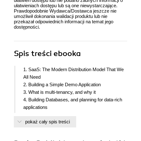
ułatwień dostępu lub nie podano żadnych informacji o
ułatwieniach dostępu lub są one niewystarczające.
Prawdopodobnie Wydawca/Dostawca jeszcze nie
umożliwił dokonania walidacji produktu lub nie
przekazał odpowiednich informacji na temat jego
dostępności.
Spis treści
ebooka
1. SaaS: The Modern Distribution Model That We
All Need
2. Building a Simple Demo Application
3. What is multi-tenancy, and why it
4. Building Databases, and planning for data-rich
applications
5. Developing Restful APIs
pokaż cały spis treści
6. Why are Microservices important, and how to
implement them
7. Building and Testing a User Interface