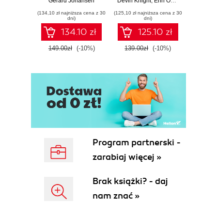
Gerard Johansen
Devin Knight
,
Erin Ostrowsky
,
Mitchel
effective cyber
Storytelling, AI
effor
(134,10 zł najniższa cena z 30
(125,10 zł najniższa cena z 30
(116,10 zł 
threat response -
Tools, and
dete
dni)
dni)
Fourth Edition
Microsoft Fabric -
def
134.10 zł
125.10 zł
Fourth Edition
ATT&C
tool
149.00zł
(-10%)
139.00zł
(-10%)
129.0
E
Program partnerski -
zarabiaj więcej »
Brak książki? - daj
nam znać »