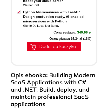
boost your cloud career
Werner Rall
Python Microservices with FastAPI.
Design production-ready, AI-enabled
microservices with Python
Giunio De Luca
,
Igor Benav
Cena zestawu:
340.66 zł
Oszczędzasz: 66,34 zł (16%)
Dodaj do koszyka
Opis
ebooka
: Building Modern
SaaS Applications with C#
and .NET. Build, deploy, and
maintain professional SaaS
applications