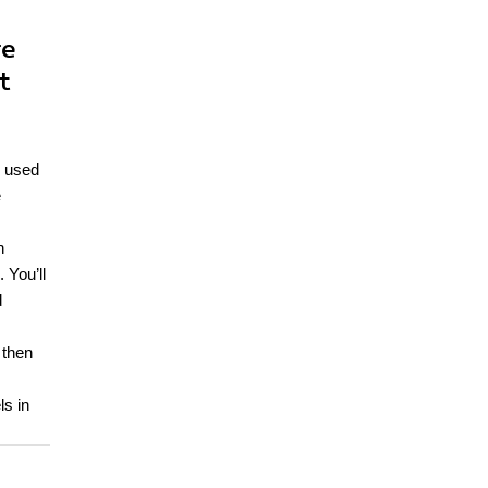
re
t
s used
e
h
 You’ll
d
 then
ls in