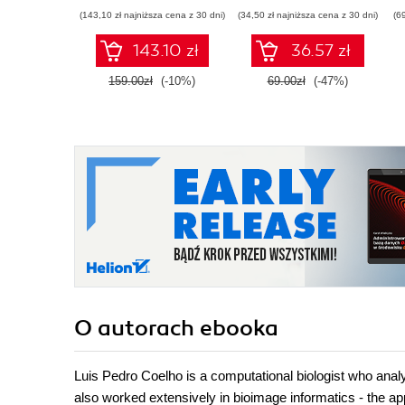
all about machine-
sztucznej inteligencji
(143,10 zł najniższa cena z 30 dni)
(34,50 zł najniższa cena z 30 dni)
(6
learning libraries in
this user-friendly
143.10 zł
36.57 zł
manual. ML is the
next big breakthrough
159.00zł
(-10%)
69.00zł
(-47%)
in technology and this
book will give you the
head-start you need
O autorach
ebooka
Luis Pedro Coelho is a computational biologist who ana
also worked extensively in bioimage informatics - the ap