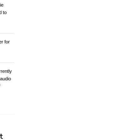
ie
d to
r for
rently
 audio
f
t