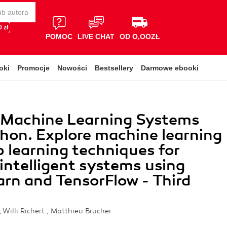
 zł
POMOC
LIVE CHAT
OD O,OOZŁ
oki
Promocje
Nowości
Bestsellery
Darmowe ebooki
g Machine Learning Systems
hon. Explore machine learning
 learning techniques for
 intelligent systems using
earn and TensorFlow - Third
 Willi Richert , Matthieu Brucher