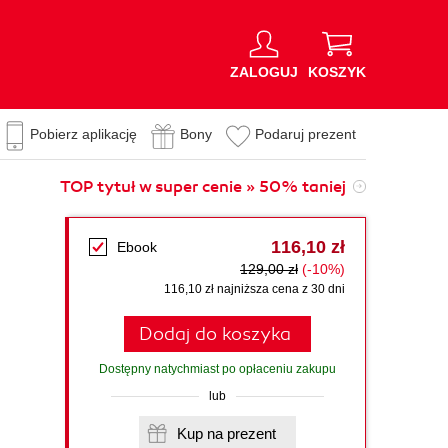
ZALOGUJ
KOSZYK
Pobierz aplikację
Bony
Podaruj prezent
TOP tytuł w super cenie » 50% taniej
116,10 zł
Ebook
129,00 zł
(-10%)
116,10 zł najniższa cena z 30 dni
Dodaj do koszyka
Dostępny natychmiast po opłaceniu zakupu
lub
Kup na prezent