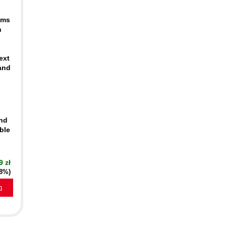
ems
n
ext
and
ind
ble
9 zł
18%)
a