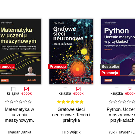
romocja
Promocja
Bestseller
Promocja
książka
ebook
książka
ebook
książka
eboo
Matematyka w
Grafowe sieci
Python. Uczen
uczeniu
neuronowe. Teoria i
maszynowe 
maszynowym.
praktyka
przykładach
Opanuj algebrę
Najlepsze prakt
liniową, rachunek
realnych
Tivadar Danka
Filip Wójcik
Yuxi (Hayden) L