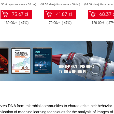
różniczkowy i
zastosowania
9,50 zł najniższa cena z 30 dni)
(39,50 zł najniższa cena z 30 dni)
(64,50 zł najniższa cena 
całkowy oraz
Wydanie IV
rachunek
73.67 zł
41.87 zł
68.37 
prawdopodobieństwa
139.00zł
(-47%)
79.00zł
(-47%)
129.00zł
(-47
lyzes DNA from microbial communities to characterize their behavior.
plication of machine learning techniques for the analysis of images of