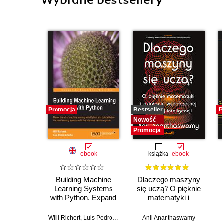
Wybrane bestsellery
Promocja
Bestseller
P
Nowość
Promocja
ebook
książka
ebook
Building Machine
Dlaczego maszyny
Learning Systems
się uczą? O pięknie
with Python. Expand
matematyki i
your Python
działaniu
knowledge and learn
współczesnej
Willi Richert
,
Luis Pedro Coelho
Anil Ananthaswamy