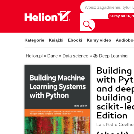
Kursy od 16,70
Kategorie
Książki
Ebooki
Kursy video
Audiobo
Helion.pl
»
Dane
»
Data science
»
📚 Deep Learning
Buildin
with Pyt
and deep
building
scikit-l
Edition
Luis Pedro Coelho,