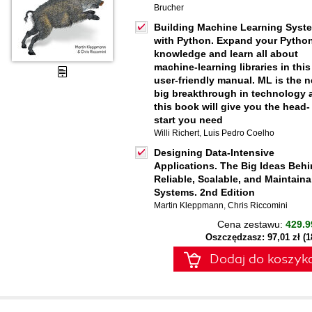
Brucher
Building Machine Learning Syst
with Python. Expand your Pytho
knowledge and learn all about
machine-learning libraries in this
user-friendly manual. ML is the n
big breakthrough in technology 
this book will give you the head-
start you need
Willi Richert
,
Luis Pedro Coelho
Designing Data-Intensive
Applications. The Big Ideas Beh
Reliable, Scalable, and Maintaina
Systems. 2nd Edition
Martin Kleppmann
,
Chris Riccomini
Cena zestawu:
429.9
Oszczędzasz: 97,01 zł (
Dodaj do koszyk