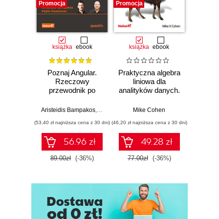
Promocja
Promocja
Promocj
książka
ebook
książka
ebook
ksią
Poznaj Angular.
Praktyczna algebra
Ele
Rzeczowy
liniowa dla
Pro
przewodnik po
analityków danych.
pas
tworzeniu aplikacji
Od podstawowych
webowych z
koncepcji do
Aristeidis Bampakos
,
Pablo Deeleman
Mike Cohen
Wit
użyciem
użytecznych
(53,40 zł najniższa cena z 30 dni)
(46,20 zł najniższa cena z 30 dni)
(29,94 zł naj
frameworku
aplikacji w
Angular 15.
Pythonie
56.96 zł
49.28 zł
Wydanie IV
89.00zł
(-36%)
77.00zł
(-36%)
49.9