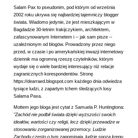
Salam Pax to pseudonim, pod którym od września
2002 roku ukrywa się najbardziej tajemniczy blogger
świata. Wiadomo jedynie, że jest mieszkającym w
Bagdadzie 30-letnim Irakijczykiem, architektem,
zafascynowanym Internetem i -- jak sam pisze --
uzależnionym od blogów. Prowadzony przez niego
przed, w czasie i po amerykańskiej inwazji internetowy
dziennik ma ogromną rzeszę czytelników, którym
wydaje się o wiele bardziej interesujący niż relacje
zagranicznych korespondentów. Stronę
https://dearraed.blogspot.com każdego dnia odwiedza
tysiące ludzi, z zapartym tchem śledzących losy
Salama Paxa.
Mottem jego bloga jest cytat z Samuela P. Huntingtona:
"Zachód nie podbił świata dzięki wyższości swoich
ideałów, wartości czy religii, lecz dzięki przewadze w
stosowaniu zorganizowanej przemocy. Ludzie
Zachodu często o tym zapominają, ludzie spoza kręgu