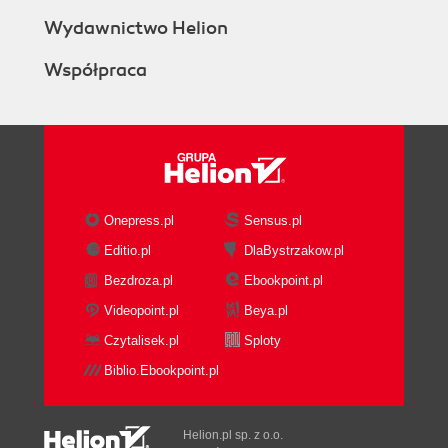
Wydawnictwo Helion
Współpraca
Onepress.pl
Sensus.pl
Editio.pl
DlaBystrzakow.pl
Bezdroza.pl
Ebookpoint.pl
Videopoint.pl
Beya.pl
Czytalisek.pl
Sploty
Biblio.Ebookpoint.pl
Helion.pl sp. z o.o.