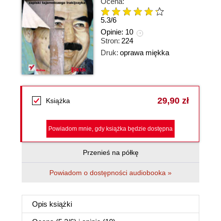
Ocena:
5.3
/
6
Opinie:
10
Stron:
224
Druk:
oprawa miękka
29,90 zł
Książka
Powiadom mnie, gdy książka będzie dostępna
Przenieś na półkę
Powiadom o dostępności audiobooka »
Opis
książki