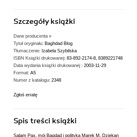
Szczegóły
książki
Dane producenta
»
Tytuł oryginału:
Baghdad Blog
Tłumaczenie:
Izabela Szybilska
ISBN Książki drukowanej:
83-892-2174-8, 8389221748
Data wydania książki drukowanej :
2003-11-29
Format:
A5
Numer z katalogu:
2348
Zgłoś erratę
Spis treści
książki
Salam Pax, mój Bagdad i polityka Marek M. Dziekan