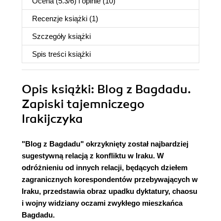
Ocena (
5.3
/
6
) i opinie (10)
Recenzje
książki
(1)
Szczegóły
książki
Spis treści
książki
Opis
książki
: Blog z Bagdadu.
Zapiski tajemniczego
Irakijczyka
"Blog z Bagdadu" okrzyknięty został najbardziej
sugestywną relacją z konfliktu w Iraku. W
odróżnieniu od innych relacji, będących dziełem
zagranicznych korespondentów przebywających w
Iraku, przedstawia obraz upadku dyktatury, chaosu
i wojny widziany oczami zwykłego mieszkańca
Bagdadu.