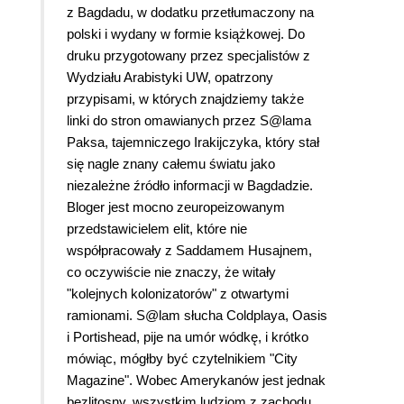
z Bagdadu, w dodatku przetłumaczony na
polski i wydany w formie książkowej. Do
druku przygotowany przez specjalistów z
Wydziału Arabistyki UW, opatrzony
przypisami, w których znajdziemy także
linki do stron omawianych przez S@lama
Paksa, tajemniczego Irakijczyka, który stał
się nagle znany całemu światu jako
niezależne źródło informacji w Bagdadzie
.
Bloger jest mocno zeuropeizowanym
przedstawicielem elit, które nie
współpracowały z Saddamem Husajnem,
co oczywiście nie znaczy, że witały
"kolejnych kolonizatorów" z otwartymi
ramionami. S@lam słucha Coldplaya, Oasis
i Portishead, pije na umór wódkę, i krótko
mówiąc, mógłby być czytelnikiem "City
Magazine". Wobec Amerykanów jest jednak
bezlitosny, wszystkim ludziom z zachodu