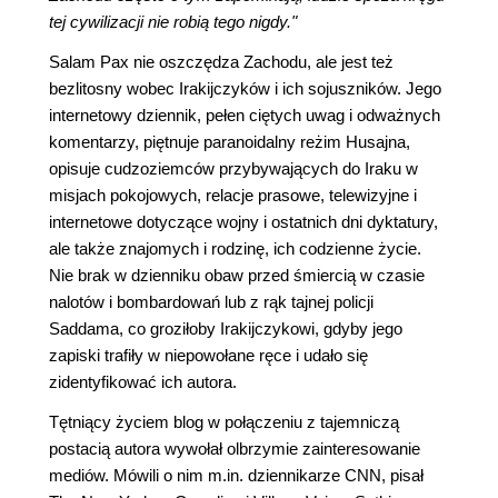
tej cywilizacji nie robią tego nigdy."
Salam Pax nie oszczędza Zachodu, ale jest też
bezlitosny wobec Irakijczyków i ich sojuszników. Jego
internetowy dziennik, pełen ciętych uwag i odważnych
komentarzy, piętnuje paranoidalny reżim Husajna,
opisuje cudzoziemców przybywających do Iraku w
misjach pokojowych, relacje prasowe, telewizyjne i
internetowe dotyczące wojny i ostatnich dni dyktatury,
ale także znajomych i rodzinę, ich codzienne życie.
Nie brak w dzienniku obaw przed śmiercią w czasie
nalotów i bombardowań lub z rąk tajnej policji
Saddama, co groziłoby Irakijczykowi, gdyby jego
zapiski trafiły w niepowołane ręce i udało się
zidentyfikować ich autora.
Tętniący życiem blog w połączeniu z tajemniczą
postacią autora wywołał olbrzymie zainteresowanie
mediów. Mówili o nim m.in. dziennikarze CNN, pisał