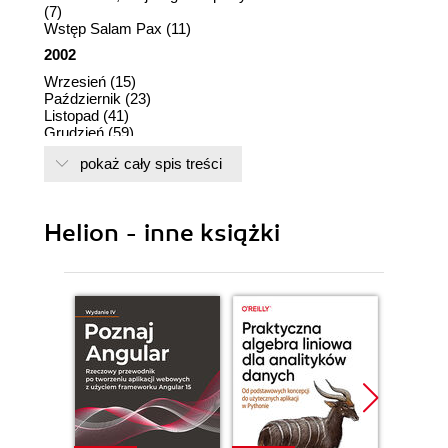
(7)
Wstęp Salam Pax (11)
2002
Wrzesień (15)
Październik (23)
Listopad (41)
Grudzień (59)
2003
pokaż cały spis treści
Styczeń (81)
Luty (99)
Marzec (119)
Helion - inne książki
Kwiecień (155)
Maj (171)
Czerwiec (199)
Podziękowania i spis blogów (215)
Posłowie Peter Maas (217)