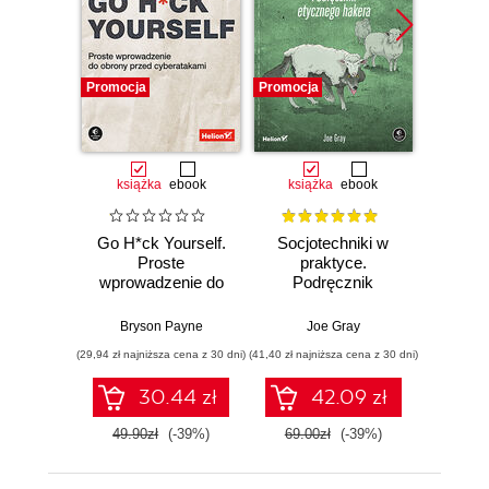
Promocja
Promocja
Promocj
książka
ebook
książka
ebook
ksią
Go H*ck Yourself.
Socjotechniki w
Bug
Proste
praktyce.
Bo
wprowadzenie do
Podręcznik
Prze
obrony przed
etycznego hakera
tr
cyberatakami
zgłas
Bryson Payne
Joe Gray
V
zabezp
(29,94 zł najniższa cena z 30 dni)
(41,40 zł najniższa cena z 30 dni)
(49,50 zł naj
30.44 zł
42.09 zł
49.90zł
(-39%)
69.00zł
(-39%)
99.0