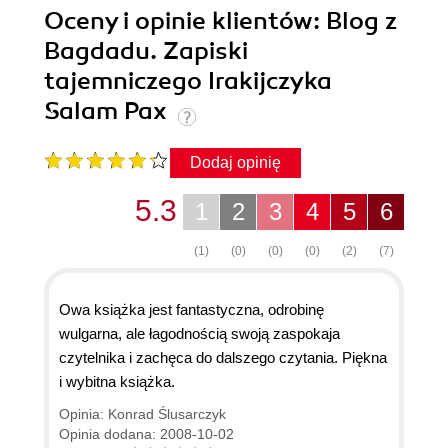
Oceny i opinie klientów: Blog z
Bagdadu. Zapiski
tajemniczego Irakijczyka
Salam Pax
Dodaj opinię
5.3
1
2
3
4
5
6
(1)
(0)
(0)
(0)
(2)
(7)
Owa książka jest fantastyczna, odrobinę
wulgarna, ale łagodnością swoją zaspokaja
czytelnika i zachęca do dalszego czytania. Piękna
i wybitna książka.
Opinia: Konrad Ślusarczyk
Opinia dodana: 2008-10-02