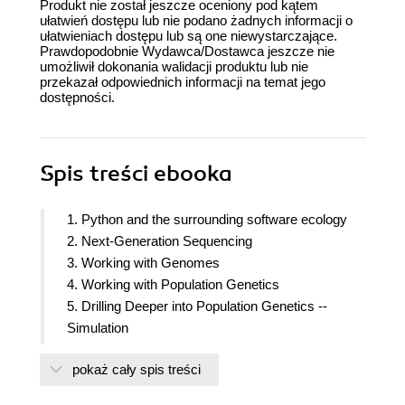
Produkt nie został jeszcze oceniony pod kątem
ułatwień dostępu lub nie podano żadnych informacji o
ułatwieniach dostępu lub są one niewystarczające.
Prawdopodobnie Wydawca/Dostawca jeszcze nie
umożliwił dokonania walidacji produktu lub nie
przekazał odpowiednich informacji na temat jego
dostępności.
Spis treści
ebooka
1. Python and the surrounding software ecology
2. Next-Generation Sequencing
3. Working with Genomes
4. Working with Population Genetics
5. Drilling Deeper into Population Genetics --
Simulation
6. Exploring Phylogenetics
pokaż cały spis treści
7. Using the Protein Data Bank
8. Other topics in Bioinformatics