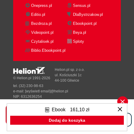
Onepress.pl
Sensus.pl
Editio.pl
DlaBystrzakow.pl
Bezdroza.pl
Ebookpoint.pl
Videopoint.pl
Beya.pl
Czytalisek.pl
Sploty
Biblio.Ebookpoint.pl
Helion.pl sp. z o.o.
ul. Kościuszki 1c
© Helion.pl 1991-2026
44-100 Gliwice
tel. (32) 230-98-63
e-mail:
[wyświetl email]@helion.pl
NIP: 6312636254
Regon: 241989027
Ebook
161,10 zł
Designed with ♥ by
Tonik.pl
Dodaj do koszyka
Pełna wersja strony »