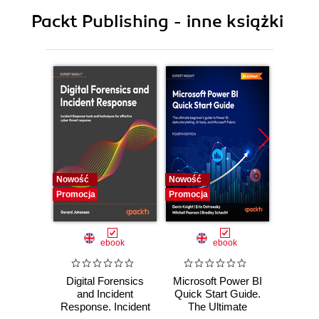
9. Python for Big Genomics Datasets
Packt Publishing - inne książki
Nowość
Nowość
Nowość
Promocja
Promocja
Promocj
ebook
ebook
Digital Forensics
Microsoft Power BI
Pract
and Incident
Quick Start Guide.
Intel
Response. Incident
The Ultimate
Data-D