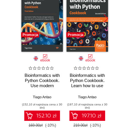
Promocja
Promocja
Promocj
ebook
ebook
Bioinformatics with
Bioinformatics with
Ma
Python Cookbook.
Python Cookbook.
Nu
Use modern
Learn how to use
Comp
Python libraries
modern Python
NumP
and applications to
bioinformatics
sc
Tiago Antao
Tiago Antao
Umit Me
solve real-world
libraries and
comp
(152,10 zł najniższa cena z 30
(197,10 zł najniższa cena z 30
(107,10 zł 
computational
applications to do
perfo
dni)
dni)
biology problems -
cutting-edge
opera
152.10 zł
197.10 zł
Third Edition
research in
computational
169.00zł
(-10%)
219.00zł
(-10%)
119.0
biology - Second