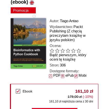
(ebook)
Promocja
Autor:
Tiago Antao
Wydawnictwo:
Packt
Publishing
(Z chęcią
przeczytam książkę w
języku polskim)
Ocena:
Bądź pierwszym, który
oceni tę książkę
Stron:
306
Dostępne formaty:
PDF
ePub
Mobi
161,10 zł
Ebook
179,00 zł
(-10%)
161,10 zł najniższa cena z 30 dni