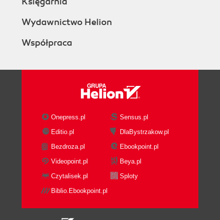
Księgarnia
Wydawnictwo Helion
Współpraca
Onepress.pl
Sensus.pl
Editio.pl
DlaBystrzakow.pl
Bezdroza.pl
Ebookpoint.pl
Videopoint.pl
Beya.pl
Czytalisek.pl
Sploty
Biblio.Ebookpoint.pl