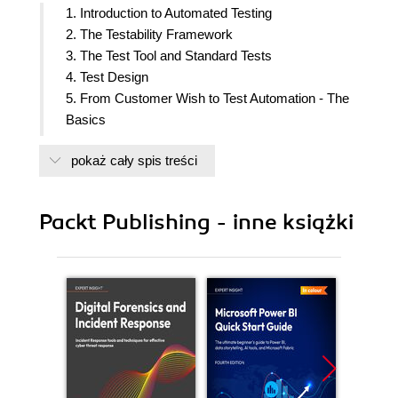
1. Introduction to Automated Testing
2. The Testability Framework
3. The Test Tool and Standard Tests
4. Test Design
5. From Customer Wish to Test Automation - The
Basics
6. From Customer Wish to Test Automation - Next
pokaż cały spis treści
Level
7. From Customer Wish to Test Automation - And
Some More
Packt Publishing - inne książki
8. How to Integrate Test Automation in Daily
Development Practice
9. Getting Business Central Standard Tests
Working on Your Code
10. Appendix A: Test-Driven Development
11. Appendix B: Setting Up VS Code and Using the
GitHub Project