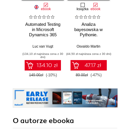
ebook
książka
ebook
ksią
Automated Testing
Analiza
Strukt
in Microsoft
bayesowska w
Ilu
Dynamics 365
Pythonie.
prz
Business Central.
Praktyczny
Efficiently
przewodnik po
Luc van Vugt
Osvaldo Martin
Marcel
automate test
modelowaniu
(134,10 zł najniższa cena z 30
(44,50 zł najniższa cena z 30 dni)
(39,50 zł naj
cases for faster
probabilistycznym.
dni)
development
Wydanie III
134.10 zł
47.17 zł
cycles with less
time needed for
149.00zł
(-10%)
89.00zł
(-47%)
79.0
manual testing -
Second Edition
O autorze
ebooka