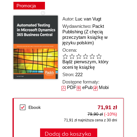
Promocja
Autor:
Luc van Vugt
Wydawnictwo:
Packt
Publishing
(Z chęcią
przeczytam książkę w
języku polskim)
Ocena:
Bądź pierwszym, który
oceni tę książkę
Stron:
222
Dostępne formaty:
PDF
ePub
Mobi
71,91 zł
Ebook
79,90 zł
(-10%)
71,91 zł najniższa cena z 30 dni
Dodaj do koszyka