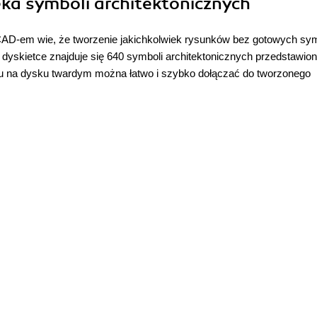
eka symboli architektonicznych
oCAD-em wie, że tworzenie jakichkolwiek rysunków bez gotowych sym
 dyskietce znajduje się 640 symboli architektonicznych przedstawio
u na dysku twardym można łatwo i szybko dołączać do tworzonego