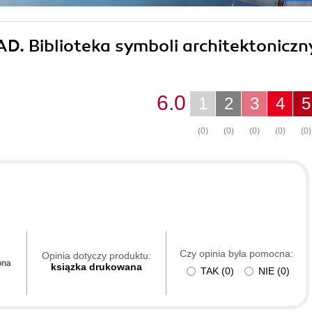
AD. Biblioteka symboli architektoniczn
6.0
1
2
3
4
5
(0)
(0)
(0)
(0)
(0)
Czy opinia była pomocna:
Opinia dotyczy produktu:
ona
ksiązka drukowana
TAK
(
0
)
NIE
(
0
)