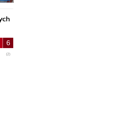
ych
6
(2)