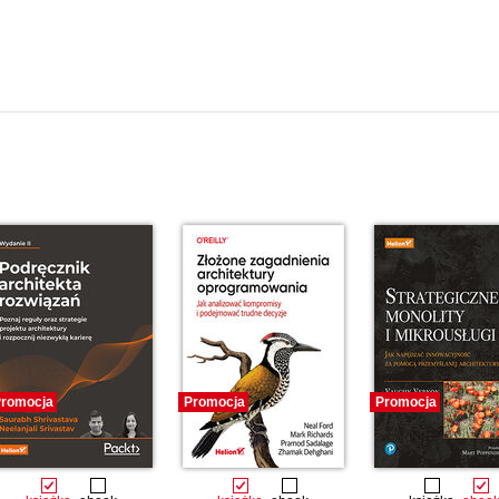
romocja
Promocja
Promocja