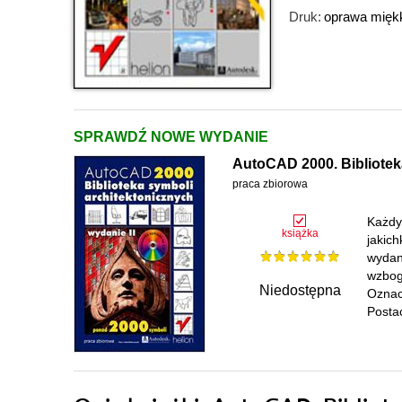
Druk:
oprawa mięk
SPRAWDŹ NOWE WYDANIE
AutoCAD 2000. Biblioteka
praca zbiorowa
Każdy
książka
jakic
wydan
wzbog
Niedostępna
Oznac
Posta