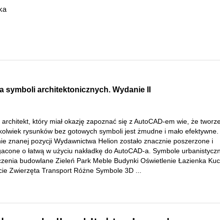
ka
 symboli architektonicznych. Wydanie II
 architekt, który miał okazję zapoznać się z AutoCAD-em wie, że tworz
hkolwiek rysunków bez gotowych symboli jest żmudne i mało efektywne.
ie znanej pozycji Wydawnictwa Helion zostało znacznie poszerzone i
acone o łatwą w użyciu nakładkę do AutoCAD-a. Symbole urbanistycz
zenia budowlane Zieleń Park Meble Budynki Oświetlenie Łazienka Kuc
cie Zwierzęta Transport Różne Symbole 3D ...