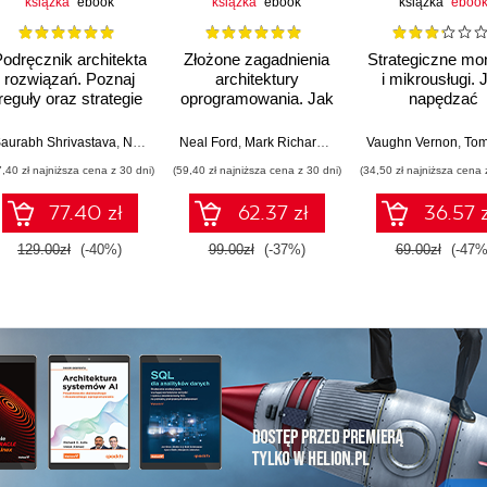
książka
ebook
książka
ebook
książka
eboo
odręcznik architekta
Złożone zagadnienia
Strategiczne mon
rozwiązań. Poznaj
architektury
i mikrousługi. 
reguły oraz strategie
oprogramowania. Jak
napędzać
projektu architektury i
analizować
innowacyjność
rozpocznij niezwykłą
kompromisy i
pomocą
aurabh Shrivastava
,
Neelanjali Srivastav
Neal Ford
,
Mark Richards
,
Pramod Sadalage
Vaughn Vernon
,
Zham
,
Tomasz J
karierę. Wydanie II
podejmować trudne
przemyślane
7,40 zł najniższa cena z 30 dni)
(59,40 zł najniższa cena z 30 dni)
(34,50 zł najniższa cena 
decyzje
architektury
77.40 zł
62.37 zł
36.57 z
129.00zł
(-40%)
99.00zł
(-37%)
69.00zł
(-47%