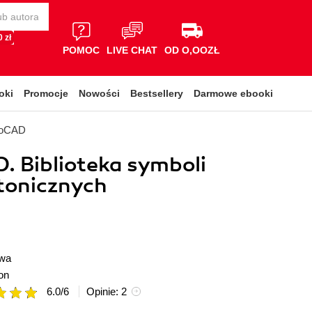
 zł
POMOC
LIVE CHAT
OD O,OOZŁ
oki
Promocje
Nowości
Bestsellery
Darmowe ebooki
toCAD
 Biblioteka symboli
tonicznych
owa
on
6.0
/
6
Opinie:
2