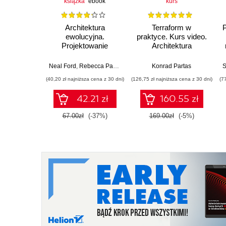
książka
ebook
kurs
Architektura
Terraform w
P
ewolucyjna.
praktyce. Kurs video.
Projektowanie
Architektura
oprogramowania i
serverless i usługi
wsparcie zmian.
chmurowe AWS
Neal Ford
,
Rebecca Parsons
,
Patrick Kua
Konrad Partas
,
Pramod Sadalage
S
Wydanie II
(40,20 zł najniższa cena z 30 dni)
(126,75 zł najniższa cena z 30 dni)
(7
42.21 zł
160.55 zł
67.00zł
(-37%)
169.00zł
(-5%)