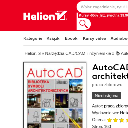
Kursy -65%
Inż. zwrotna 39,90
Kategorie
Książki
Ebooki
Kursy video
Audiobo
Helion.pl
»
Narzędzia CAD/CAM i inżynierskie
»
📚 Au
AutoCAD.
architek
praca zbiorowa
Niedostępna
Autor:
praca zbior
Wydawnictwo:
Heli
Ocena:
Stron:
160