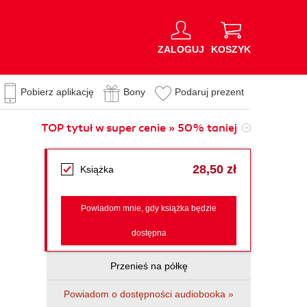
ZALOGUJ
KOSZYK
Pobierz aplikację
Bony
Podaruj prezent
TOP tytuł w super cenie » 50% taniej
28,50 zł
Książka
Powiadom mnie, gdy książka będzie
dostępna
Przenieś na półkę
Powiadom o dostępności audiobooka »