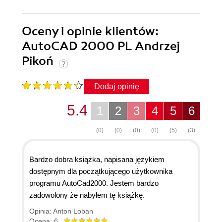
Oceny i opinie klientów:
AutoCAD 2000 PL Andrzej
Pikoń
Dodaj opinię
5.4
1
2
3
4
5
6
(0)
(0)
(0)
(0)
(5)
(3)
Bardzo dobra książka, napisana językiem
dostępnym dla początkującego użytkownika
programu AutoCad2000. Jestem bardzo
zadowolony że nabyłem tę książkę.
Opinia: Anton Loban
Ocena: 6