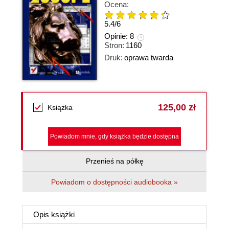
Ocena:
5.4
/
6
Opinie:
8
Stron:
1160
Druk:
oprawa twarda
125,00 zł
Książka
Powiadom mnie, gdy książka będzie dostępna
Przenieś na półkę
Powiadom o dostępności audiobooka »
Opis
książki