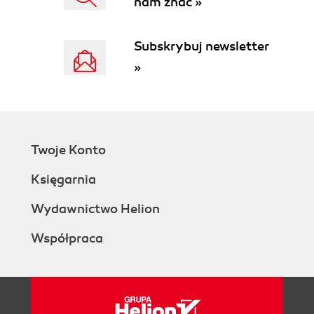
nam znać »
Menu stołu graficznego (60)
Menu kursora (60)
Menu boczne (60)
Subskrybuj newsletter
Okna dialogowe (60)
»
Kursor (61)
Ikona układu współrzędnych LUW (61)
Ekran tekstowy (61)
Jak komunikować się z programem (61)
Polecenia (62)
Twoje Konto
Wskazywanie punktów (63)
Wskazywanie obiektów (63)
Księgarnia
Okna dialogowe (64)
Elementy okien dialogowych (64)
Wydawnictwo Helion
Wybieranie elementów i sortowanie list (67)
Współpraca
Zamykanie okien dialogowych (67)
Przestrzeń AutoCAD-a (67)
Globalny Układ Współrzędnych - GUW (68)
Lokalny Układy Współrzędnych - LUW (68)
Współrzędne (68)