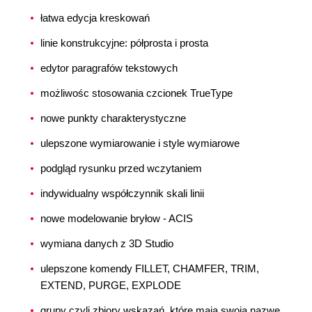
łatwa edycja kreskowań
linie konstrukcyjne: półprosta i prosta
edytor paragrafów tekstowych
możliwośc stosowania czcionek TrueType
nowe punkty charakterystyczne
ulepszone wymiarowanie i style wymiarowe
podgląd rysunku przed wczytaniem
indywidualny współczynnik skali linii
nowe modelowanie bryłow - ACIS
wymiana danych z 3D Studio
ulepszone komendy FILLET, CHAMFER, TRIM,
EXTEND, PURGE, EXPLODE
grupy czyli zbiory wskazań, które mają swoją nazwę