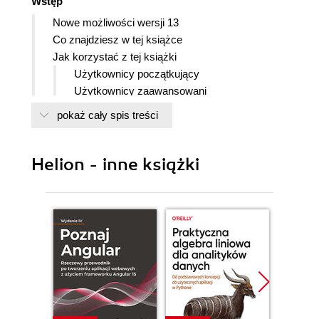
Wstęp
Nowe możliwości wersji 13
Co znajdziesz w tej książce
Jak korzystać z tej książki
Użytkownicy początkujący
Użytkownicy zaawansowani
Znaczki
pokaż cały spis treści
Rzeczywistość wirtualna czyli cyberprzestrzeń
Dyskietka
Instalacja dyskietki
Helion - inne książki
Część 1. Wiadomości
podstawowe
Wprowadzenie
Uruchomienie AutoCAD-a
Ekran AutoCAD-a
Obszar Rysunku