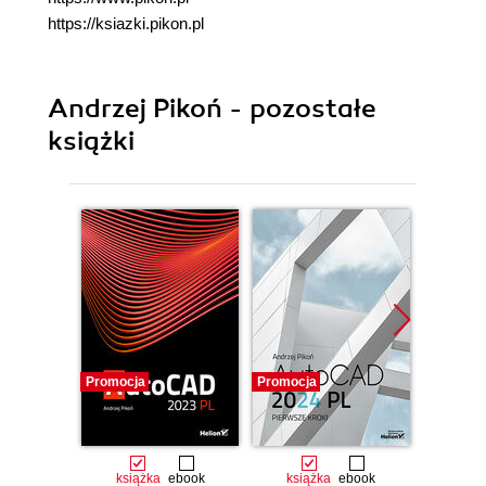
https://ksiazki.pikon.pl
Andrzej Pikoń - pozostałe
książki
Promocja
Promocja
Promocj
książka
ebook
książka
ebook
ksią