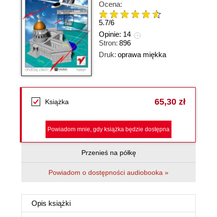
Ocena:
5.7
/
6
Opinie:
14
Stron:
896
Druk:
oprawa miękka
65,30 zł
Książka
Powiadom mnie, gdy książka będzie dostępna
Przenieś na półkę
Powiadom o dostępności audiobooka »
Opis
książki