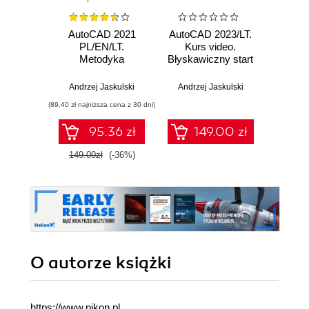
AutoCAD 2021
AutoCAD 2023/LT.
Auto
PL/EN/LT.
Kurs video.
Kurs v
Metodyka
Błyskawiczny start
ś
efektywnego
dla dowolnej
projektowania
branży i wersji
Andrzej Jaskulski
Andrzej Jaskulski
Piotr
parametrycznego i
2021-2024
(89,40 zł najniższa cena z 30 dni)
nieparametrycznego
2D i 3D
95.36 zł
149.00 zł
149.00zł
(-36%)
O autorze
książki
https://www.pikon.pl