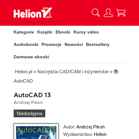
Kategorie
Książki
Ebooki
Kursy video
Audiobooki
Promocje
Nowości
Bestsellery
Darmowe ebooki
Helion.pl
»
Narzędzia CAD/CAM i inżynierskie
»
📚
AutoCAD
AutoCAD 13
Andrzej Pikoń
Niedostępna
Autor:
Andrzej Pikoń
Wydawnictwo:
Helion