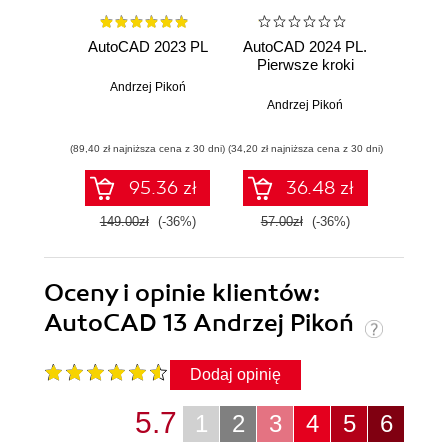
AutoCAD 2023 PL
AutoCAD 2024 PL.
AutoCA
Pierwsze kroki
Pier
Andrzej Pikoń
Andrzej Pikoń
And
(89,40 zł najniższa cena z 30 dni)
(34,20 zł najniższa cena z 30 dni)
(29,40 zł naj
95.36 zł
36.48 zł
149.00zł
(-36%)
57.00zł
(-36%)
49.0
Oceny i opinie klientów:
AutoCAD 13 Andrzej Pikoń
Dodaj opinię
5.7
1
2
3
4
5
6