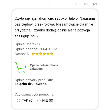
(0)
(0)
(0)
(2)
(2)
(2)
Czyta się ją znakomicie: szybko i łatwo. Napisana
bez błędów, przekrojowa. Niesamowicie dla mnie
przydatna. Rzadko dodaję opinię ale ta pozycja
zasługuje na 6.
Opinia: Marek G.
Opinia dodana: 2004-11-23
Ocena: 6
Opinia potwierdzona
zakupem
Opinia dotyczy produktu:
ksiązka drukowana
Czy opinia była pomocna:
TAK
(
0
)
NIE
(
0
)