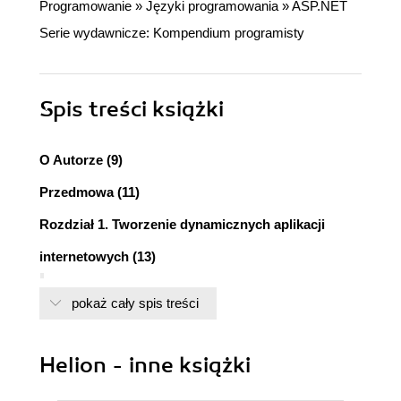
Programowanie
»
Języki programowania
»
ASP.NET
Serie wydawnicze:
Kompendium programisty
Spis treści
książki
O Autorze (9)
Przedmowa (11)
Rozdział 1. Tworzenie dynamicznych aplikacji
internetowych (13)
Czym była sieć WWW (13)
pokaż cały spis treści
Zawartość statyczna a zawartość dynamiczna
(16)
Skrypty wykonywane po stronie klienta i po stronie
Helion - inne książki
serwera (18)
Elementy dynamicznych rozwiązań internetowych