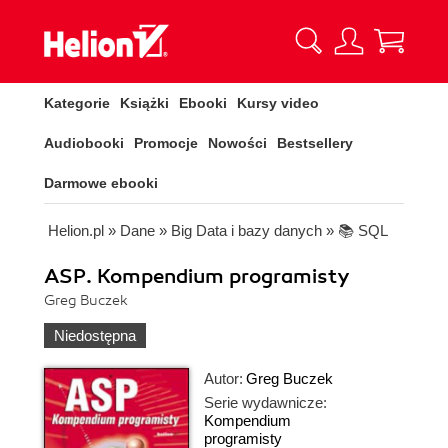
Kategorie
Książki
Ebooki
Kursy video
Audiobooki
Promocje
Nowości
Bestsellery
Darmowe ebooki
Helion.pl
»
Dane
»
Big Data i bazy danych
»
📚 SQL
ASP. Kompendium programisty
Greg Buczek
Niedostępna
Autor:
Greg Buczek
Serie wydawnicze:
Kompendium
programisty