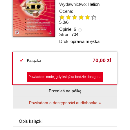
Wydawnictwo:
Helion
Ocena:
5.0
/
6
Opinie:
6
Stron:
704
Druk:
oprawa miękka
70,00 zł
Książka
Powiadom mnie, gdy książka będzie dostępna
Przenieś na półkę
Powiadom o dostępności audiobooka »
Opis
książki