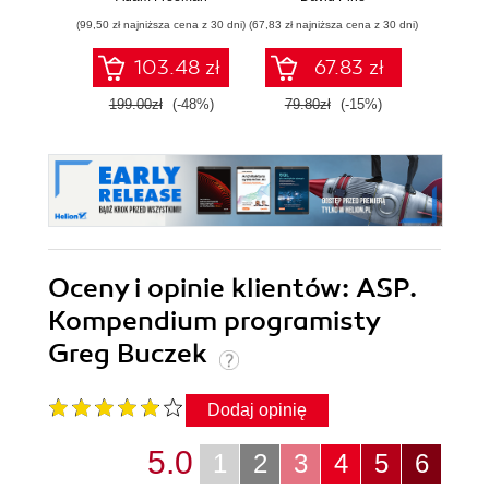
WebAssembly i C#
(99,50 zł najniższa cena z 30 dni)
(67,83 zł najniższa cena z 30 dni)
(111,75 zł 
103.48 zł
67.83 zł
199.00zł
(-48%)
79.80zł
(-15%)
149.
Oceny i opinie klientów: ASP.
Kompendium programisty
Greg Buczek
Dodaj opinię
5.0
1
2
3
4
5
6