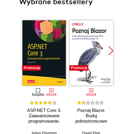
Wybrane bestsellery
Promocja
Promocja
Promocj
książka
ebook
ebook
ASP.NET Core 3.
Poznaj Blazor.
Micro
Zaawansowane
Buduj
Kur
programowanie.
jednostronicowe
Ap
Wydanie VIII
aplikacje przy
inte
pomocy
ASP.
Adam Freeman
David Pine
Bar