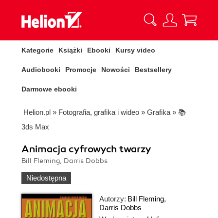
Kategorie
Książki
Ebooki
Kursy video
Audiobooki
Promocje
Nowości
Bestsellery
Darmowe ebooki
Helion.pl
»
Fotografia, grafika i wideo
»
Grafika
»
📚
3ds Max
Animacja cyfrowych twarzy
Bill Fleming, Darris Dobbs
Niedostępna
Autorzy:
Bill Fleming
,
Darris Dobbs