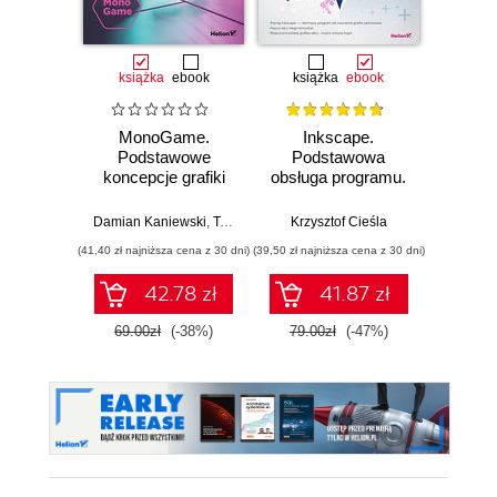
książka
ebook
książka
ebook
ksią
MonoGame.
Inkscape.
UXUI
Podstawowe
Podstawowa
Zoptym
koncepcje grafiki
obsługa programu.
Man
3D
wydanie II
rozszerzone i
Damian Kaniewski
,
Tomasz Dziubak
Krzysztof Cieśla
,
Jacek Matulewski
Chr
uzupełnione
(41,40 zł najniższa cena z 30 dni)
(39,50 zł najniższa cena z 30 dni)
(47,40 zł naj
42.78 zł
41.87 zł
69.00zł
(-38%)
79.00zł
(-47%)
79.0