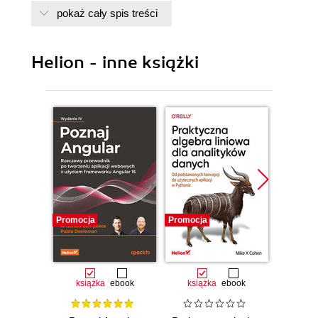
Podsumowanie (35)
pokaż cały spis treści
Rozdział 2. Proporcje głowy (37)
Elementy twarzy (44)
Helion - inne książki
Łuk brwiowy (44)
Oczy (45)
Nos (50)
Kości policzkowe (52)
Usta (54)
Podbródek (63)
Dolna szczęka (63)
Ucho (64)
Podsumowanie (68)
Promocja
Promocja
Promocj
Rozdział 3. Mięśnie twarzy (69)
Mięśnie twarzy (69)
Mięśnie szczękowe (70)
Mięśnie wargowe (71)
książka
ebook
książka
ebook
ksią
Mięśnie gałki ocznej (76)
Mięśnie czoła i szyi (77)