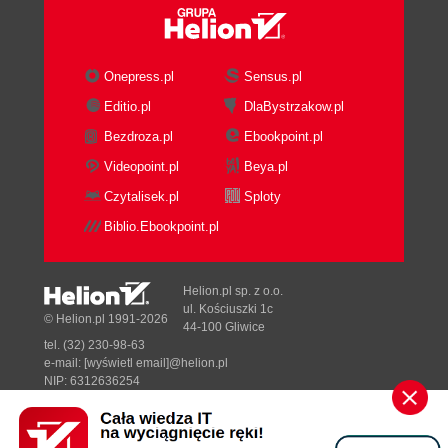
Morfing do wielu celów (147)
Morfing dzielony (149)
Animacja szczęki z wykorzystaniem morfingu
Onepress.pl
Sensus.pl
dzielonego (150)
Editio.pl
DlaBystrzakow.pl
Tworzenie biblioteki celów morfingu (152)
Bezdroza.pl
Ebookpoint.pl
Tworzenie wyrazu twarzy za pomocą celów
morfingu (152)
Videopoint.pl
Beya.pl
Łączenie celów morfingu (158)
Czytalisek.pl
Sploty
Tworzenie wizualnej reprezentacji fonemów
Biblio.Ebookpoint.pl
na potrzeby morfingu dzielonego (159)
Sześć podstawowych pozycji języka (159)
Animacja twarzy z wykorzystaniem morfingu
Helion.pl sp. z o.o.
dzielonego (162)
ul. Kościuszki 1c
© Helion.pl 1991-2026
44-100 Gliwice
Analiza ruchów szczęki (163)
tel. (32) 230-98-63
Tworzenie ujęć kluczowych w animacji
e-mail:
[wyświetl email]@helion.pl
morfingu dzielonego (163)
NIP: 6312636254
Regon: 241989027
Animacja mimiki twarzy (165)
Podsumowanie (166)
Designed with ♥ by
Tonik.pl