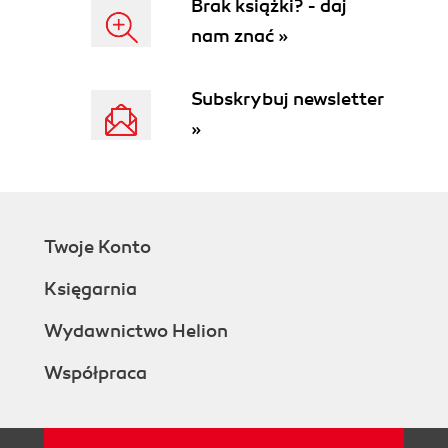
Brak książki? - daj
Czym są fonemy (118)
nam znać »
Wizualna reprezentacja fonemów (121)
Klasyfikacja fonemów (124)
Fonemy samogłoskowe (129)
Subskrybuj newsletter
Zasady animacji mowy (130)
»
Najpierw nagraj dialog (131)
Animuj fonemy stosownie do sposobu ich
artykulacji (131)
Niech głos nie wyprzedza ruchu warg (133)
Nie próbuj przedobrzyć (133)
Twoje Konto
Miej pod ręką lusterko (133)
Zasady istnieją po to, by je łamać (134)
Księgarnia
Przebieg procesu synchronizacji (135)
Animacja ruchu warg postaci (135)
Wydawnictwo Helion
Zasady opuszczania fonemów (142)
Współpraca
Podsumowanie (146)
Rozdział 6. Animacja z wykorzystaniem morfingu
(147)