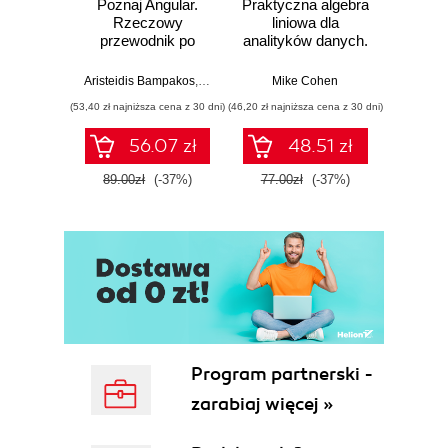
Poznaj Angular.
Praktyczna algebra
Ele
Podsumowanie (80)
Rzeczowy
liniowa dla
Pro
przewodnik po
analityków danych.
pas
Część II Wyraz twarzy (93)
tworzeniu aplikacji
Od podstawowych
webowych z
koncepcji do
Aristeidis Bampakos
,
Pablo Deeleman
Mike Cohen
Wit
Rozdział 4. Ekspresyjne twarze (95)
użyciem
użytecznych
(53,40 zł najniższa cena z 30 dni)
(46,20 zł najniższa cena z 30 dni)
(29,94 zł naj
frameworku
aplikacji w
Mimika twarzy pytającej (95)
Angular 15.
Pythonie
Mimika twarzy orzekającej (97)
56.07 zł
48.51 zł
Wydanie IV
Mimika twarzy odpowiadającej (99)
89.00zł
(-37%)
77.00zł
(-37%)
49.9
Elementy twarzy kształtujące jej mimikę (102)
Usta, czyli podstawa (102)
Oczy jako modyfikator (106)
Brwi jako modyfikator (108)
Animacja mimiki twarzy (110)
Zasady animowania twarzy (111)
Podsumowanie (113)
Część III Animacja (115)
Program partnerski -
Rozdział 5. Synchronizacja głosu z ruchem warg
zarabiaj więcej »
(117)