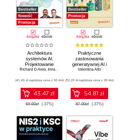
Bestseller
Bestseller
Nowość
Promocja
Promocja
książka
ebook
książka
ebook
Architektura
Praktyczne
systemów AI.
zastosowania
Projektowanie
generatywnej AI i
Richard D Avila
skalowalnego i
,
Imran Ahmad
Valentina Alto
ChatGPT.
niezawodnego
Wykorzystaj
(41,40 zł najniższa cena z 30 dni)
oprogramowania
(52,20 zł najniższa cena z 30 dni)
potencjał inżynierii
promptów z
technologiami
43.47 zł
54.81 zł
OpenAI dla
zwiększenia
69.00zł
(-37%)
87.00zł
(-37%)
produktywności i
kreatywności.
Wydanie II