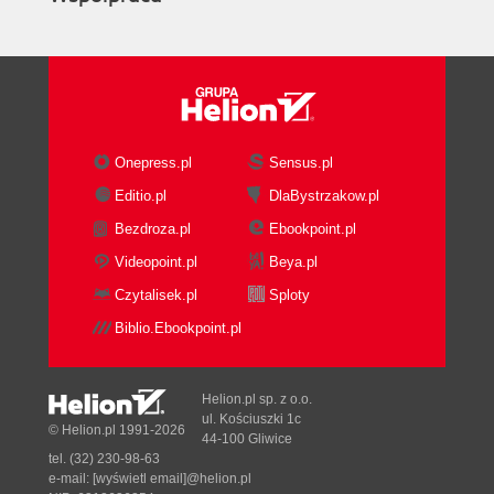
Onepress.pl
Sensus.pl
Editio.pl
DlaBystrzakow.pl
Bezdroza.pl
Ebookpoint.pl
Videopoint.pl
Beya.pl
Czytalisek.pl
Sploty
Biblio.Ebookpoint.pl
Helion.pl sp. z o.o.
ul. Kościuszki 1c
© Helion.pl 1991-2026
44-100 Gliwice
tel. (32) 230-98-63
e-mail:
[wyświetl email]@helion.pl