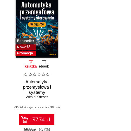
Bestseller
Nowość
Promocja
książka
ebook
Automatyka
przemysłowa i
systemy
sterowania w
Witold Krieser
pigułce
(35,94 zł najniższa cena z 30 dni)
37.74 zł
59.90zł
(-37%)