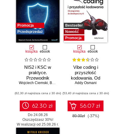
Promocja
Bestseller
Przedsprzedaż
Nowość
Promocja
książka
ebook
książka
ebook
NIS2 i KSC w
Vibe coding i
praktyce.
przyszłość
Przewodnik
kodowania. Od
Wojciech Ciemski
wdrożeniowy dla
,
Bartłomiej Wieczorek
programisty do
Addy Osmani
organizacji
dewelopera ery AI
(62,30 zł najniższa cena z 30 dni)
(53,40 zł najniższa cena z 30 dni)
62.30 zł
56.07 zł
Do 24.08.26
89.00zł
(-37%)
Oszczędzasz 30%!
W realizacji od 25.08.26 r.