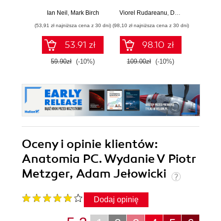
500 practice
complex landscape
Gai
questions to help
of the Linux OS
under
Ian Neil
,
Mark Birch
Viorel Rudareanu
,
Daniil Baturin
Muha
you pass the
and command line
the Li
(53,91 zł najniższa cena z 30 dni)
(98,10 zł najniższa cena z 30 dni)
(107,10 zł 
CompTIA A+ Core
for effective
landsc
1 exam on your
administration
well-
53.91 zł
98.10 zł
first attempt
59.90zł
(-10%)
109.00zł
(-10%)
119.0
Oceny i opinie klientów:
Anatomia PC. Wydanie V Piotr
Metzger, Adam Jełowicki
Dodaj opinię