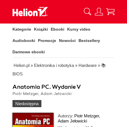
Kategorie
Książki
Ebooki
Kursy video
Audiobooki
Promocje
Nowości
Bestsellery
Darmowe ebooki
Helion.pl
»
Elektronika i robotyka
»
Hardware
»
📚
BIOS
Anatomia PC. Wydanie V
Piotr Metzger, Adam Jełowicki
Niedostępna
Autorzy:
Piotr Metzger
,
Adam Jełowicki