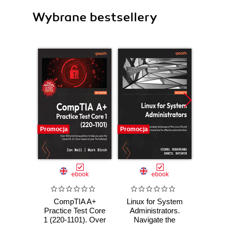
Wybrane bestsellery
Promocja
Promocja
Promocj
ebook
ebook
CompTIA A+
Linux for System
Archi
Practice Test Core
Administrators.
Design 
1 (220-1101). Over
Navigate the
Stor