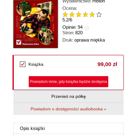
Wydawnictwo:
Helion
Ocena:
5.2
/
6
Opinie:
94
Stron:
820
Druk:
oprawa miękka
99,00 zł
Książka
Powiadom mnie, gdy książka będzie dostępna
Przenieś na półkę
Powiadom o dostępności audiobooka »
Opis
książki