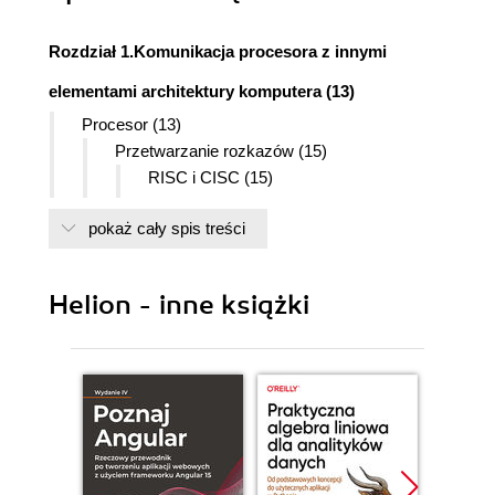
Rozdział 1.Komunikacja procesora z innymi
elementami architektury komputera (13)
Procesor (13)
Przetwarzanie rozkazów (15)
RISC i CISC (15)
Pipeline (16)
pokaż cały spis treści
Techniki przyspieszania (19)
Dostęp do pamięci (26)
Adresowanie (28)
Helion - inne książki
Stronicowanie (30)
Caching (31)
Topologie (32)
Organizacja pamięci podręcznej (35)
Pamięć podręczna procesora 80386 (37)
Zakres pokrywany przez pamięć podręczną
(41)