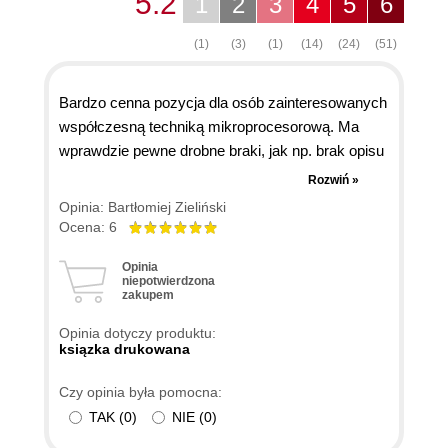
5.2
1
2
3
4
5
6
(1)
(3)
(1)
(14)
(24)
(51)
Bardzo cenna pozycja dla osób zainteresowanych
współczesną techniką mikroprocesorową. Ma
wprawdzie pewne drobne braki, jak np. brak opisu
funkcji BIOS-u PCI czy interesującego rozkazu
Rozwiń »
cpuid. Posługując się niektórymi opisami (odczyt
Opinia: Bartłomiej Zieliński
konfiguracji PCI metodą 8-bitową, rozpoznanie
Ocena: 6
typu procesora) trudno dojsć do tego jaki ma byc
Opinia
właściwy algorytm. Ale ogólnie OK.
niepotwierdzona
zakupem
Opinia dotyczy produktu:
ksiązka drukowana
Czy opinia była pomocna:
TAK
(
0
)
NIE
(
0
)