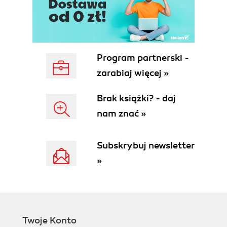
Model K7 (64)
Procesory Cyrix (69)
Rodzina 6x86 (M1) (69)
Rodzina M2 (72)
Procesory Intel (75)
Program partnerski -
Rodzina Pentium (75)
zarabiaj więcej »
Pentium MMX (77)
Pentium Pro (78)
Brak książki? - daj
Pentium II (82)
nam znać »
Celeron (87)
Celeron A (Mendocino) (89)
Pentium II Xenon (91)
Subskrybuj newsletter
Pentium III (92)
»
Pentium III Xenon (98)
Itanium (100)
Procesory IDT (100)
WinChip C6 (100)
WinChip 2 (102)
Twoje Konto
Rise mP6 (104)