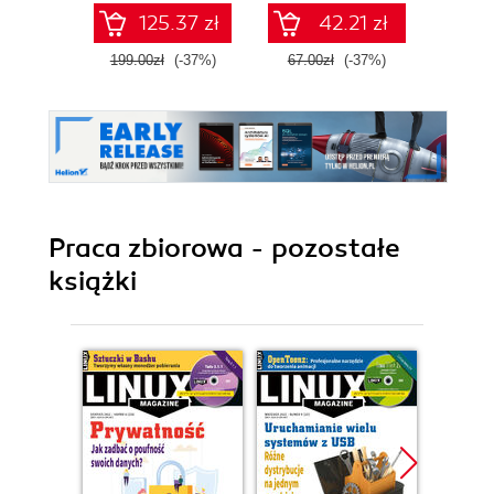
125.37 zł
42.21 zł
1
199.00zł
(-37%)
67.00zł
(-37%)
Praca zbiorowa - pozostałe
książki