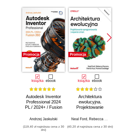
Promocja
Promocja
książka
ebook
książka
ebook
Autodesk Inventor
Architektura
Ter
Professional 2024
ewolucyjna.
prak
PL / 2024+ / Fusion
Projektowanie
video. 
360. Metodyka
oprogramowania i
serverl
efektywnego
wsparcie zmian.
chmu
Andrzej Jaskulski
Neal Ford
,
Rebecca Parsons
,
Patrick
Konr
projektowania
Wydanie II
(119,40 zł najniższa cena z 30
(40,20 zł najniższa cena z 30 dni)
dni)