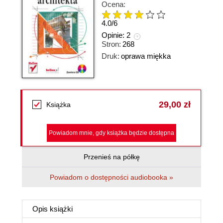
Ocena:
4.0
/
6
Opinie:
2
Stron:
268
Druk:
oprawa miękka
29,00 zł
Książka
Powiadom mnie, gdy książka będzie dostępna
Przenieś na półkę
Powiadom o dostępności audiobooka »
Opis
książki