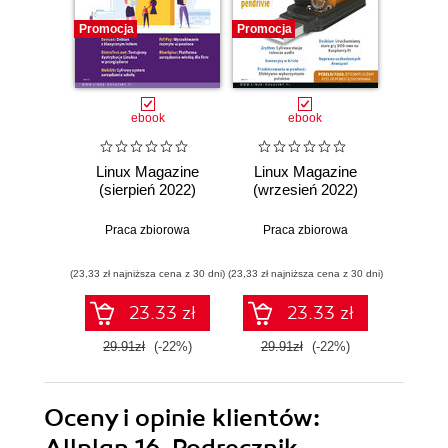
Promocja
Promocja
Promocj
ebook
ebook
Linux Magazine
Linux Magazine
Linu
(sierpień 2022)
(wrzesień 2022)
(paźdz
Praca zbiorowa
Praca zbiorowa
Prac
(23,33 zł najniższa cena z 30 dni)
(23,33 zł najniższa cena z 30 dni)
(23,33 zł naj
23.33 zł
23.33 zł
29.91zł
(-22%)
29.91zł
(-22%)
29.9
Oceny i opinie klientów:
Allplan 16. Podręcznik