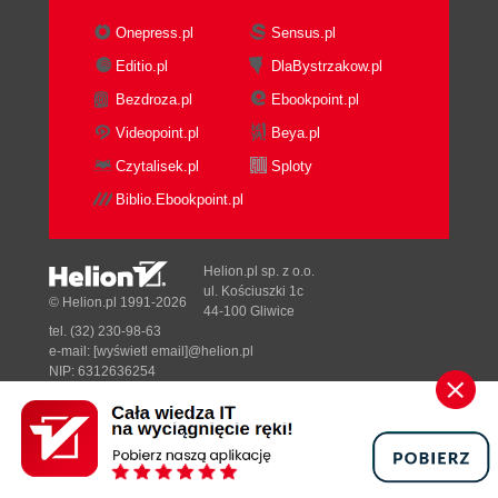
Prawa dostępu do kalek (47)
Onepress.pl
Sensus.pl
Ustawianie widoczności kalek (48)
Editio.pl
DlaBystrzakow.pl
Administrowanie kalkami i strukturami kalek
Bezdroza.pl
Ebookpoint.pl
(48)
Wspólne wykorzystanie kalek i warstw (49)
Videopoint.pl
Beya.pl
Rozdział 5. Zarządzanie danymi za pomocą
Czytalisek.pl
Sploty
Biblio.Ebookpoint.pl
programu ProjectPilot (51)
Graficzny interfejs użytkownika w programie
ProjectPilot (52)
Helion.pl sp. z o.o.
Podstawowe elementy aplikacji ProjectPilot (53)
ul. Kościuszki 1c
© Helion.pl 1991-2026
44-100 Gliwice
Ogólne metody pracy w programie ProjectPilot
tel. (32) 230-98-63
(53)
e-mail:
[wyświetl email]@helion.pl
Sortowanie wyświetlanych dokumentów (53)
NIP: 6312636254
Regon: 241989027
Kopiowanie i przenoszenie za pomocą Drag
& Drop (przeciągnij i upuść) (54)
Designed with ♥ by
Tonik.pl
Praca za pomocą menu kontekstowego (54)
Zastosowanie okna podglądu (55)
Pełna wersja strony »