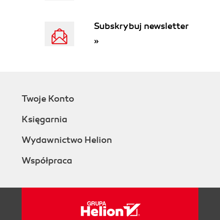
Śledzenie współrzędnych (33)
Przyciąganie do punktów (33)
Subskrybuj newsletter
Zastosowanie inteligentnego kursora (34)
»
Zastosowanie funkcji sumy (38)
Precyzyjne rysowanie przy użyciu siatki (39)
Szybki wybór obszaru (40)
Ścieżki w programie Allplan (40)
Rozdział 4. Organizacja projektu za pomocą
Twoje Konto
warstw i kalek (43)
Księgarnia
Organizacja projektu za pomocą warstw (43)
Okno dialogowe Wybór warstwy i rysunku
Wydawnictwo Helion
(44)
Współpraca
Status warstwy (44)
Informacje o warstwie aktualnej (45)
Organizacja projektu za pomocą kalek (46)
Ustalanie kalki, na której rysowane są
elementy (47)
Przejmowanie właściwości formatu kalek (47)