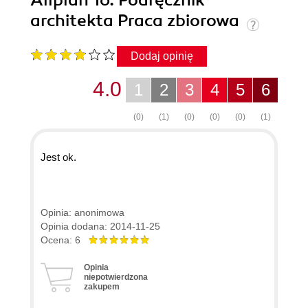
architekta Praca zbiorowa
Dodaj opinię
4.0
1
2
3
4
5
6
(0)
(1)
(0)
(0)
(0)
(1)
Jest ok.
Opinia: anonimowa
Opinia dodana: 2014-11-25
Ocena: 6
Opinia
niepotwierdzona
zakupem