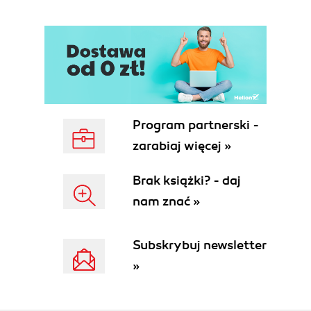
Flash (52)
1.4.2. Java Web Start i związane z nią
technologie (53)
1.5. Podsumowanie (53)
1.6. Zasoby (54)
2. Pierwsze kroki z Ajaksem (55)
2.1. Kluczowe elementy Ajaksa (56)
Program partnerski -
2.2. Sprawianie dobrego wrażenia na
zarabiaj więcej »
użytkownikach za pomocą JavaScriptu (58)
2.3. Definiowanie wyglądu i zachowania przy
Brak książki? - daj
użyciu CSS (59)
nam znać »
2.3.1. Selektory CSS (60)
2.3.2. Właściwości stylów CSS (62)
2.3.3. Prosty przykład CSS (63)
Subskrybuj newsletter
2.4. Organizowanie widoku za pomocą DOM (68)
»
2.4.1. Praca z DOM przy użyciu JavaScriptu
(70)
2.4.2. Znajdowanie węzła DOM (72)