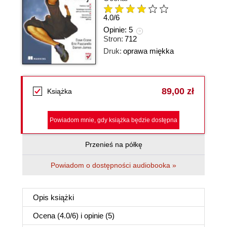
4.0
/
6
Opinie:
5
Stron:
712
Druk:
oprawa miękka
89,00 zł
Książka
Powiadom mnie, gdy książka będzie dostępna
Przenieś na półkę
Powiadom o dostępności audiobooka »
Opis
książki
Ocena (
4.0
/
6
) i opinie (5)