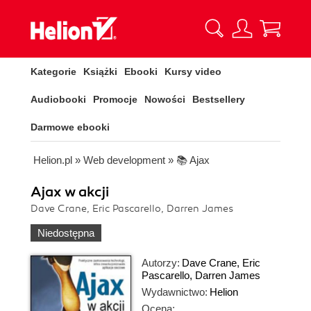
Kategorie
Książki
Ebooki
Kursy video
Audiobooki
Promocje
Nowości
Bestsellery
Darmowe ebooki
Helion.pl
»
Web development
»
📚 Ajax
Ajax w akcji
Dave Crane, Eric Pascarello, Darren James
Niedostępna
Autorzy:
Dave Crane
,
Eric
Pascarello
,
Darren James
Wydawnictwo:
Helion
Ocena: