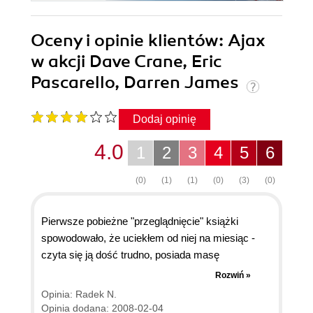
Oceny i opinie klientów: Ajax
w akcji Dave Crane, Eric
Pascarello, Darren James
Dodaj opinię
4.0
1
2
3
4
5
6
(0)
(1)
(1)
(0)
(3)
(0)
Pierwsze pobieżne "przeglądnięcie" książki
spowodowało, że uciekłem od niej na miesiąc -
czyta się ją dość trudno, posiada masę
rozwlekłych opisów, często po przeczytaniu 20
Rozwiń »
stron nie dowiedziałem się niczego konkretnego.
Opinia: Radek N.
Drugie podejście pokazało, że jeśli czyta się ją
Opinia dodana: 2008-02-04