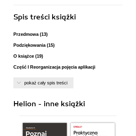
Spis treści
książki
Przedmowa (13)
Podziękowania (15)
O książce (19)
Część I Reorganizacja pojęcia aplikacji
internetowej (27)
pokaż cały spis treści
1. Nowe projektowanie dla serwisów internetowych
(29)
Helion - inne książki
1.1. Dlaczego mówi się o wzbogaconych klientach
ajaksowych? (30)
1.1.1. Porównanie odczuć użytkowników (31)
1.1.2. Opóźnienia sieci (35)