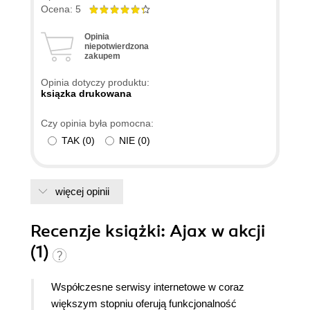
dokładnie, to można w niej znaleźć rozwiązania
Ocena: 5
problemów, których nie poruszano w żadnej innej
Opinia
książce... a przy trzecim podejściu już się w niej
niepotwierdzona
zakupem
zakochałem ;). Polecam, ale jednocześnie
ostrzegam, że trzeba mieć do niej cierpliwość.
Opinia dotyczy produktu:
ksiązka drukowana
Czy opinia była pomocna:
TAK
(
0
)
NIE
(
0
)
więcej opinii
Recenzje
książki
: Ajax w akcji
(1)
Współczesne serwisy internetowe w coraz
większym stopniu oferują funkcjonalność