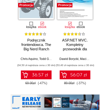
Promocja
Promocja
Promocj
książka
ebook
książka
ebook
ksią
Podręcznik
ASP.NET MVC.
ASP
frontendowca. The
Kompletny
Big Nerd Ranch
przewodnik dla
Zaaw
Guide
programistów
prog
interaktywnych
Chris Aquino
,
Todd Gandee
Dawid Borycki
,
Maciej Pakulski
Matt Gib
,
Macie
aplikacji
(34,50 zł najniższa cena z 30 dni)
(53,40 zł najniższa cena z 30 dni)
(28,50 zł naj
internetowych w
Visual Studio
36.57 zł
56.07 zł
69.00zł
(-47%)
89.00zł
(-37%)
57.0