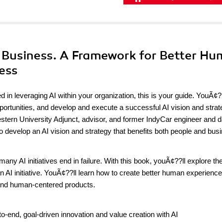
nd Business. A Framework for Better H
ess
in leveraging AI within your organization, this is your guide. YouÃ¢?
pportunities, and develop and execute a successful AI vision and strat
tern University Adjunct, advisor, and former IndyCar engineer and d
 develop an AI vision and strategy that benefits both people and bus
ny AI initiatives end in failure. With this book, youÃ¢??ll explore the
an AI initiative. YouÃ¢??ll learn how to create better human experienc
 and human-centered products.
end, goal-driven innovation and value creation with AI