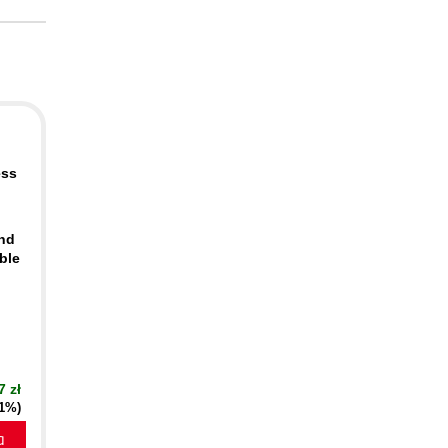
ess
ind
ble
7 zł
21%)
a