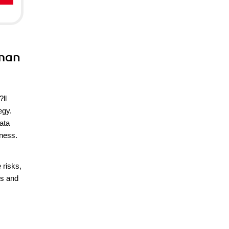
uman
?ll
egy.
ata
iness.
 risks,
es and