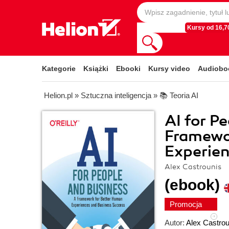
Kursy od 16,70
Kategorie
Książki
Ebooki
Kursy video
Audiobo
Helion.pl
»
Sztuczna inteligencja
»
📚 Teoria AI
AI for P
Framewo
Experien
Alex Castrounis
(ebook)
Promocja
Autor:
Alex Castrou