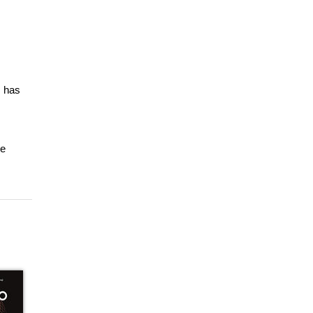
s has
le