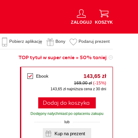
ZALOGUJ
KOSZYK
Pobierz aplikację
Bony
Podaruj prezent
TOP tytuł w super cenie » 50% taniej
143,65 zł
Ebook
169,00 zł
(-15%)
143,65 zł najniższa cena z 30 dni
Dodaj do koszyka
Dostępny natychmiast po opłaceniu zakupu
lub
Kup na prezent