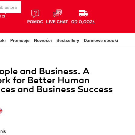
 zł
POMOC
LIVE CHAT
OD O,OOZŁ
oki
Promocje
Nowości
Bestsellery
Darmowe ebooki
eople and Business. A
rk for Better Human
ces and Business Success
nis