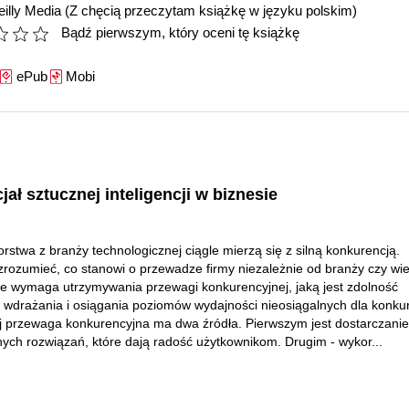
illy Media
(Z chęcią przeczytam książkę w języku polskim)
Bądź pierwszym, który oceni tę książkę
ePub
Mobi
cjał sztucznej inteligencji w biznesie
orstwa z branży technologicznej ciągle mierzą się z silną konkurencją.
zrozumieć, co stanowi o przewadze firmy niezależnie od branży czy wie
 wymaga utrzymywania przewagi konkurencyjnej, jaką jest zdolność
, wdrażania i osiągania poziomów wydajności nieosiągalnych dla konkur
j przewaga konkurencyjna ma dwa źródła. Pierwszym jest dostarczanie
nych rozwiązań, które dają radość użytkownikom. Drugim - wykor...