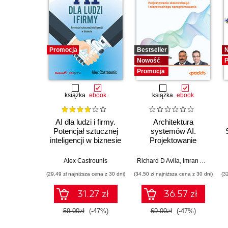
Promocja
Bestseller
Nowość
P
Promocja
książka
ebook
książka
ebook
AI dla ludzi i firmy.
Architektura
Potencjał sztucznej
systemów AI.
inteligencji w biznesie
Projektowanie
skalowalnego i
niezawodnego
Alex Castrounis
Richard D Avila
,
Imran Ahmad
oprogramowania
(29,49 zł najniższa cena z 30 dni)
(34,50 zł najniższa cena z 30 dni)
(3
31.27 zł
36.57 zł
59.00zł
(-47%)
69.00zł
(-47%)