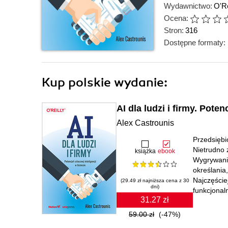
Wydawnictwo:
O'Re
Ocena:
Stron:
316
Dostępne formaty:
Kup polskie wydanie:
AI dla ludzi i firmy. Poten
Alex Castrounis
Przedsiębi
Nietrudno 
książka
ebook
Wygrywanie
określania
Najczęście
(29.49 zł najniższa cena z 30
dni)
funkcjonal
31.27 zł
59.00 zł
(-47%)