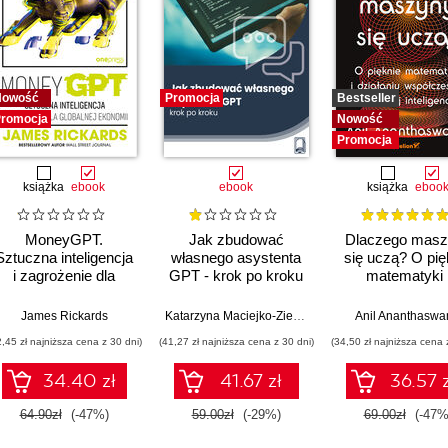
Nowość
Promocja
Bestseller
romocja
Nowość
Promocja
książka
ebook
ebook
książka
eboo
MoneyGPT.
Jak zbudować
Dlaczego masz
Sztuczna inteligencja
własnego asystenta
się uczą? O pię
i zagrożenie dla
GPT - krok po kroku
matematyki 
globalnej ekonomii
działaniu
współczesne
James Rickards
Katarzyna Maciejko-Zielińska
Anil Ananthasw
sztucznej intelig
2,45 zł najniższa cena z 30 dni)
(41,27 zł najniższa cena z 30 dni)
(34,50 zł najniższa cena 
34.40 zł
41.67 zł
36.57 z
64.90zł
(-47%)
59.00zł
(-29%)
69.00zł
(-47%