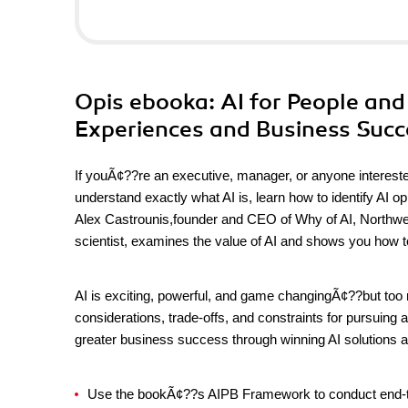
Opis
ebooka
: AI for People a
Experiences and Business Succ
If youÃ¢??re an executive, manager, or anyone interested 
understand exactly what AI is, learn how to identify AI o
Alex Castrounis,founder and CEO of Why of AI, Northwes
scientist, examines the value of AI and shows you how to
AI is exciting, powerful, and game changingÃ¢??but too ma
considerations, trade-offs, and constraints for pursuing 
greater business success through winning AI solutions
Use the bookÃ¢??s AIPB Framework to conduct end-to-