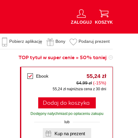
ZALOGUJ
KOSZYK
Pobierz aplikację
Bony
Podaruj prezent
TOP tytuł w super cenie » 50% taniej
55,24 zł
Ebook
64,99 zł
(-15%)
55,24 zł najniższa cena z 30 dni
Dodaj do koszyka
Dostępny natychmiast po opłaceniu zakupu
lub
Kup na prezent