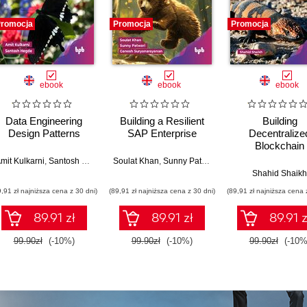
romocja
Promocja
Promocja
ebook
ebook
ebook
Data Engineering
Building a Resilient
Building
Design Patterns
SAP Enterprise
Decentralize
Blockchain
Applications - 
mit Kulkarni
,
Santosh Hegde
Soulat Khan
,
Sunny Patwari
,
Ganesh Suryanarayan
Edition
Shahid Shaikh
9,91 zł najniższa cena z 30 dni)
(89,91 zł najniższa cena z 30 dni)
(89,91 zł najniższa cena 
89.91 zł
89.91 zł
89.91 z
99.90zł
(-10%)
99.90zł
(-10%)
99.90zł
(-10%