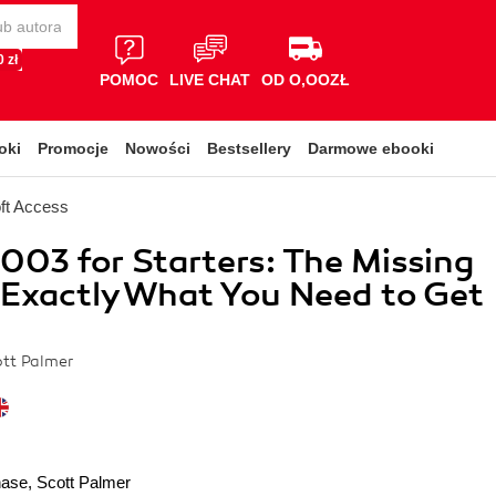
 zł
POMOC
LIVE CHAT
OD O,OOZŁ
oki
Promocje
Nowości
Bestsellery
Darmowe ebooki
ft Access
003 for Starters: The Missing
Exactly What You Need to Get
ott Palmer
hase
,
Scott Palmer