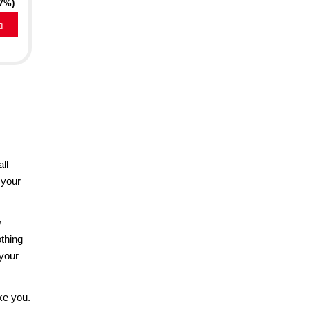
17%)
a
ll
 your
g
thing
 your
ke you.