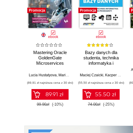
Promocja
Promocja
P
ebook
ebook
Mastering Oracle
Bazy danych dla
GoldenGate
studenta, technika
Microservices
informatyka i
programisty
A
Lucia Hustatyova
,
Mariami Kupatadze
Maciej Czaicki
,
Kacper Łuczak
(89,91 zł najniższa cena z 30 dni)
(55,50 zł najniższa cena z 30 dni)
(8
89.91 zł
55.50 zł
99.90zł
(-10%)
74.00zł
(-25%)