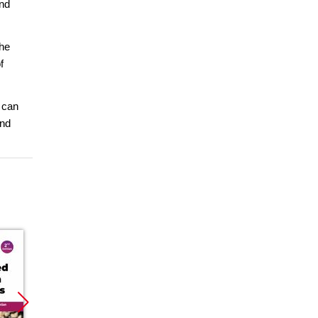
and
the
f
 can
and