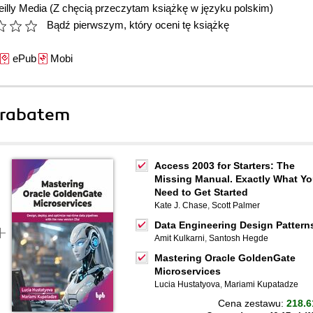
illy Media
(Z chęcią przeczytam książkę w języku polskim)
Bądź pierwszym, który oceni tę książkę
ePub
Mobi
 rabatem
Access 2003 for Starters: The
Missing Manual. Exactly What Y
Need to Get Started
Kate J. Chase
,
Scott Palmer
Data Engineering Design Pattern
Amit Kulkarni
,
Santosh Hegde
Mastering Oracle GoldenGate
Microservices
Lucia Hustatyova
,
Mariami Kupatadze
Cena zestawu:
218.6