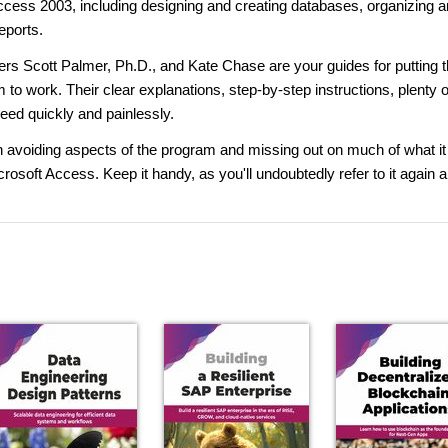
Access 2003, including designing and creating databases, organizing 
eports.
rs Scott Palmer, Ph.D., and Kate Chase are your guides for putting 
 work. Their clear explanations, step-by-step instructions, plenty o
peed quickly and painlessly.
n avoiding aspects of the program and missing out on much of what it
icrosoft Access. Keep it handy, as you'll undoubtedly refer to it again 