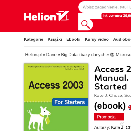
Inż. zwrotna 39,90
Kategorie
Książki
Ebooki
Kursy video
Audiobo
Helion.pl
»
Dane
»
Big Data i bazy danych
»
📚 Microso
Access 2
Manual. 
Started
Kate J. Chase, Sc
(ebook)
Promocja
Autorzy:
Kate J. C