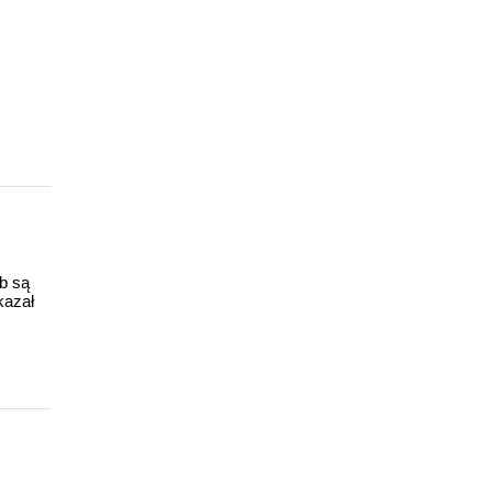
ub są
kazał