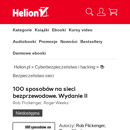
Kategorie
Książki
Ebooki
Kursy video
Audiobooki
Promocje
Nowości
Bestsellery
Darmowe ebooki
Helion.pl
»
Cyberbezpieczeństwo i hacking
»
📚
Bezpieczeństwo sieci
100 sposobów na sieci
bezprzewodowe. Wydanie II
Rob Flickenger, Roger Weeks
Niedostępna
Autorzy:
Rob Flickenger
,