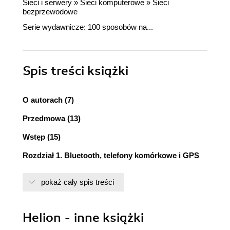
Sieci i serwery
»
Sieci komputerowe
»
Sieci
bezprzewodowe
Serie wydawnicze:
100 sposobów na...
Spis treści
książki
O autorach (7)
Przedmowa (13)
Wstęp (15)
Rozdział 1. Bluetooth, telefony komórkowe i GPS
(21)
pokaż cały spis treści
1. Bluetooth w systemie Linux (21)
2. Bluetooth w systemie Windows XP (23)
3. Łączenie systemu Mac OS X z telefonem
Helion - inne książki
wyposażonym w Bluetooth (29)