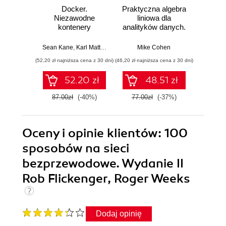
Docker.
Praktyczna algebra
Pyt
Niezawodne
liniowa dla
S
kontenery
analityków danych.
Ni
produkcyjne.
Od podstawowych
narzęd
Praktyczne
koncepcji do
z dany
Sean Kane
,
Karl Matthias
Mike Cohen
Jake 
zastosowania.
użytecznych
(52,20 zł najniższa cena z 30 dni)
(46,20 zł najniższa cena z 30 dni)
(83,40 zł naj
Wydanie III
aplikacji w
Pythonie
52.20 zł
48.51 zł
87.00zł
(-40%)
77.00zł
(-37%)
139.0
Oceny i opinie klientów: 100
sposobów na sieci
bezprzewodowe. Wydanie II
Rob Flickenger, Roger Weeks
Dodaj opinię