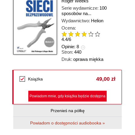
Roger Weeks
Serie wydawnicze:
100
sposobów na...
Wydawnictwo:
Helion
Ocena:
4.4
/
6
Opinie:
8
Stron:
440
Druk:
oprawa miękka
49,00 zł
Książka
Powiadom mnie, gdy książka będzie dostępna
Przenieś na półkę
Powiadom o dostępności audiobooka »