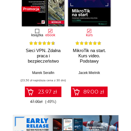
Promocja
książka
ebook
kurs
Sieci VPN. Zdalna
MikroTik na start.
Mikr
praca i
Kurs video.
bezpieczeństwo
Podstawy
Przyg
danych. Wydanie II
konfiguracji routera
egzam
rozszerzone
Marek Serafin
Jacek Mielnik
Jac
(23,50 zł najniższa cena z 30 dni)
23.97 zł
89.00 zł
1
47.00zł
(-49%)