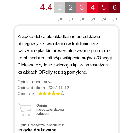
4.4
1
2
3
4
5
6
(0)
(1)
(0)
(2)
(5)
(0)
Książka dobra ale okładka nie przedstawia
obcęgów jak stwierdzono w kolofonie lecz
szczypce płaskie uniwersalne zwane potocznie
kombinerkami. http://pl.wikipedia.org/wiki/Obcęgi.
Ciekawe czy inne zwierzęta itp. w pozostałych
książkach OReilly tez są pomylone.
Opinia: anonimowa
Opinia dodana: 2007-11-12
Ocena: 5
Opinia
niepotwierdzona
zakupem
Opinia dotyczy produktu:
ksiązka drukowana