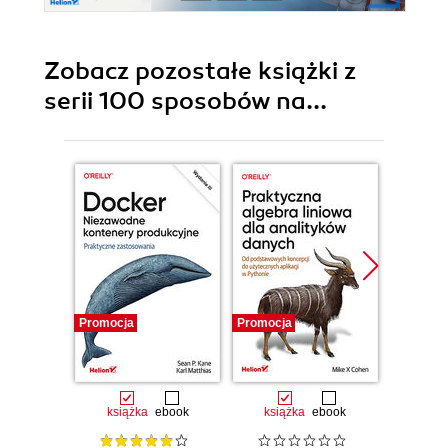
Zobacz pozostałe książki z
serii 100 sposobów na...
Promocja
Promocja
Promocj
książka
ebook
książka
ebook
ksią