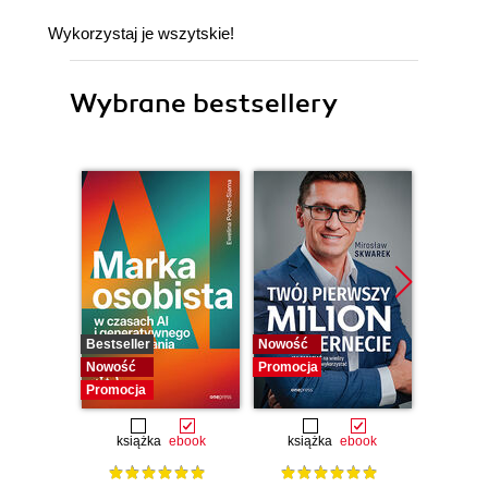
Wykorzystaj je wszytskie!
Wybrane bestsellery
Bestseller
Nowość
Promocj
Nowość
Promocja
Promocja
książka
ebook
książka
ebook
ksią