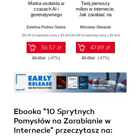
Marka osobista w
Twój pierwszy
Pok
czasach AI i
milion w internecie.
swoją
generatywnego
Jak zarabiać na
Prze
wyszukiwania
wiedzy i
budow
maksymalnie
osobis
Ewelina Podrez-Siama
Mirosław Skwarek
Dawid 
wykorzystać swój
m
(34,50 zł najniższa cena z 30 dni)
(44,99 zł najniższa cena z 30 dni)
(29,95 zł naj
potencjał
36.57 zł
47.69 zł
69.00zł
(-47%)
89.99zł
(-47%)
59.9
Ebooka
"10 Sprytnych
Pomysłów na Zarabianie w
Internecie"
przeczytasz na: