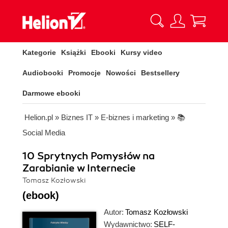
Kategorie
Książki
Ebooki
Kursy video
Audiobooki
Promocje
Nowości
Bestsellery
Darmowe ebooki
Helion.pl
»
Biznes IT
»
E-biznes i marketing
»
📚
Social Media
10 Sprytnych Pomysłów na
Zarabianie w Internecie
Tomasz Kozłowski
(ebook)
Autor:
Tomasz Kozłowski
Wydawnictwo:
SELF-