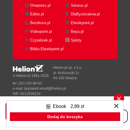
Onepress.pl
Sensus.pl
Editio.pl
DlaBystrzakow.pl
Bezdroza.pl
Ebookpoint.pl
Videopoint.pl
Beya.pl
Czytalisek.pl
Sploty
Biblio.Ebookpoint.pl
Helion.pl sp. z o.o.
ul. Kościuszki 1c
© Helion.pl 1991-2026
44-100 Gliwice
tel. (32) 230-98-63
e-mail:
[wyświetl email]@helion.pl
NIP: 6312636254
Regon: 241989027
Ebook
2,99 zł
Designed with ♥ by
Tonik.pl
Dodaj do koszyka
Pełna wersja strony »