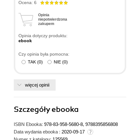
Ocena: 6
Opinia
niepotwierdzona
zakupem
Opinia dotyczy produktu:
ebook
Czy opinia była pomocna:
TAK
(
0
)
NIE
(
0
)
więcej opinii
Szczegóły
ebooka
ISBN Ebooka:
978-83-958-5680-8, 9788395856808
Data wydania ebooka :
2020-09-17
Numer z katalogu:
125569