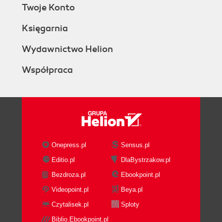
Twoje Konto
Księgarnia
Wydawnictwo Helion
Współpraca
Onepress.pl
Sensus.pl
Editio.pl
DlaBystrzakow.pl
Bezdroza.pl
Ebookpoint.pl
Videopoint.pl
Beya.pl
Czytalisek.pl
Sploty
Biblio.Ebookpoint.pl