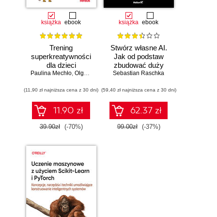
książka
ebook
książka
ebook
Trening
Stwórz własne AI.
superkreatywności
Jak od podstaw
dla dzieci
zbudować duży
Paulina Mechło
,
Olga Geppert
model językowy
Sebastian Raschka
(11,90 zł najniższa cena z 30 dni)
(59,40 zł najniższa cena z 30 dni)
11.90 zł
62.37 zł
39.90zł
(-70%)
99.00zł
(-37%)