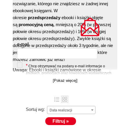
rozwiązanie, którego nie znajdziesz w żadnej innej
ebookowej księgarni. W
okresie
przedsprzedaży
ebooki i książki objęte
są
promocyjną ceną
, mniejszą o 20% (w pierwszej
Subskrybuj newsletter
połowie okresu przedsprzedaży) i 10% (w drugiej
połowie okresu przedsprzedaży). Zwykle książki są
e-mail
dostępne w przedsprzedaży około 3 tygodnie, ale nie
jest to sztywny termin. Poniżej lista książek, które
możesz zamówić już teraz!
*
Chcę otrzymywać na podany e-mail informacje o
Uwaga
: Ebooki i książki zamówione w okresie
zniżkach, promocjach oraz nowościach wydawniczych.
przedsprzedaży otrzymasz dopiero wtedy,
gdy ukażą
więcej »
[Pokaż więcej]
się w regularnej sprzedaży
. Jeśli składasz większe
zamówienie, dotrze ono do Ciebie w momencie, gdy
Zapisz się »
skompletujemy wszystkie zamówione książki. O
dostępności ebooków zakupionych w przedsprzedaży
Sortuj wg:
Data realizacji
poinformujemy Cię osobnym mailem. Aby skorzystać
z promocji musisz jako formę płatności wybrać
Filtruj »
płatność elektroniczną lub kartą.