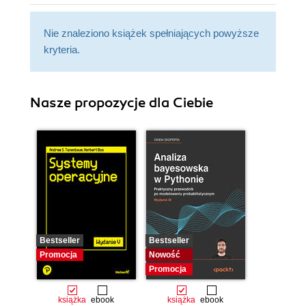
Nie znaleziono książek spełniających powyższe
kryteria.
Nasze propozycje dla Ciebie
Bestseller
Bestseller
Promocja
Nowość
Promocja
książka
ebook
książka
ebook