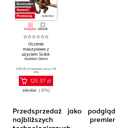
Bestseller
Nowość
Promocja
książka
ebook
Uczenie
maszynowe z
użyciem Scikit-
Learn i PyTorch.
Aurélien Géron
Koncepcje,
(139,30 zł najniższa cena z 30
narzędzia i techniki
dni)
umożliwiające
konstruowanie
125.37 zł
inteligentnych
systemów
199.00zł
(-37%)
Przedsprzedaż jako podgląd
najbliższych premier