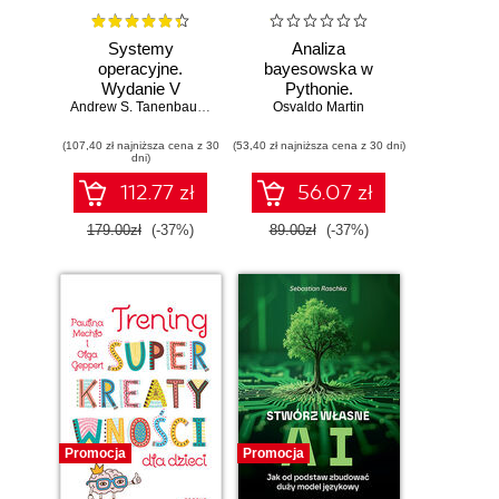
Systemy
Analiza
operacyjne.
bayesowska w
Wydanie V
Pythonie.
Andrew S. Tanenbaum
,
Herbert Bos
Osvaldo Martin
Praktyczny
przewodnik po
(107,40 zł najniższa cena z 30
(53,40 zł najniższa cena z 30 dni)
modelowaniu
dni)
probabilistycznym.
Wydanie III
112.77 zł
56.07 zł
179.00zł
(-37%)
89.00zł
(-37%)
Promocja
Promocja