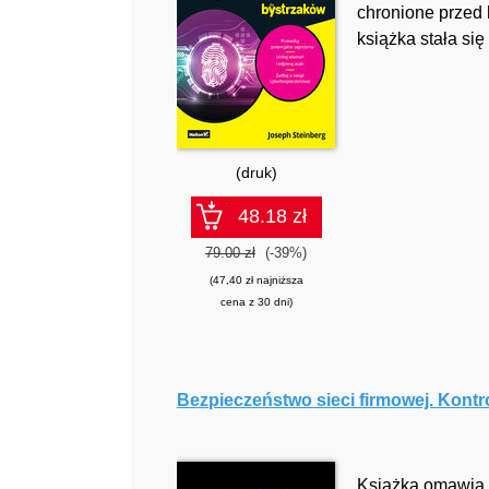
chronione przed 
książka stała si
(druk)
48.18 zł
79.00 zł
(-39%)
(47,40 zł najniższa
cena z 30 dni)
Bezpieczeństwo sieci firmowej. Kont
Książka omawia r