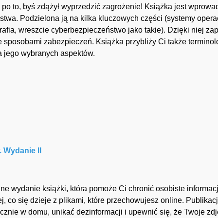
 po to, byś zdążył wyprzedzić zagrożenie! Książka jest wprow
twa. Podzielona ją na kilka kluczowych części (systemy operac
afia, wreszcie cyberbezpieczeństwo jako takie). Dzięki niej za
e sposobami zabezpieczeń. Książka przybliży Ci także terminol
a jego wybranych aspektów.
 Wydanie II
ne wydanie książki, która pomoże Ci chronić osobiste informa
j, co się dzieje z plikami, które przechowujesz online. Publika
znie w domu, unikać dezinformacji i upewnić się, że Twoje zdj