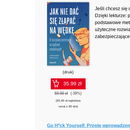
Jeśli chcesz się 
Dzięki lekturze:
podstawowe meto
użyteczne rozwi
zabezpieczające 
(druk)
35.99 zł
59.00 zł
(-39%)
(35,40 zł najniższa
cena z 30 dni)
Go H*ck Yourself. Proste wprowadzen