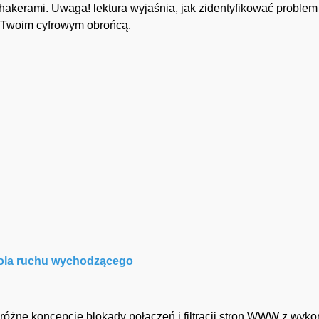
hakerami. Uwaga! lektura wyjaśnia, jak zidentyfikować problem 
ę Twoim cyfrowym obrońcą.
rola ruchu wychodzącego
óżne koncepcje blokady połączeń i filtracji stron WWW z wyk