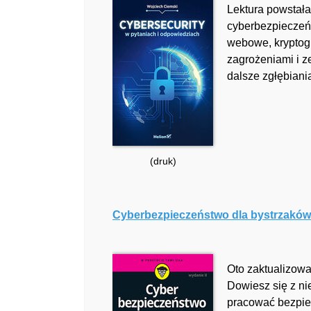
Lektura powstała
cyberbezpieczeńs
webowe, kryptogr
zagrożeniami i z
dalsze zgłębiani
(druk)
Cyberbezpieczeństwo dla bystrzaków.
Oto zaktualizowa
Dowiesz się z nie
pracować bezpiec