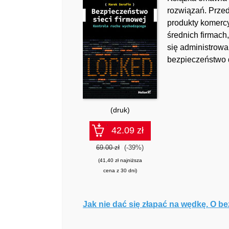
rozwiązań. Prze
produkty komercy
średnich firmach,
się administrowa
bezpieczeństwo d
(druk)
42.09 zł
69.00 zł
(-39%)
(41,40 zł najniższa
cena z 30 dni)
Jak nie dać się złapać na wędkę. O b