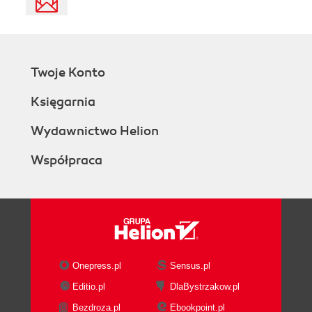
Twoje Konto
Księgarnia
Wydawnictwo Helion
Współpraca
Onepress.pl
Sensus.pl
Editio.pl
DlaBystrzakow.pl
Bezdroza.pl
Ebookpoint.pl