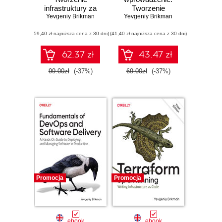
infrastruktury za
Tworzenie
Yevgeniy Brikman
pomocą kodu.
infrastruktury za
Yevgeniy Brikman
Wydanie III
pomocą kodu.
(59,40 zł najniższa cena z 30 dni)
(41,40 zł najniższa cena z 30 dni)
Wydanie II
62.37 zł
43.47 zł
99.00zł
(-37%)
69.00zł
(-37%)
Promocja
Promocja
ebook
ebook