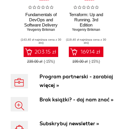
Fundamentals of
Terraform: Up and
DevOps and
Running. 3rd
Software Delivery
Edition
Yevgeniy Brikman
Yevgeniy Brikman
(143,40 zł najniższa cena z 30
(119,40 zł najniższa cena z 30
dni)
dni)
203.15 zł
169.14 zł
239.00 zł
(-15%)
199.00 zł
(-15%)
Program partnerski - zarabiaj
więcej »
Brak książki? - daj nam znać »
Subskrybuj newsletter »