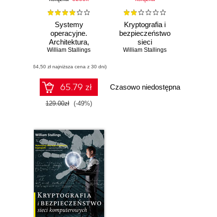
Systemy
Kryptografia i
operacyjne.
bezpieczeństwo
Architektura,
sieci
funkcjonowanie i
William Stallings
komputerowych.
William Stallings
projektowanie.
Koncepcje i
(64,50 zł najniższa cena z 30 dni)
Wydanie IX
metody
bezpiecznej
komunikacji
65.79 zł
Czasowo niedostępna
129.00zł
(-49%)