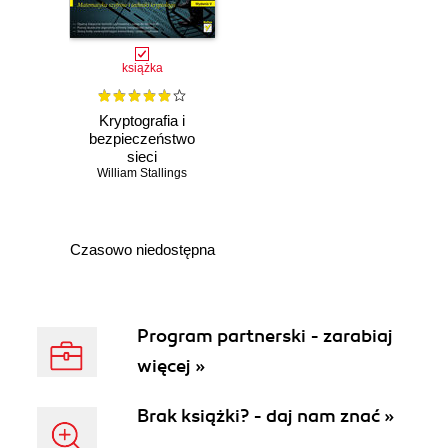
książka
Kryptografia i
bezpieczeństwo
sieci
komputerowych.
William Stallings
Matematyka
szyfrów i techniki
kryptologii
Czasowo niedostępna
Program partnerski - zarabiaj
więcej »
Brak książki? - daj nam znać »