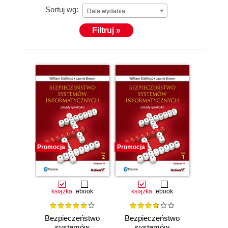
Sortuj wg:
Data wydania
Filtruj »
Promocja
Promocja
książka
ebook
książka
ebook
Bezpieczeństwo
Bezpieczeństwo
systemów
systemów