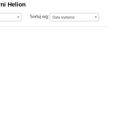
rni Helion
Data wydania
Sortuj wg:
Data wydania