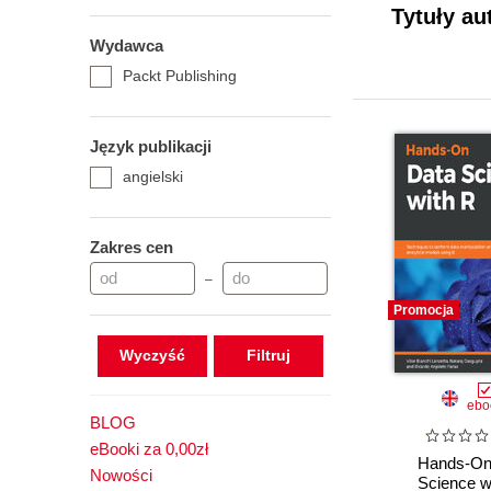
Tytuły au
Wydawca
Packt Publishing
Język publikacji
angielski
Zakres cen
–
Promocja
Wyczyść
ebo
BLOG
eBooki za 0,00zł
Hands-On
Nowości
Science w