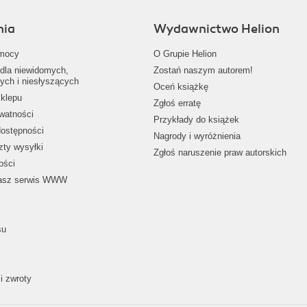
nia
Wydawnictwo Helion
mocy
O Grupie Helion
dla niewidomych,
Zostań naszym autorem!
ych i niesłyszących
Oceń książkę
klepu
Zgłoś erratę
ywatności
Przykłady do książek
dostępności
Nagrody i wyróżnienia
zty wysyłki
Zgłoś naruszenie praw autorskich
ości
nasz serwis WWW
su
i zwroty