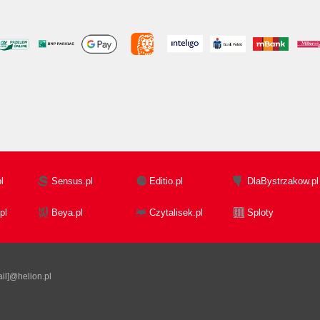
l
Sensus.pl
Editio.pl
DlaBystrzakow.pl
pl
Beya.pl
Czytalisek.pl
Sploty
il]@helion.pl