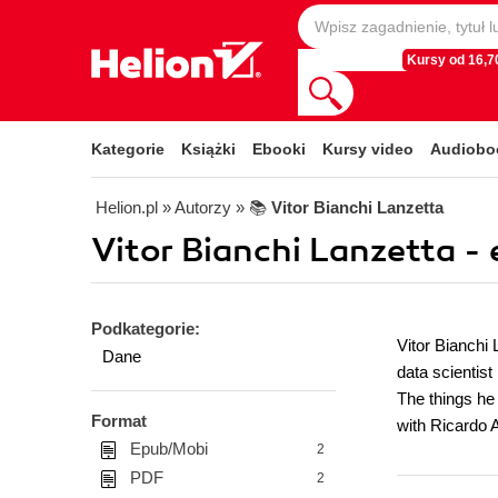
Kursy od 16,70
Kategorie
Książki
Ebooki
Kursy video
Audiobo
Helion.pl
» Autorzy
» 📚
Vitor Bianchi Lanzetta
Vitor Bianchi Lanzetta -
Podkategorie:
Vitor Bianchi
Dane
data scientis
The things he 
Format
with Ricardo 
Epub/Mobi
2
PDF
2