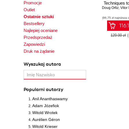
Promocje
Techniques t
Doug Ortiz
data manipul
,
Vitor Bi
Outlet
mining to bu
Ostatnie sztuki
(96,75 zł najniższa 
analytical mo
Bestsellery
R
116.
Najlepiej oceniane
129.00 zł
Przedsprzedaż
Zapowiedzi
Druk na żądanie
Wyszukaj autora
Popularni autorzy
Anil Ananthaswamy
Adam Józefiok
Witold Wrotek
Aurélien Géron
Witold Krieser