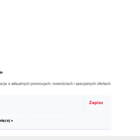
»
macje o aktualnych promocjach, nowościach i specjalnych ofertach
Zapisz
il informacje o zniżkach, promocjach
więcej »