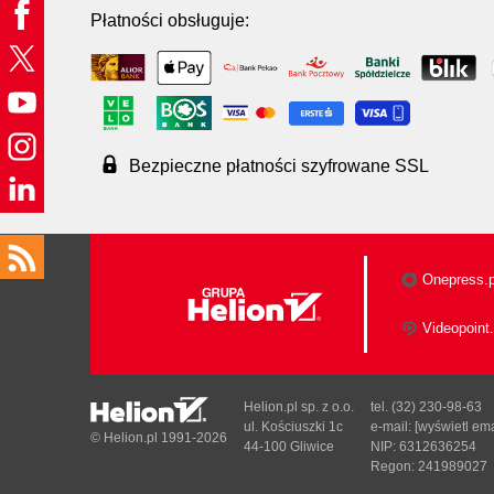
Płatności obsługuje:
Bezpieczne płatności szyfrowane SSL
Onepress.p
Videopoint.
Helion.pl sp. z o.o.
tel. (32) 230-98-63
ul. Kościuszki 1c
e-mail:
[wyświetl ema
© Helion.pl 1991-2026
44-100 Gliwice
NIP: 6312636254
Regon: 241989027