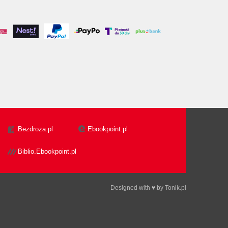
Bezdroza.pl
Ebookpoint.pl
Biblio.Ebookpoint.pl
Designed with ♥ by
Tonik.pl