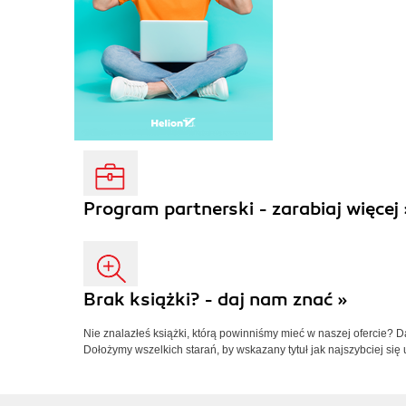
Program partnerski - zarabiaj więcej 
Brak książki? - daj nam znać »
Nie znalazłeś książki, którą powinniśmy mieć w naszej ofercie? 
Dołożymy wszelkich starań, by wskazany tytuł jak najszybciej się 