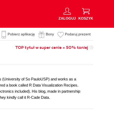
ZALOGUJ
KOSZYK
Pobierz aplikację
Bony
Podaruj prezent
TOP tytuł w super cenie » 50% taniej
cs (University of So PauloUSP) and works as a
ored a book called R Data Visualization Recipes.
ectronics included). His blog, made in partnership
ey kindly call it R-Cade Data.