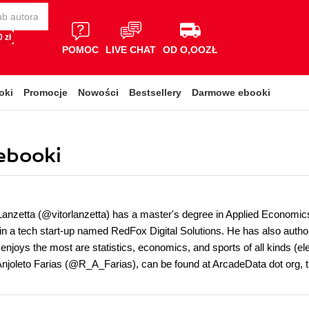
 zł
POMOC
LIVE CHAT
OD O,OOZŁ
oki
Promocje
Nowości
Bestsellery
Darmowe ebooki
 ebooki
 Lanzetta (@vitorlanzetta) has a master's degree in Applied Economi
t in a tech start-up named RedFox Digital Solutions. He has also auth
enjoys the most are statistics, economics, and sports of all kinds (el
Anjoleto Farias (@R_A_Farias), can be found at ArcadeData dot org, th