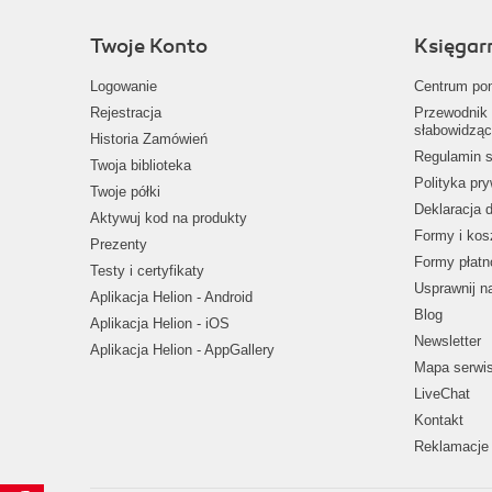
Twoje Konto
Księgar
Logowanie
Centrum po
Rejestracja
Przewodnik 
słabowidząc
Historia Zamówień
Regulamin s
Twoja biblioteka
Polityka pr
Twoje półki
Deklaracja 
Aktywuj kod na produkty
Formy i kos
Prezenty
Formy płatn
Testy i certyfikaty
Usprawnij 
Aplikacja Helion - Android
Blog
Aplikacja Helion - iOS
Newsletter
Aplikacja Helion - AppGallery
Mapa serwi
LiveChat
Kontakt
Reklamacje 