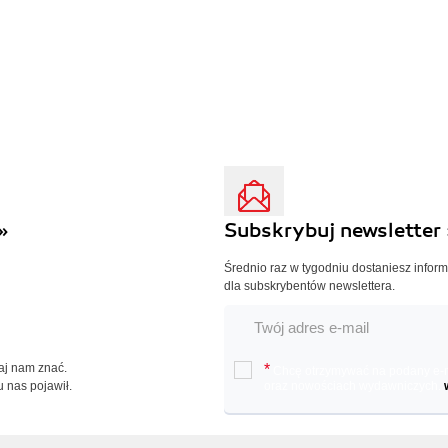
»
Subskrybuj newsletter 
Średnio raz w tygodniu dostaniesz infor
dla subskrybentów newslettera.
Daj nam znać.
*
Chcę otrzymywać na podany e-ma
u nas pojawił.
oraz nowościach wydawniczych.