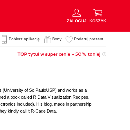
ZALOGUJ
KOSZYK
Pobierz aplikację
Bony
Podaruj prezent
TOP tytuł w super cenie » 50% taniej
cs (University of So PauloUSP) and works as a
ored a book called R Data Visualization Recipes.
ectronics included). His blog, made in partnership
ey kindly call it R-Cade Data.