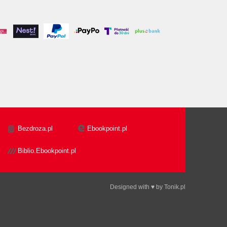
Bezdroza.pl
Ebookpoint.pl
Biblio.Ebookpoint.pl
Designed with ♥ by
Tonik.pl