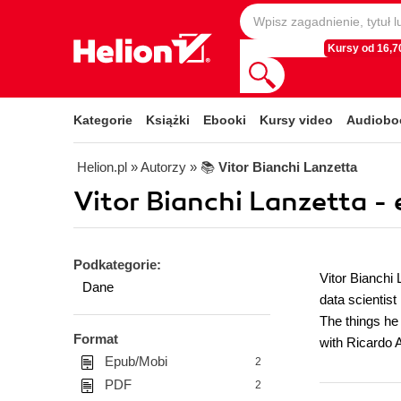
Kursy od 16,70
Kategorie
Książki
Ebooki
Kursy video
Audiobo
Helion.pl
» Autorzy
» 📚
Vitor Bianchi Lanzetta
Vitor Bianchi Lanzetta -
Podkategorie:
Vitor Bianchi
Dane
data scientis
The things he 
Format
with Ricardo 
Epub/Mobi
2
PDF
2