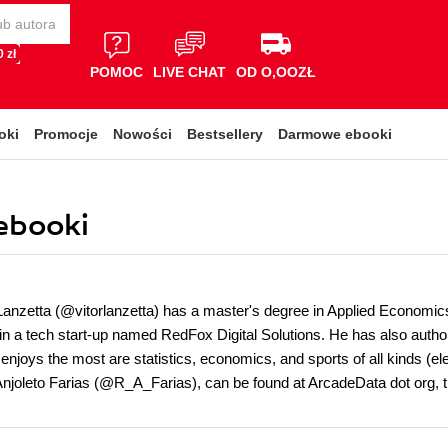
 zł
POMOC
LIVE CHAT
OD O,OOZŁ
oki
Promocje
Nowości
Bestsellery
Darmowe ebooki
 ebooki
 Lanzetta (@vitorlanzetta) has a master's degree in Applied Economi
t in a tech start-up named RedFox Digital Solutions. He has also auth
enjoys the most are statistics, economics, and sports of all kinds (el
Anjoleto Farias (@R_A_Farias), can be found at ArcadeData dot org, th