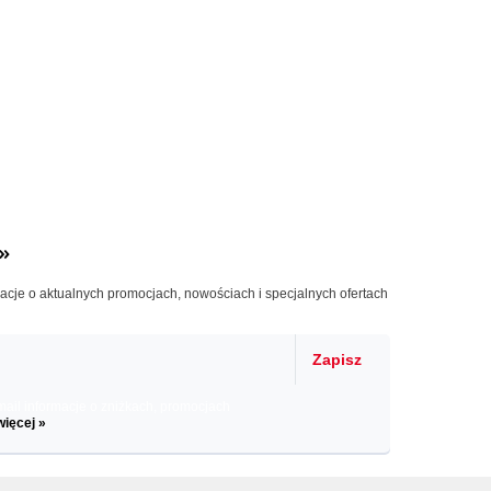
»
macje o aktualnych promocjach, nowościach i specjalnych ofertach
Zapisz
il informacje o zniżkach, promocjach
więcej »