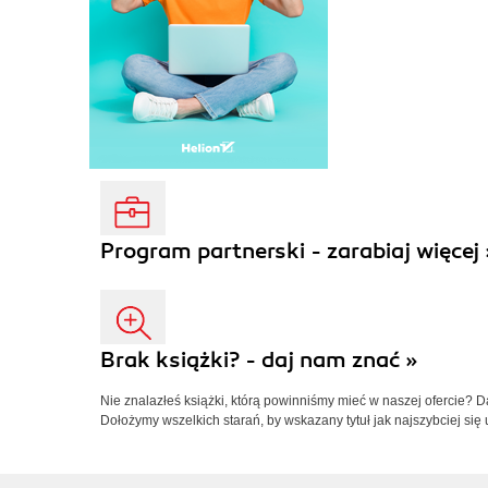
Program partnerski - zarabiaj więcej 
Brak książki? - daj nam znać »
Nie znalazłeś książki, którą powinniśmy mieć w naszej ofercie? 
Dołożymy wszelkich starań, by wskazany tytuł jak najszybciej się 