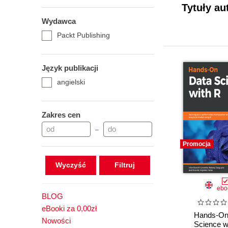
Tytuły au
Wydawca
Packt Publishing
Język publikacji
angielski
Zakres cen
–
Promocja
Wyczyść
ebo
BLOG
eBooki za 0,00zł
Hands-On
Nowości
Science w