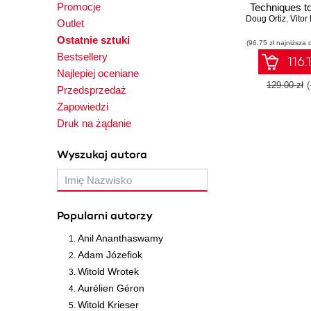
Promocje
Techniques t
Doug Ortiz
data manipul
,
Vitor Bi
Outlet
mining to bu
Ostatnie sztuki
(96,75 zł najniższa 
analytical mo
Bestsellery
R
116.
Najlepiej oceniane
129.00 zł
Przedsprzedaż
Zapowiedzi
Druk na żądanie
Wyszukaj autora
Popularni autorzy
Anil Ananthaswamy
Adam Józefiok
Witold Wrotek
Aurélien Géron
Witold Krieser