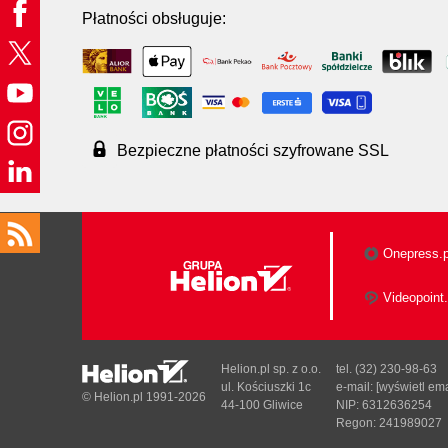
Płatności obsługuje:
Bezpieczne płatności szyfrowane SSL
Onepress.p
Videopoint.
Helion.pl sp. z o.o.
tel. (32) 230-98-63
ul. Kościuszki 1c
e-mail:
[wyświetl ema
© Helion.pl 1991-2026
44-100 Gliwice
NIP: 6312636254
Regon: 241989027