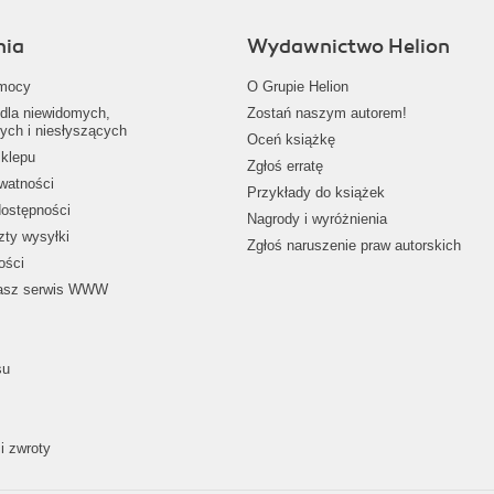
nia
Wydawnictwo Helion
mocy
O Grupie Helion
dla niewidomych,
Zostań naszym autorem!
ych i niesłyszących
Oceń książkę
klepu
Zgłoś erratę
ywatności
Przykłady do książek
dostępności
Nagrody i wyróżnienia
zty wysyłki
Zgłoś naruszenie praw autorskich
ości
nasz serwis WWW
su
i zwroty