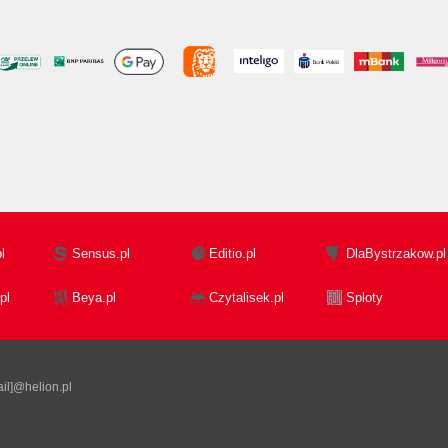
l
Sensus.pl
Editio.pl
DlaBystrzakow.pl
pl
Beya.pl
Czytalisek.pl
Sploty
il]@helion.pl