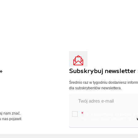
»
Subskrybuj newsletter 
Średnio raz w tygodniu dostaniesz infor
dla subskrybentów newslettera.
Daj nam znać.
*
Chcę otrzymywać na podany e-ma
u nas pojawił.
oraz nowościach wydawniczych.