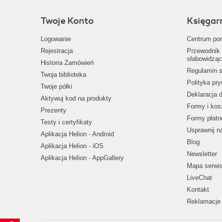
Twoje Konto
Księgar
Logowanie
Centrum po
Rejestracja
Przewodnik 
słabowidząc
Historia Zamówień
Regulamin s
Twoja biblioteka
Polityka pr
Twoje półki
Deklaracja 
Aktywuj kod na produkty
Formy i kos
Prezenty
Formy płatn
Testy i certyfikaty
Usprawnij 
Aplikacja Helion - Android
Blog
Aplikacja Helion - iOS
Newsletter
Aplikacja Helion - AppGallery
Mapa serwi
LiveChat
Kontakt
Reklamacje 