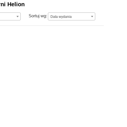
rni Helion
Data wydania
Sortuj wg:
Data wydania