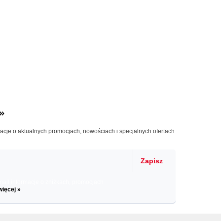
»
macje o aktualnych promocjach, nowościach i specjalnych ofertach
Zapisz
il informacje o zniżkach, promocjach
więcej »