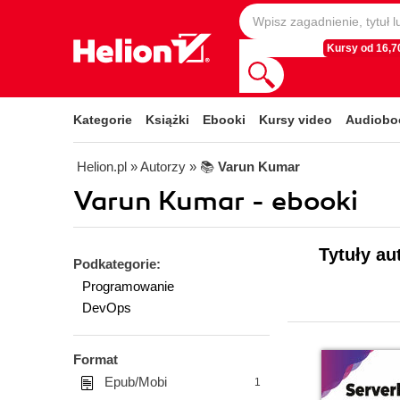
Kursy od 16,70
Kategorie
Książki
Ebooki
Kursy video
Audiobo
Helion.pl
» Autorzy
» 📚
Varun Kumar
Varun Kumar - ebooki
Tytuły au
Podkategorie:
Programowanie
DevOps
Format
Epub/Mobi
1