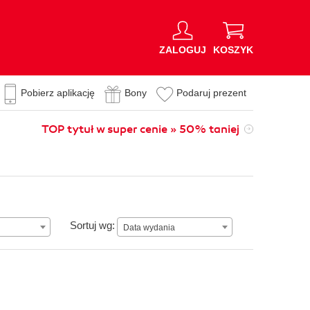
ZALOGUJ
KOSZYK
Pobierz aplikację
Bony
Podaruj prezent
TOP tytuł w super cenie » 50% taniej
Data wydania
Sortuj wg:
Data wydania