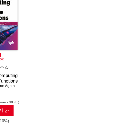
ok
omputing
Functions
n Agnihotri
cena z 30 dni)
1 zł
-10%)