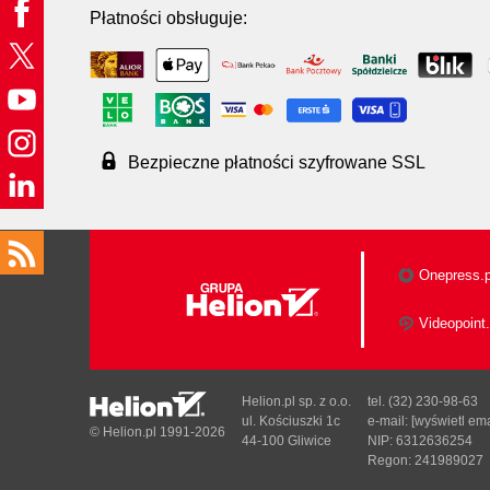
Płatności obsługuje:
Bezpieczne płatności szyfrowane SSL
Onepress.p
Videopoint.
Helion.pl sp. z o.o.
tel. (32) 230-98-63
ul. Kościuszki 1c
e-mail:
[wyświetl ema
© Helion.pl 1991-2026
44-100 Gliwice
NIP: 6312636254
Regon: 241989027