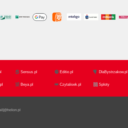
l
Sensus.pl
Editio.pl
DlaBystrzakow.pl
pl
Beya.pl
Czytalisek.pl
Sploty
il]@helion.pl