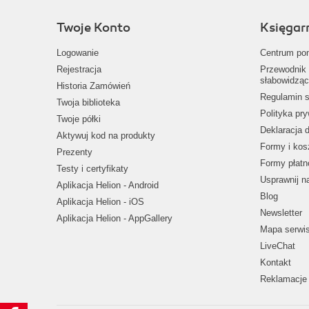
Twoje Konto
Księgar
Logowanie
Centrum po
Rejestracja
Przewodnik 
słabowidząc
Historia Zamówień
Regulamin s
Twoja biblioteka
Polityka pr
Twoje półki
Deklaracja 
Aktywuj kod na produkty
Formy i kos
Prezenty
Formy płatn
Testy i certyfikaty
Usprawnij 
Aplikacja Helion - Android
Blog
Aplikacja Helion - iOS
Newsletter
Aplikacja Helion - AppGallery
Mapa serwi
LiveChat
Kontakt
Reklamacje 