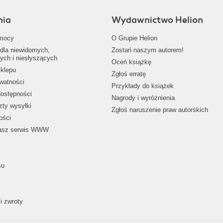
nia
Wydawnictwo Helion
mocy
O Grupie Helion
dla niewidomych,
Zostań naszym autorem!
ych i niesłyszących
Oceń książkę
klepu
Zgłoś erratę
ywatności
Przykłady do książek
dostępności
Nagrody i wyróżnienia
zty wysyłki
Zgłoś naruszenie praw autorskich
ości
nasz serwis WWW
su
i zwroty