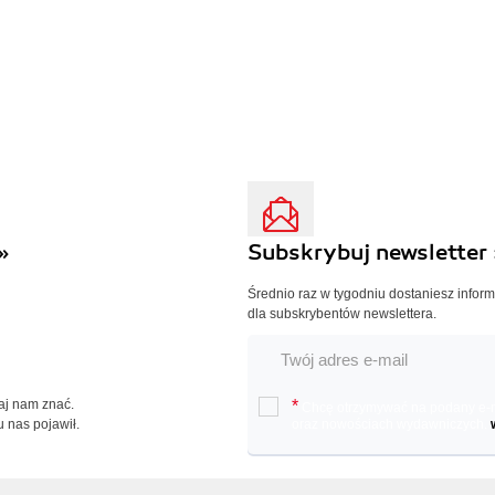
»
Subskrybuj newsletter 
Średnio raz w tygodniu dostaniesz infor
dla subskrybentów newslettera.
Daj nam znać.
*
Chcę otrzymywać na podany e-ma
u nas pojawił.
oraz nowościach wydawniczych.