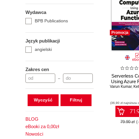
Wydawca
BPB Publications
Promocja
Język publikacji
angielski
ebo
Zakres cen
Serverless C
–
Using Azure 
Varun Kumar
,
Keta
Wyczyść
(36,90 zł najniższa 
71.9
BLOG
79.90 zł
(
eBooki za 0,00zł
Nowości