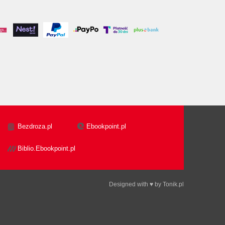
Bezdroza.pl
Ebookpoint.pl
Biblio.Ebookpoint.pl
Designed with ♥ by
Tonik.pl