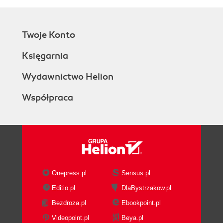
Twoje Konto
Księgarnia
Wydawnictwo Helion
Współpraca
Onepress.pl
Sensus.pl
Editio.pl
DlaBystrzakow.pl
Bezdroza.pl
Ebookpoint.pl
Videopoint.pl
Beya.pl