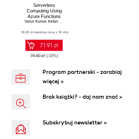
Serverless
Computing Using
Azure Functions
Varun Kumar
,
Ketan Agnihotri
(36,90 zł najniższa cena z 30 dni)
71.91 zł
79.90 zł
(-10%)
Program partnerski - zarabiaj
więcej »
Brak książki? - daj nam znać »
Subskrybuj newsletter »