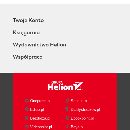
Twoje Konto
Księgarnia
Wydawnictwo Helion
Współpraca
Onepress.pl
Sensus.pl
Editio.pl
DlaBystrzakow.pl
Bezdroza.pl
Ebookpoint.pl
Videopoint.pl
Beya.pl