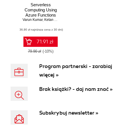
Serverless
Computing Using
Azure Functions
Varun Kumar
,
Ketan Agnihotri
(36,90 zł najniższa cena z 30 dni)
71.91 zł
79.90 zł
(-10%)
Program partnerski - zarabiaj
więcej »
Brak książki? - daj nam znać »
Subskrybuj newsletter »