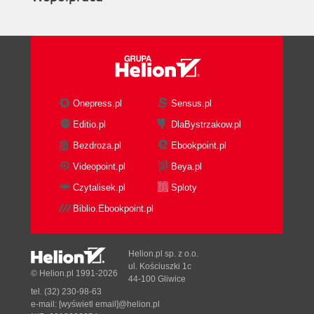
Onepress.pl
Sensus.pl
Editio.pl
DlaBystrzakow.pl
Bezdroza.pl
Ebookpoint.pl
Videopoint.pl
Beya.pl
Czytalisek.pl
Sploty
Biblio.Ebookpoint.pl
Helion.pl sp. z o.o.
ul. Kościuszki 1c
© Helion.pl 1991-2026
44-100 Gliwice
tel. (32) 230-98-63
e-mail:
[wyświetl email]@helion.pl