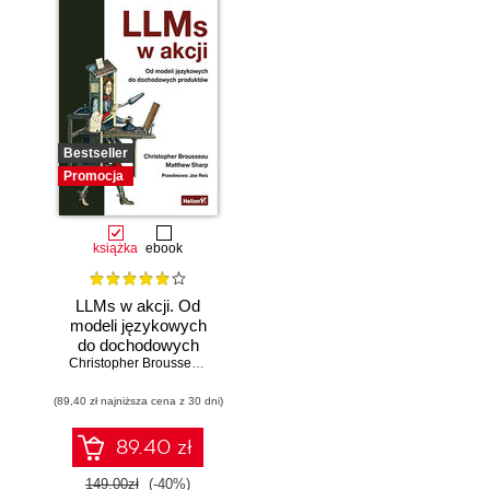
Bestseller
Promocja
książka
ebook
LLMs w akcji. Od
modeli językowych
do dochodowych
produktów
Christopher Brousseau
,
Matt Sharp
(89,40 zł najniższa cena z 30 dni)
89.40 zł
149.00zł
(-40%)