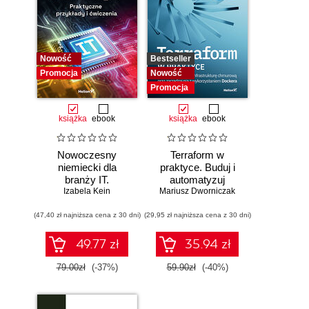
Nowość
Bestseller
Promocja
Nowość
Promocja
książka
ebook
książka
ebook
Nowoczesny
Terraform w
niemiecki dla
praktyce. Buduj i
branży IT.
automatyzuj
Praktyczne
Izabela Kein
Mariusz Dworniczak
infrastrukturę
przykłady i
chmurową oraz
(47,40 zł najniższa cena z 30 dni)
ćwiczenia
(29,95 zł najniższa cena z 30 dni)
zarządzaj nią z
wykorzystaniem
Dockera
49.77 zł
35.94 zł
79.00zł
(-37%)
59.90zł
(-40%)