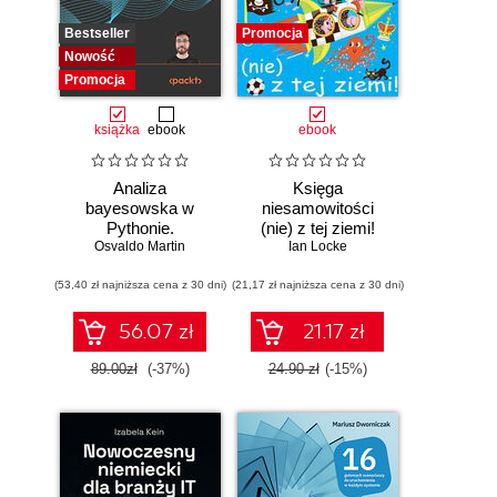
Bestseller
Promocja
Nowość
Promocja
książka
ebook
ebook
Analiza
Księga
bayesowska w
niesamowitości
Pythonie.
(nie) z tej ziemi!
Osvaldo Martin
Praktyczny
Księga faktów
Ian Locke
przewodnik po
prawdziwych, choć
(53,40 zł najniższa cena z 30 dni)
modelowaniu
(21,17 zł najniższa cena z 30 dni)
niezwykłych
probabilistycznym.
Wydanie III
56.07 zł
21.17 zł
89.00zł
(-37%)
24.90 zł
(-15%)