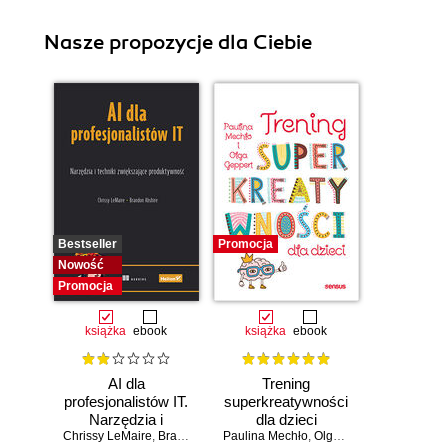
Nasze propozycje dla Ciebie
Bestseller
Promocja
Nowość
Promocja
książka
ebook
książka
ebook
AI dla
Trening
profesjonalistów IT.
superkreatywności
Narzędzia i
dla dzieci
Chrissy LeMaire
techniki
,
Brandon Abshire
Paulina Mechło
,
Olga Geppert