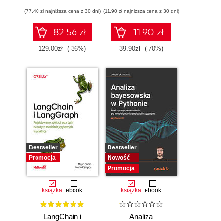
zwiększające
(77,40 zł najniższa cena z 30 dni)
produktywność
(11,90 zł najniższa cena z 30 dni)
82.56 zł
11.90 zł
129.00zł
(-36%)
39.90zł
(-70%)
Bestseller
Bestseller
Promocja
Nowość
Promocja
książka
ebook
książka
ebook
LangChain i
Analiza