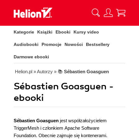
Kategorie
Książki
Ebooki
Kursy video
Audiobooki
Promocje
Nowości
Bestsellery
Darmowe ebooki
Helion.pl
» Autorzy
» 📚
Sébastien Goasguen
Sébastien Goasguen -
ebooki
Sébastien Goasguen
jest współzałożycielem
TriggerMesh i członkiem Apache Software
Foundation. Obecnie zajmuje się kontenerami.