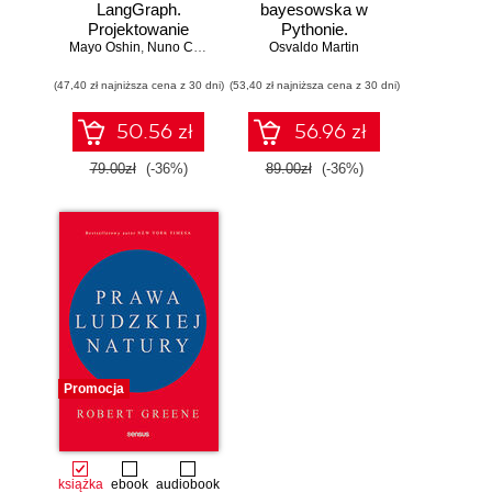
LangGraph.
bayesowska w
Projektowanie
Pythonie.
Mayo Oshin
aplikacji opartych
,
Nuno Campos
Osvaldo Martin
Praktyczny
na dużych
przewodnik po
(47,40 zł najniższa cena z 30 dni)
modelach
(53,40 zł najniższa cena z 30 dni)
modelowaniu
językowych w
probabilistycznym.
praktyce
Wydanie III
50.56 zł
56.96 zł
79.00zł
(-36%)
89.00zł
(-36%)
Promocja
książka
ebook
audiobook