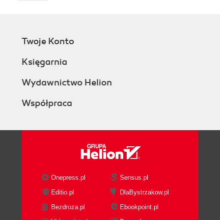
Twoje Konto
Księgarnia
Wydawnictwo Helion
Współpraca
Onepress.pl
Sensus.pl
Editio.pl
DlaBystrzakow.pl
Bezdroza.pl
Ebookpoint.pl