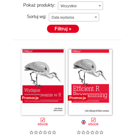
Pokaż produkty:
Wszystkie
Sortuj wg:
Data wydania
Filtruj »
Promocja
Promocja
ebook
ebook