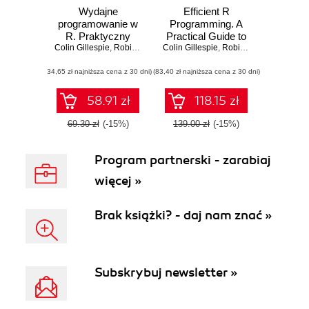
Wydajne
Efficient R
programowanie w
Programming. A
R. Praktyczny
Practical Guide to
Colin Gillespie
przewodnik po
,
Robin Lovelace
Colin Gillespie
Smarter
,
Robin Lovelace
lepszym
Programming
(34,65 zł najniższa cena z 30 dni)
programowaniu
(83,40 zł najniższa cena z 30 dni)
58.91 zł
118.15 zł
69.30 zł
(-15%)
139.00 zł
(-15%)
Program partnerski - zarabiaj
więcej »
Brak książki? - daj nam znać »
Subskrybuj newsletter »