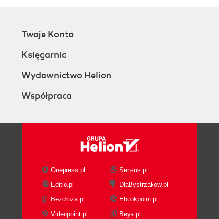
Twoje Konto
Księgarnia
Wydawnictwo Helion
Współpraca
Onepress.pl
Sensus.pl
Editio.pl
DlaBystrzakow.pl
Bezdroza.pl
Ebookpoint.pl
Videopoint.pl
Beya.pl