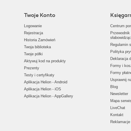
Twoje Konto
Księgar
Logowanie
Centrum po
Rejestracja
Przewodnik 
słabowidząc
Historia Zamówień
Regulamin s
Twoja biblioteka
Polityka pr
Twoje półki
Deklaracja 
Aktywuj kod na produkty
Formy i kos
Prezenty
Formy płatn
Testy i certyfikaty
Usprawnij 
Aplikacja Helion - Android
Blog
Aplikacja Helion - iOS
Newsletter
Aplikacja Helion - AppGallery
Mapa serwi
LiveChat
Kontakt
Reklamacje 