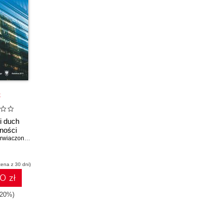
k
i duch
ności
red. Krzysztof Bierwiaczonek
,
red. Marek S. Szczepański
,
red. Karolina Wojtasik
cena z 30 dni)
0 zł
-20%)