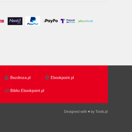
Bezdroza.pl
Ebookpoint.pl
Biblio.Ebookpoint.pl
Designed with ♥ by
Tonik.pl