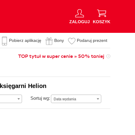
ZALOGUJ
KOSZYK
Pobierz aplikację
Bony
Podaruj prezent
TOP tytuł w super cenie » 50% taniej
księgarni Helion
Data wydania
Sortuj wg:
Data wydania