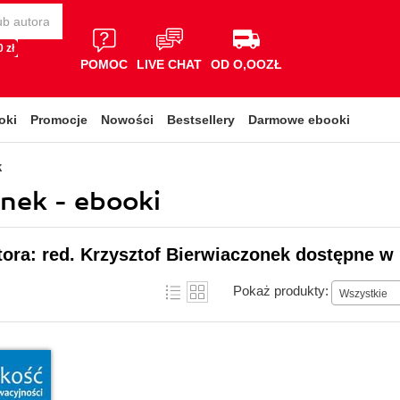
 zł
POMOC
LIVE CHAT
OD O,OOZŁ
oki
Promocje
Nowości
Bestsellery
Darmowe ebooki
k
onek - ebooki
tora: red. Krzysztof Bierwiaczonek dostępne w 
Pokaż produkty:
Wszystkie