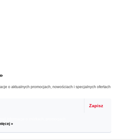
»
macje o aktualnych promocjach, nowościach i specjalnych ofertach
Zapisz
il informacje o zniżkach, promocjach
więcej »