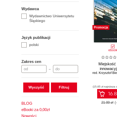
Wydawca
Wydawnictwo Uniwersytetu
Śląskiego
Promocja
Język publikacji
polski
eboo
Zakres cen
Miejskość 
innowacyj
–
Wyczyść
(15,65 zł najniższa 
16.8
21.00 zł
(
BLOG
eBooki za 0,00zł
Nowości