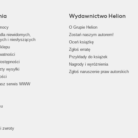
nia
Wydawnictwo Helion
mocy
O Grupie Helion
dla niewidomych,
Zostań naszym autorem!
ych i niesłyszących
Oceń książkę
klepu
Zgłoś erratę
ywatności
Przykłady do książek
dostępności
Nagrody i wyróżnienia
zty wysyłki
Zgłoś naruszenie praw autorskich
ości
nasz serwis WWW
su
i zwroty