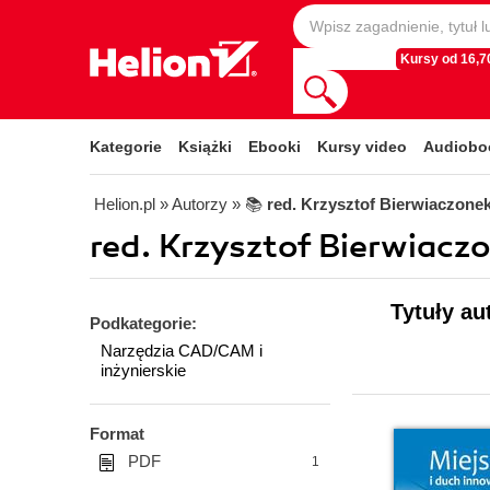
Kursy od 16,70
Kategorie
Książki
Ebooki
Kursy video
Audiobo
Helion.pl
» Autorzy
» 📚
red. Krzysztof Bierwiaczone
red. Krzysztof Bierwiacz
Tytuły au
Podkategorie:
Narzędzia CAD/CAM i
inżynierskie
Format
PDF
1