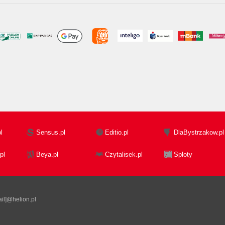
l
Sensus.pl
Editio.pl
DlaBystrzakow.pl
pl
Beya.pl
Czytalisek.pl
Sploty
il]@helion.pl