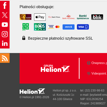
Płatności obsługuje:
Bezpieczne płatności szyfrowane SSL
Onepress.p
Videopoint.
Helion.pl sp. z o.o.
tel. (32) 230-98-63
ul. Kościuszki 1c
e-mail:
[wyświetl ema
© Helion.pl 1991-2026
44-100 Gliwice
NIP: 6312636254
Regon: 241989027