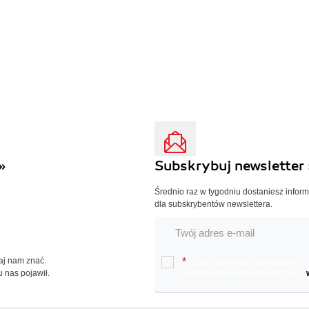
»
Subskrybuj newsletter 
Średnio raz w tygodniu dostaniesz infor
dla subskrybentów newslettera.
Daj nam znać.
*
Chcę otrzymywać na podany e-ma
u nas pojawił.
oraz nowościach wydawniczych.