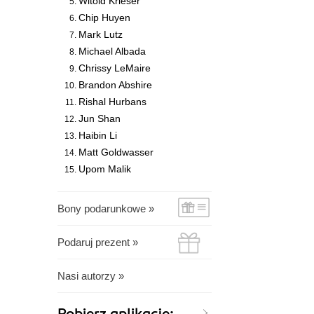
Witold Krieser
Chip Huyen
Mark Lutz
Michael Albada
Chrissy LeMaire
Brandon Abshire
Rishal Hurbans
Jun Shan
Haibin Li
Matt Goldwasser
Upom Malik
Bony podarunkowe »
Podaruj prezent »
Nasi autorzy »
Pobierz aplikację: